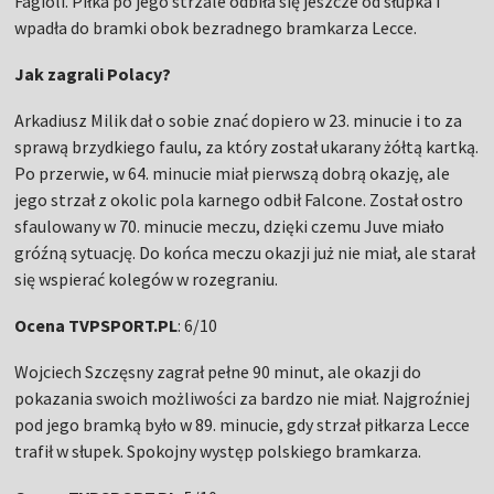
Fagioli. Piłka po jego strzale odbiła się jeszcze od słupka i
wpadła do bramki obok bezradnego bramkarza Lecce.
Jak zagrali Polacy?
Arkadiusz Milik dał o sobie znać dopiero w 23. minucie i to za
sprawą brzydkiego faulu, za który został ukarany żółtą kartką.
Po przerwie, w 64. minucie miał pierwszą dobrą okazję, ale
jego strzał z okolic pola karnego odbił Falcone. Został ostro
sfaulowany w 70. minucie meczu, dzięki czemu Juve miało
gróźną sytuację. Do końca meczu okazji już nie miał, ale starał
się wspierać kolegów w rozegraniu.
Ocena TVPSPORT.PL
: 6/10
Wojciech Szczęsny zagrał pełne 90 minut, ale okazji do
pokazania swoich możliwości za bardzo nie miał. Najgroźniej
pod jego bramką było w 89. minucie, gdy strzał piłkarza Lecce
trafił w słupek. Spokojny występ polskiego bramkarza.