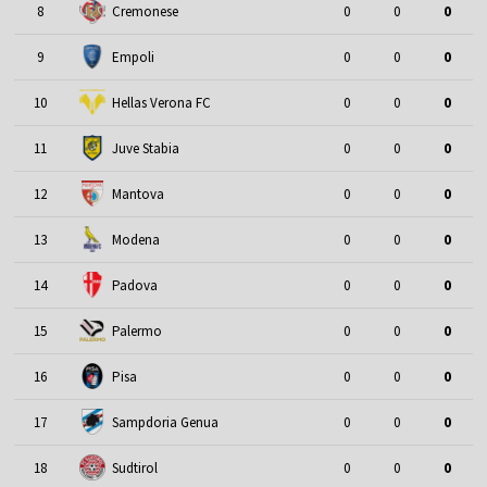
8
Cremonese
0
0
0
9
Empoli
0
0
0
10
Hellas Verona FC
0
0
0
11
Juve Stabia
0
0
0
12
Mantova
0
0
0
13
Modena
0
0
0
14
Padova
0
0
0
15
Palermo
0
0
0
16
Pisa
0
0
0
17
Sampdoria Genua
0
0
0
18
Sudtirol
0
0
0