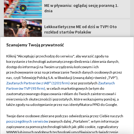
ME w pływaniu: oglądaj sesję poranną 1.
dnia
Lekkoatletyczne ME od dziś w TVP! Oto
rozkład startów Polaków
Szanujemy Twoją prywatność
Kliknij "Akceptuję i przechodzę do serwisu", aby wyrazić zgody na
korzystanie z technologii automatycznego śledzenia i zbierania danych,
TVP
dostęp do informacji na Twoim urządzeniu końcowym i ich
przechowywanie oraz na przetwarzanie Twoich danych osobowych przez
Abonament TVP
Regulamin TVP
nas, czyli Telewizję Polską S.A. w likwidacji (zwaną dalej również „TVP”),
Polityka prywatności
Sklep TVP
Zaufanych Partnerów z IAB* (1201 firm)
oraz pozostałych
Zaufanych
Partnerów TVP (93 firm)
, w celach marketingowych (w tym do
Biuro Reklamy
Moje zgody
zautomatyzowanego dopasowania reklam do Twoich zainteresowań i
mierzenia ich skuteczności) i pozostałych, które wskazujemy poniżej, a
Oferta Handlowa
Biuro reklamy
także zgody na udostępnianie przez nas identyfikatora PPID do Google.
Telegazeta ogłoszenia
Kontakt
Twoje dane osobowe zbierane podczas odwiedzania przez Ciebie naszych
Emisja w TVP
poszczególnych serwisów
zwanych dalej „Portalem”, w tym informacje
zapisywane za pomocą technologii takich jak: pliki cookie, sygnalizatory
Kanały
Rada Programowa
WWW lub innych podobnych technologii umożliwiających świadczenie