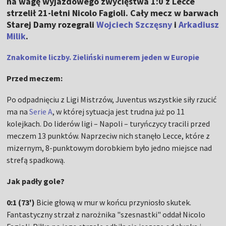
na wagę wyjazdowego zwycięstwa 1:0 z Lecce
strzelił 21-letni Nicolo Fagioli. Cały mecz w barwach
Starej Damy rozegrali
Wojciech Szczęsny
i
Arkadiusz
Milik
.
Znakomite liczby. Zieliński numerem jeden w Europie
Przed meczem:
Po odpadnięciu z Ligi Mistrzów, Juventus wszystkie siły rzucić
ma na
Serie A
, w której sytuacja jest trudna już po 11
kolejkach. Do liderów ligi – Napoli – turyńczycy tracili przed
meczem 13 punktów. Naprzeciw nich stanęło Lecce, które z
mizernym, 8-punktowym dorobkiem było jedno miejsce nad
strefą spadkową.
Jak padły gole?
0:1 (73')
Bicie głową w mur w końcu przyniosło skutek.
Fantastyczny strzał z narożnika "szesnastki" oddał Nicolo