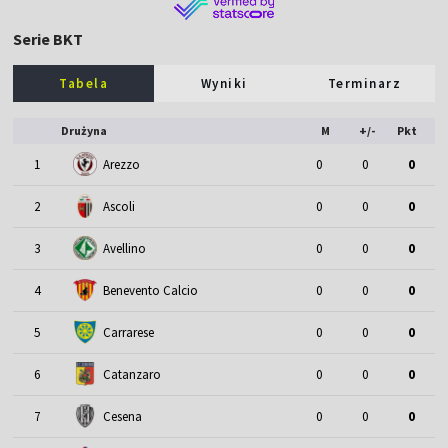
Serie BKT
Tabela
Wyniki
Terminarz
Drużyna
M
+/-
Pkt
1
Arezzo
0
0
0
2
Ascoli
0
0
0
3
Avellino
0
0
0
4
Benevento Calcio
0
0
0
5
Carrarese
0
0
0
6
Catanzaro
0
0
0
7
Cesena
0
0
0