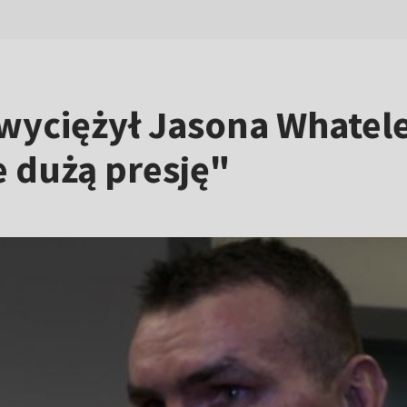
yciężył Jasona Whateley
e dużą presję"