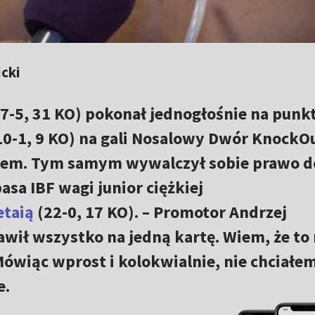
cki
7-5, 31 KO) pokonał jednogłośnie na punk
10-1, 9 KO) na gali Nosalowy Dwór KnockO
nem. Tym samym wywalczył sobie prawo d
sa IBF wagi junior ciężkiej
etaią
(22-0, 17 KO). –
Promotor Andrzej
ił wszystko na jedną kartę. Wiem, że to 
 Mówiąc wprost i kolokwialnie, nie chciałe
e.