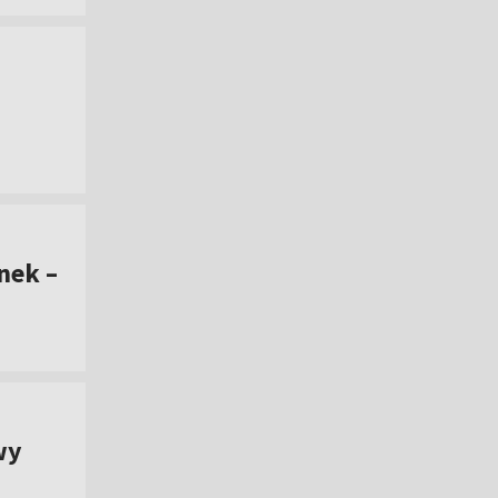
nek –
wy