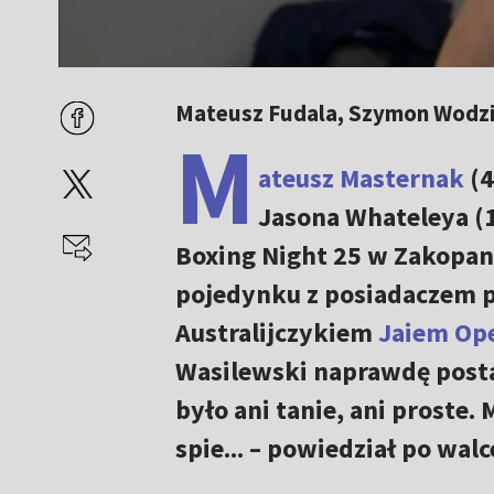
Mateusz Fudala, Szymon Wodzi
M
ateusz Masternak
(4
Jasona Whateleya (
Boxing Night 25 w Zakopa
pojedynku z posiadaczem pa
Australijczykiem
Jaiem Op
Wasilewski naprawdę postaw
było ani tanie, ani proste.
spie... – powiedział po walc