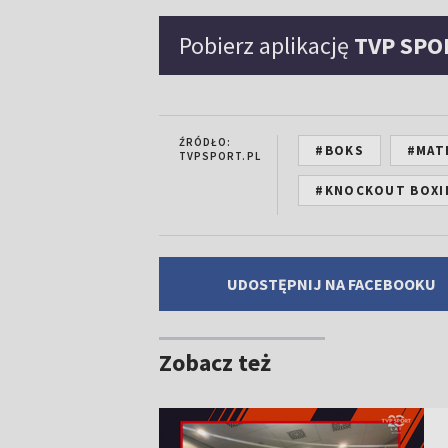
Pobierz aplikację
TVP SPO
ŹRÓDŁO:
#BOKS
#MAT
TVPSPORT.PL
#KNOCKOUT BOXI
UDOSTĘPNIJ NA FACEBOOKU
Zobacz też