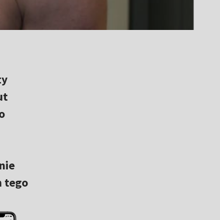
ty
ut
o
nie
m tego