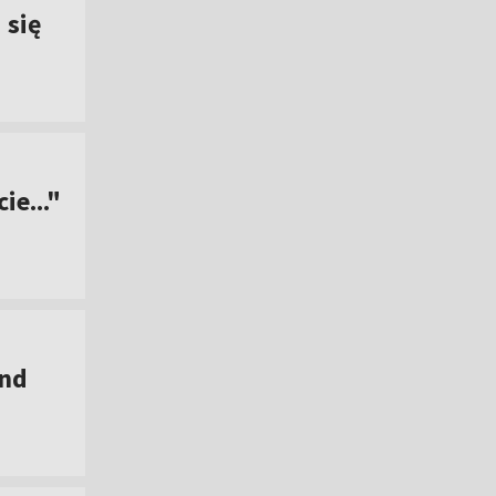
 się
ie..."
und