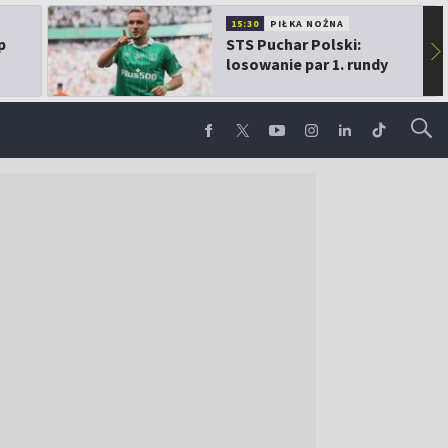
15:30
PIŁKA NOŻNA
p
STS Puchar Polski:
▶
losowanie par 1. rundy