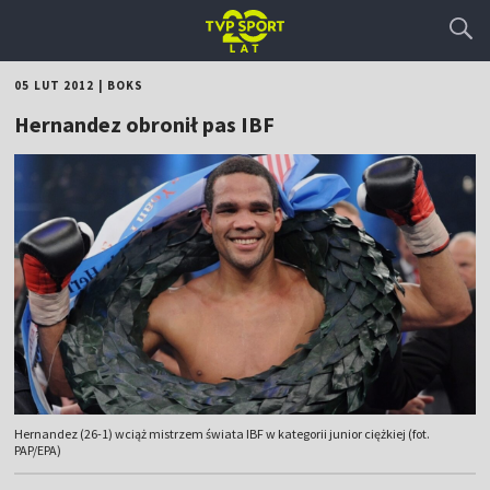
05 LUT 2012
|
BOKS
Hernandez obronił pas IBF
Hernandez (26-1) wciąż mistrzem świata IBF w kategorii junior ciężkiej (fot.
PAP/EPA)