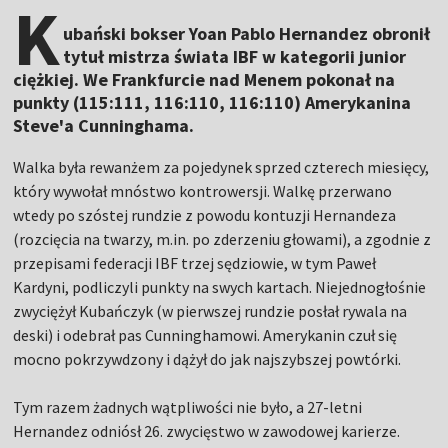
K
ubański bokser Yoan Pablo Hernandez obronił
tytuł mistrza świata IBF w kategorii junior
ciężkiej. We Frankfurcie nad Menem pokonał na
punkty (115:111, 116:110, 116:110) Amerykanina
Steve'a Cunninghama.
Walka była rewanżem za pojedynek sprzed czterech miesięcy,
który wywołał mnóstwo kontrowersji. Walkę przerwano
wtedy po szóstej rundzie z powodu kontuzji Hernandeza
(rozcięcia na twarzy, m.in. po zderzeniu głowami), a zgodnie z
przepisami federacji IBF trzej sędziowie, w tym Paweł
Kardyni, podliczyli punkty na swych kartach. Niejednogłośnie
zwyciężył Kubańczyk (w pierwszej rundzie posłał rywala na
deski) i odebrał pas Cunninghamowi. Amerykanin czuł się
mocno pokrzywdzony i dążył do jak najszybszej powtórki.
Tym razem żadnych wątpliwości nie było, a 27-letni
Hernandez odniósł 26. zwycięstwo w zawodowej karierze.