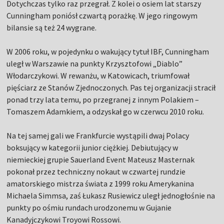
Dotychczas tylko raz przegrał. Z kolei o osiem lat starszy
Cunningham poniósł czwartą porażkę. W jego ringowym
bilansie są też 24 wygrane.
W 2006 roku, w pojedynku o wakujący tytuł IBF, Cunningham
uległ w Warszawie na punkty Krzysztofowi „Diablo”
Włodarczykowi. W rewanżu, w Katowicach, triumfował
pięściarz ze Stanów Zjednoczonych. Pas tej organizacji stracił
ponad trzy lata temu, po przegranej z innym Polakiem –
Tomaszem Adamkiem, a odzyskał go w czerwcu 2010 roku.
Na tej samej gali we Frankfurcie wystąpili dwaj Polacy
boksujący w kategorii junior ciężkiej. Debiutujący w
niemieckiej grupie Sauerland Event Mateusz Masternak
pokonał przez techniczny nokaut w czwartej rundzie
amatorskiego mistrza świata z 1999 roku Amerykanina
Michaela Simmsa, zaś Łukasz Rusiewicz uległ jednogłośnie na
punkty po ośmiu rundach urodzonemu w Gujanie
Kanadyjczykowi Troyowi Rossowi.