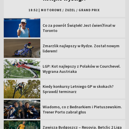
18:52
|
MOTOROWE
/
ŻUŻEL
/
GRAND PRIX
Co za powrót Świątek! Jest ćwierćfinał w
Toronto
Zmarzlik najlepszy w Rydze. Został nowym
liderem!
LGP: Kot najlepszy z Polaków w Courchevel.
Wygrana Austriaka
Kiedy konkursy Letniego GP w skokach?
Sprawdź terminarz
Wiadomo, co z Bednarkiem i Pietuszewskim.
Trener Porto zabrał głos
Zawisza Bydgoszcz – Resovia. Betclic 2 Liga