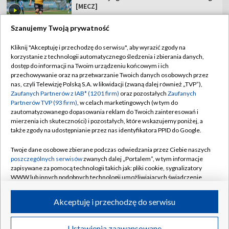
[MECZ]
Szanujemy Twoją prywatność
Kliknij "Akceptuję i przechodzę do serwisu", aby wyrazić zgody na
korzystanie z technologii automatycznego śledzenia i zbierania danych,
TVP
dostęp do informacji na Twoim urządzeniu końcowym i ich
przechowywanie oraz na przetwarzanie Twoich danych osobowych przez
Abonament TVP
Regulamin TVP
nas, czyli Telewizję Polską S.A. w likwidacji (zwaną dalej również „TVP”),
Polityka prywatności
Sklep TVP
Zaufanych Partnerów z IAB* (1201 firm)
oraz pozostałych
Zaufanych
Partnerów TVP (93 firm)
, w celach marketingowych (w tym do
Biuro Reklamy
Moje zgody
zautomatyzowanego dopasowania reklam do Twoich zainteresowań i
mierzenia ich skuteczności) i pozostałych, które wskazujemy poniżej, a
Oferta Handlowa
Biuro reklamy
także zgody na udostępnianie przez nas identyfikatora PPID do Google.
Telegazeta ogłoszenia
Kontakt
Twoje dane osobowe zbierane podczas odwiedzania przez Ciebie naszych
Emisja w TVP
poszczególnych serwisów
zwanych dalej „Portalem”, w tym informacje
zapisywane za pomocą technologii takich jak: pliki cookie, sygnalizatory
Kanały
Rada Programowa
WWW lub innych podobnych technologii umożliwiających świadczenie
dopasowanych i bezpiecznych usług, personalizację treści oraz reklam,
Ogłoszenia przetargowe
udostępnianie funkcji mediów społecznościowych oraz analizowanie
©2026 Telewizja Polska Spółka Akcyjna w likwidacji
Akceptuję i przechodzę do serwisu
ruchu w Internecie.
Akademia Telewizyjna
Informacje o nadawcy
Twoje dane osobowe zbierane podczas odwiedzania przez Ciebie
Ustawienia zaawansowane