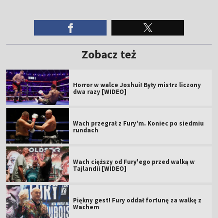
Zobacz też
Horror w walce Joshui! Były mistrz liczony
dwa razy [WIDEO]
Wach przegrał z Fury'm. Koniec po siedmiu
rundach
Wach cięższy od Fury'ego przed walką w
Tajlandii [WIDEO]
Piękny gest! Fury oddał fortunę za walkę z
Wachem