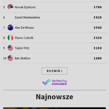
5
Novak Djokovic
3760
6
Daniił Miedwiediew
3620
7
Alex De Minaur
3560
8
Flavio Cobolli
3330
9
Taylor Fritz
3230
10
Ben Shelton
2680
ROZWIŃ
Najnowsze