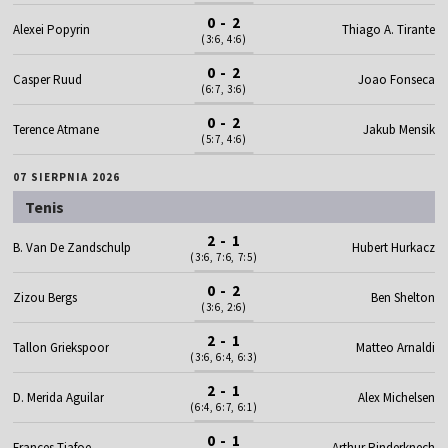
0 - 2
Alexei Popyrin
Thiago A. Tirante
(3:6, 4:6)
0 - 2
Casper Ruud
Joao Fonseca
(6:7, 3:6)
0 - 2
Terence Atmane
Jakub Mensik
(5:7, 4:6)
07 SIERPNIA 2026
Tenis
2 - 1
B. Van De Zandschulp
Hubert Hurkacz
(3:6, 7:6, 7:5)
0 - 2
Zizou Bergs
Ben Shelton
(3:6, 2:6)
2 - 1
Tallon Griekspoor
Matteo Arnaldi
(3:6, 6:4, 6:3)
2 - 1
D. Merida Aguilar
Alex Michelsen
(6:4, 6:7, 6:1)
0 - 1
Frances Tiafoe
Arthur Rinderknech