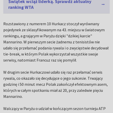
Świątek wciąż liderką. Sprawdź aktualny
ranking WTA
Rozstawiony z numerem 10 Hurkacz stoczył wyrównany
pojedynek ze sklasyfikowanym na 43. miejscu w światowym
rankingu, a grającym w Paryżu dzięki "dzikiej karcie"
Mannarino. W pierwszym secie żadnemu z tenisistów nie
udało się przełamać podania rywala i o zwycięstwie decydował
tie-break, w którym Polak wykorzystał wszystkie swoje
serwisy, natomiast Francuz raz się pomylił.
W drugim secie Hurkaczowi udało się raz przełamać serwis
rywala, co okazało się decydujące o jego sukcesie. Trwający
godzinę i 50 minut mecz Polak zakończył efektownym asem,
których w całym spotkaniu miał aż 20, przy zaledwie pięciu
Mannarino.
Walczący w Paryżu o udział w kończącym sezon turnieju ATP