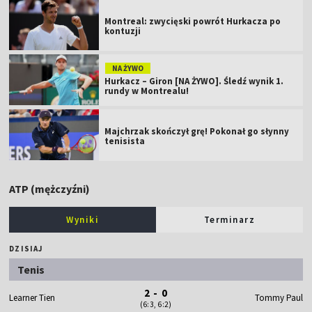
Montreal: zwycięski powrót Hurkacza po
kontuzji
NA ŻYWO
Hurkacz – Giron [NA ŻYWO]. Śledź wynik 1.
rundy w Montrealu!
Majchrzak skończył grę! Pokonał go słynny
tenisista
ATP (mężczyźni)
Wyniki
Terminarz
DZISIAJ
Tenis
2 - 0
Learner Tien
Tommy Paul
(6:3, 6:2)