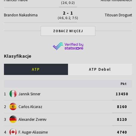
(2:6, 0:2)
2 - 1
Brandon Nakashima
Titouan Droguet
(4:6, 6:2, 7:5)
ZOBACZ WIĘCEJ
Klasyfikacje
ATP
ATP Debel
Pkt
1
Jannik Sinner
13450
2
Carlos Alcaraz
8160
3
Alexander Zverev
8120
4
F. Auger-Aliassime
4740