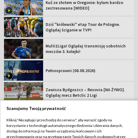
Kuś ze złotem w Oregonie: byłam bardzo
zestresowana [WIDEO]
Dziś "królewski" etap Tour de Pologne.
Oglądaj ściganie w TVP!
Multi1Liga! Oglądaj transmisję sobotnich
meczów 3. kolejki!
Pełnosprawni (08.08.2026)
Zawisza Bydgoszcz – Resovia [NA ŻYWO].
Oglądaj mecz Betclic 2 Ligi
Szanujemy Twoją prywatność
Kliknij "Akceptuję i przechodzę do serwisu", aby wyrazić zgody na
korzystanie z technologii automatycznego śledzenia i zbierania danych,
TVP
dostęp do informacji na Twoim urządzeniu końcowym i ich
przechowywanie oraz na przetwarzanie Twoich danych osobowych przez
Abonament TVP
Regulamin TVP