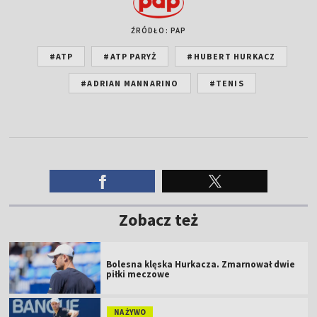
ŹRÓDŁO: PAP
#ATP
#ATP PARYŻ
#HUBERT HURKACZ
#ADRIAN MANNARINO
#TENIS
Zobacz też
Bolesna klęska Hurkacza. Zmarnował dwie
piłki meczowe
NA ŻYWO