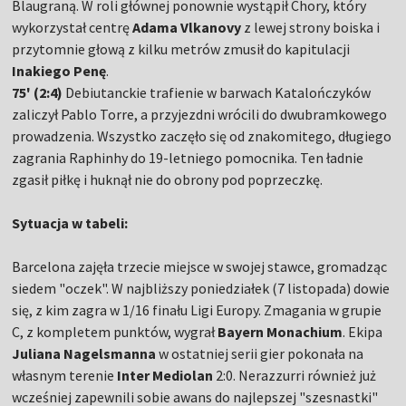
Blaugraną. W roli głównej ponownie wystąpił Chory, który
wykorzystał centrę
Adama Vlkanovy
z lewej strony boiska i
przytomnie głową z kilku metrów zmusił do kapitulacji
Inakiego Penę
.
75' (2:4)
Debiutanckie trafienie w barwach Katalończyków
zaliczył Pablo Torre, a przyjezdni wrócili do dwubramkowego
prowadzenia. Wszystko zaczęło się od znakomitego, długiego
zagrania Raphinhy do 19-letniego pomocnika. Ten ładnie
zgasił piłkę i huknął nie do obrony pod poprzeczkę.
Sytuacja w tabeli:
Barcelona zajęła trzecie miejsce w swojej stawce, gromadząc
siedem "oczek". W najbliższy poniedziałek (7 listopada) dowie
się, z kim zagra w 1/16 finału Ligi Europy. Zmagania w grupie
C, z kompletem punktów, wygrał
Bayern Monachium
. Ekipa
Juliana Nagelsmanna
w ostatniej serii gier pokonała na
własnym terenie
Inter Mediolan
2:0. Nerazzurri również już
wcześniej zapewnili sobie awans do najlepszej "szesnastki"