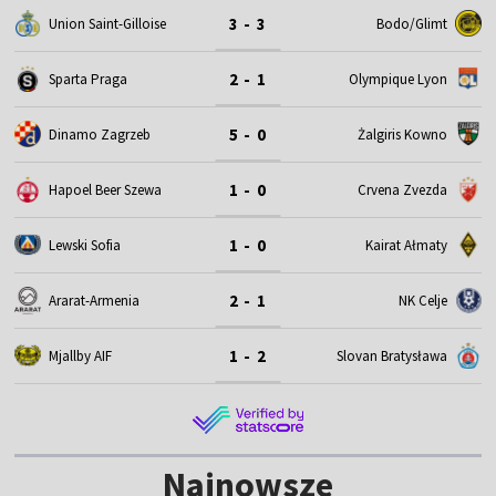
3 - 3
Union Saint-Gilloise
Bodo/Glimt
2 - 1
Sparta Praga
Olympique Lyon
5 - 0
Dinamo Zagrzeb
Żalgiris Kowno
1 - 0
Hapoel Beer Szewa
Crvena Zvezda
1 - 0
Lewski Sofia
Kairat Ałmaty
2 - 1
Ararat-Armenia
NK Celje
1 - 2
Mjallby AIF
Slovan Bratysława
Najnowsze