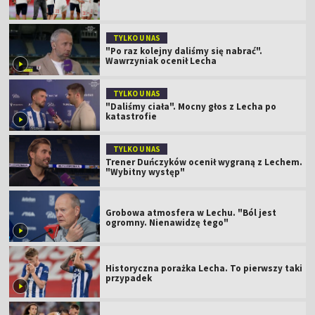
TYLKO U NAS
"Po raz kolejny daliśmy się nabrać".
Wawrzyniak ocenił Lecha
TYLKO U NAS
"Daliśmy ciała". Mocny głos z Lecha po
katastrofie
TYLKO U NAS
Trener Duńczyków ocenił wygraną z Lechem.
"Wybitny występ"
Grobowa atmosfera w Lechu. "Ból jest
ogromny. Nienawidzę tego"
Historyczna porażka Lecha. To pierwszy taki
przypadek