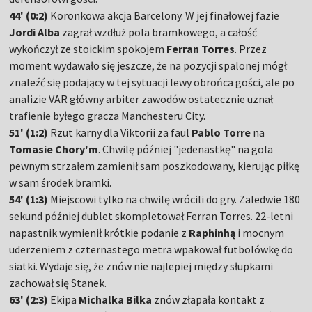
44' (0:2)
Koronkowa akcja Barcelony. W jej finałowej fazie
Jordi Alba
zagrał wzdłuż pola bramkowego, a całość
wykończył ze stoickim spokojem
Ferran Torres
. Przez
moment wydawało się jeszcze, że na pozycji spalonej mógł
znaleźć się podający w tej sytuacji lewy obrońca gości, ale po
analizie VAR główny arbiter zawodów ostatecznie uznał
trafienie byłego gracza Manchesteru City.
51' (1:2)
Rzut karny dla Viktorii za faul
Pablo Torre
na
Tomasie Chory'm
. Chwilę później "jedenastkę" na gola
pewnym strzałem zamienił sam poszkodowany, kierując piłkę
w sam środek bramki.
54' (1:3)
Miejscowi tylko na chwilę wrócili do gry. Zaledwie 180
sekund później dublet skompletował Ferran Torres. 22-letni
napastnik wymienił krótkie podanie z
Raphinhą
i mocnym
uderzeniem z czternastego metra wpakował futbolówkę do
siatki. Wydaje się, że znów nie najlepiej między słupkami
zachował się Stanek.
63' (2:3)
Ekipa
Michalka Bilka
znów złapała kontakt z