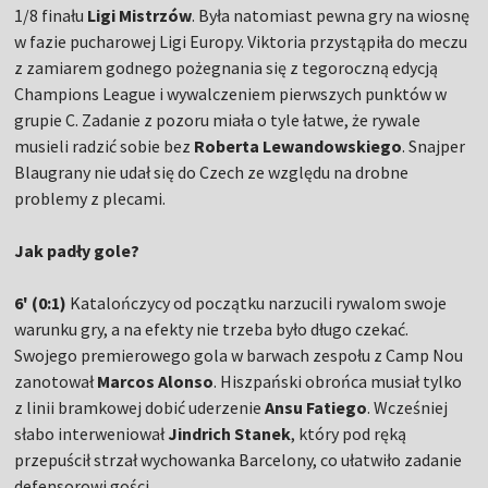
1/8 finału
Ligi Mistrzów
. Była natomiast pewna gry na wiosnę
w fazie pucharowej Ligi Europy. Viktoria przystąpiła do meczu
z zamiarem godnego pożegnania się z tegoroczną edycją
Champions League i wywalczeniem pierwszych punktów w
grupie C. Zadanie z pozoru miała o tyle łatwe, że rywale
musieli radzić sobie bez
Roberta Lewandowskiego
. Snajper
Blaugrany nie udał się do Czech ze względu na drobne
problemy z plecami.
Jak padły gole?
6' (0:1)
Katalończycy od początku narzucili rywalom swoje
warunku gry, a na efekty nie trzeba było długo czekać.
Swojego premierowego gola w barwach zespołu z Camp Nou
zanotował
Marcos Alonso
. Hiszpański obrońca musiał tylko
z linii bramkowej dobić uderzenie
Ansu Fatiego
. Wcześniej
słabo interweniował
Jindrich Stanek
, który pod ręką
przepuścił strzał wychowanka Barcelony, co ułatwiło zadanie
defensorowi gości.