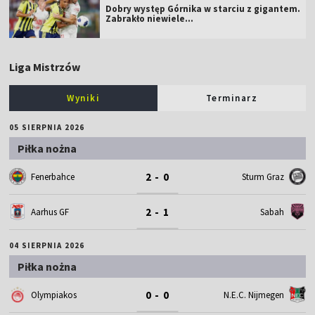
Dobry występ Górnika w starciu z gigantem.
Zabrakło niewiele...
Liga Mistrzów
Wyniki
Terminarz
05 SIERPNIA 2026
Piłka nożna
2 - 0
Fenerbahce
Sturm Graz
2 - 1
Aarhus GF
Sabah
04 SIERPNIA 2026
Piłka nożna
0 - 0
Olympiakos
N.E.C. Nijmegen