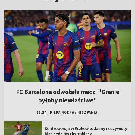
FC Barcelona odwołała mecz. "Granie
byłoby niewłaściwe"
11:24
|
PIŁKA NOŻNA
/
HISZPANIA
Kontrowersja w Krakowie. Jasny i oczywisty
błąd sędziów Ekstraklasy