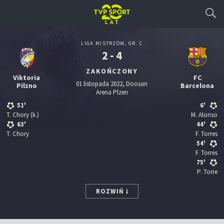
LIGA MISTRZÓW, GR. C
2 - 4
ZAKOŃCZONY
Viktoria
FC
01 listopada 2022, Doosan
Pilzno
Barcelona
Arena Plzen
51'
6'
T. Chory
(k.)
M. Alonso
63'
44'
T. Chory
F. Torres
54'
F. Torres
75'
P. Torre
ROZWIŃ