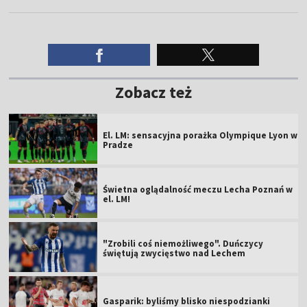
Zobacz też
El. LM: sensacyjna porażka Olympique Lyon w
Pradze
Świetna oglądalność meczu Lecha Poznań w
el. LM!
"Zrobili coś niemożliwego". Duńczycy
świętują zwycięstwo nad Lechem
Gasparik: byliśmy blisko niespodzianki