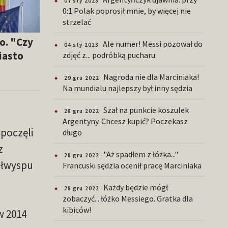
07 sty 2023
0:1 Polak poprosił mnie, by więcej nie
strzelać
o. "Czy
Ale numer! Messi pozował do
04 sty 2023
iasto
zdjęć z... podróbką pucharu
Nagroda nie dla Marciniaka!
29 gru 2022
Na mundialu najlepszy był inny sędzia
Szał na punkcie koszulek
28 gru 2022
Argentyny. Chcesz kupić? Poczekasz
poczęli
długo
z
"Aż spadłem z łóżka..."
28 gru 2022
Półwyspu
Francuski sędzia ocenił pracę Marciniaka
Każdy będzie mógł
28 gru 2022
zobaczyć... łóżko Messiego. Gratka dla
kibiców!
w 2014