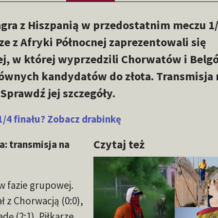
agra z Hiszpanią w przedostatnim meczu 1
rze z Afryki Północnej zaprezentowali się
j, w której wyprzedzili Chorwatów i Belg
łównych kandydatów do złota. Transmisja
 Sprawdź jej szczegóły.
/4 finału? Zobacz drabinkę
Czytaj też
: transmisja na
w fazie grupowej.
ł z Chorwacją (0:0),
adę (2:1). Piłkarze