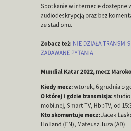
Spotkanie w internecie dostępne w 
audiodeskrypcją oraz bez komenta
ze stadionu.
Zobacz też:
NIE DZIAŁA TRANSMI
ZADAWANE PYTANIA
Mundial Katar 2022, mecz Maroko 
Kiedy mecz:
wtorek, 6 grudnia o g
O której i gdzie transmisja:
studio
mobilnej, Smart TV, HbbTV, od 15:
Kto skomentuje mecz:
Jacek Lask
Holland (EN), Mateusz Juza (AD)