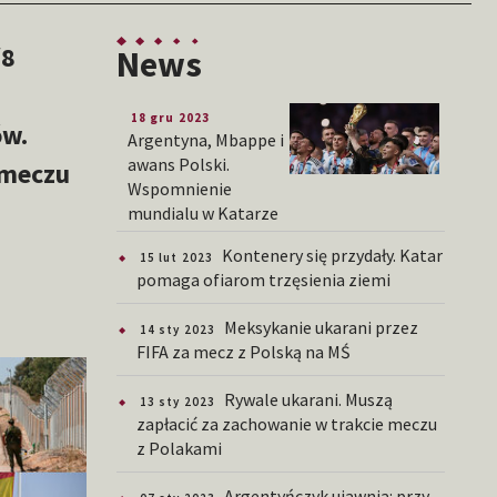
/8
News
18 gru 2023
ów.
Argentyna, Mbappe i
awans Polski.
 meczu
Wspomnienie
mundialu w Katarze
Kontenery się przydały. Katar
15 lut 2023
pomaga ofiarom trzęsienia ziemi
Meksykanie ukarani przez
14 sty 2023
FIFA za mecz z Polską na MŚ
Rywale ukarani. Muszą
13 sty 2023
zapłacić za zachowanie w trakcie meczu
z Polakami
Argentyńczyk ujawnia: przy