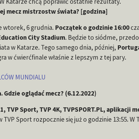
 W Katarze chcą poprawić ostatnie rezultaty.
órej mecz mistrzostw świata? [godzina]
 wtorek, 6 grudnia.
Początek o godzinie 16:00
cz
Education City Stadium
. Będzie to siódme, przedo
iata w Katarze. Tego samego dnia, później,
Portug
ra w ćwierćfinale właśnie z lepszym z tej pary.
ELCÓW MUNDIALU
. Gdzie oglądać mecz? (6.12.2022)
, TVP Sport, TVP 4K, TVPSPORT.PL, aplikacji mo
TVP Sport rozpocznie się już o godzinie 13:55. W 