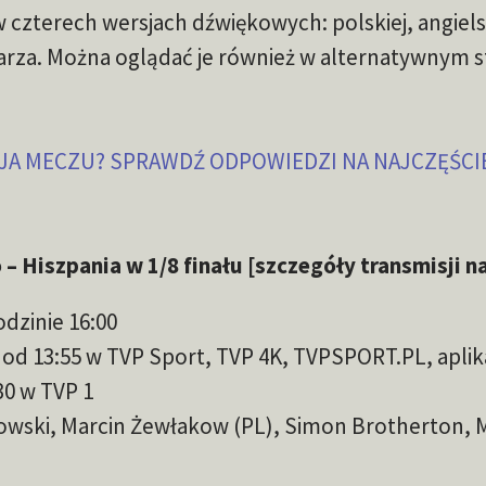
czterech wersjach dźwiękowych: polskiej, angielsk
rza. Można oglądać je również w alternatywnym 
SJA MECZU? SPRAWDŹ ODPOWIEDZI NA NAJCZĘŚCI
– Hiszpania w 1/8 finału [szczegóły transmisji n
odzinie 16:00
 od 13:55 w TVP Sport, TVP 4K, TVPSPORT.PL, aplika
30 w TVP 1
owski, Marcin Żewłakow (PL), Simon Brotherton, 