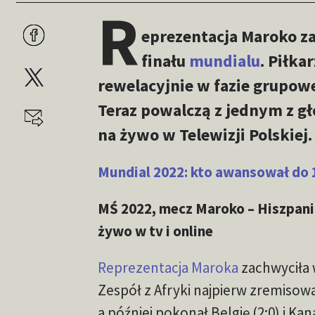
R
eprezentacja Maroko z
finału
mundialu
. Piłka
rewelacyjnie w fazie grupowe
Teraz powalczą z jednym z g
na żywo w Telewizji Polskiej.
Mundial 2022: kto awansował do 1
MŚ 2022, mecz Maroko – Hiszpania
żywo w tv i online
Reprezentacja Maroka
zachwyciła 
Zespół z Afryki najpierw zremisowa
a później pokonał Belgię (2:0) i Kan