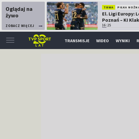
Oglądaj na
TRWA
PIŁKA NOŻN
El. Ligi Europy: 
żywo
Poznań – KI Kla
16:25
ZOBACZ WIĘCEJ
TRANSMISJE
WIDEO
WYNIKI
R