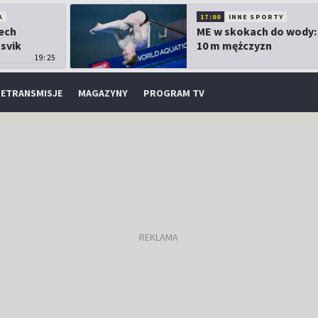
A
17:00
INNE SPORTY
Lech
ME w skokach do wody:
ksvik
10 m mężczyzn
19:25
ETRANSMISJE
MAGAZYNY
PROGRAM TV