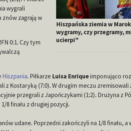
ia wygrali
ch znów zagrają w
Hiszpańska ziemia w Marok
wygramy, czy przegramy, m
ucierpi"
 RFN 0:1. Czy tym
wywalczą
e
Hiszpania
. Piłkarze
Luisa Enrique
imponująco roz
ali z Kostaryką (7:0). W drugim meczu zremisowali 
cyjnie przegrali z Japończykami (1:2). Drużyna z 
1/8 finału z drugiej pozycji.
anów udane. Poprzedni zakończyli na 1/8 finału, a 