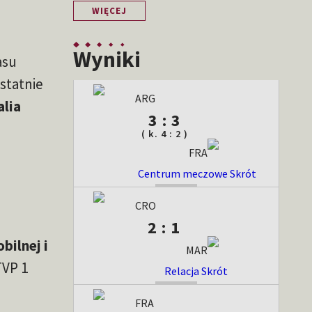
WIĘCEJ
Wyniki
asu
statnie
ARG
alia
3 : 3
( k. 4 : 2 )
FRA
Centrum meczowe
Skrót
ZAKOŃCZONY
CRO
2 : 1
bilnej i
MAR
TVP 1
Relacja
Skrót
ZAKOŃCZONY
FRA