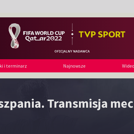
i i terminarz
Najnowsze
Wide
szpania. Transmisja mec