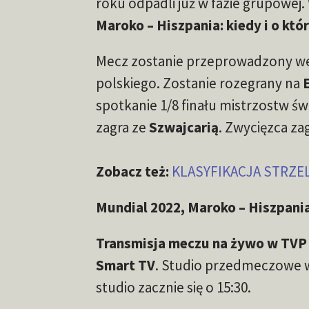
roku odpadli już w fazie grupowej.
Maroko – Hiszpania: kiedy i o kt
Mecz zostanie przeprowadzony we
polskiego. Zostanie rozegrany na
spotkanie 1/8 finału mistrzostw św
zagra ze
Szwajcarią
. Zwycięzca zag
Zobacz też:
KLASYFIKACJA STRZ
Mundial 2022, Maroko – Hiszpania
Transmisja meczu na żywo w TVP 1
Smart TV
. Studio przedmeczowe w 
studio zacznie się o 15:30.