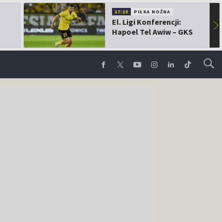
17:15
PIŁKA NOŻNA
El. Ligi Konferencji:
▶
Hapoel Tel Awiw – GKS
Katowice