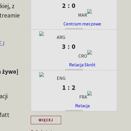
2 : 0
iej, z
streamie
MAR
Centrum meczowe
ZAKOŃCZONY
ARG
EJ
3 : 0
CRO
Relacja
Skrót
ZAKOŃCZONY
a żywo]
ENG
1 : 2
cji
FRA
Relacja
ZAKOŃCZONY
Matt
WIĘCEJ