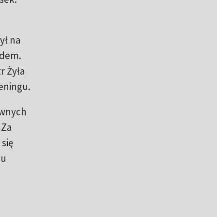
ył na
adem.
r Żyła
eningu.
równych
 Za
 się
gu