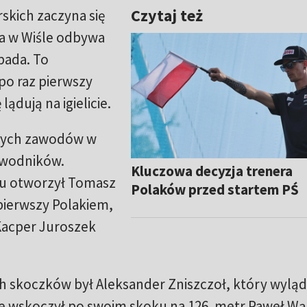
Czytaj też
skich zaczyna się
a w Wiśle odbywa
pada. To
 po raz pierwszy
dują na igielicie.
szych zawodów w
zawodników.
Kluczowa decyzja trenera
ngu otworzył Tomasz
Polaków przed startem PŚ
 pierwszy Polakiem,
Kacper Juroszek
ch skoczków był Aleksander Zniszczoł, który wylą
ce wskoczył po swoim skoku na 126. metr Paweł Wą