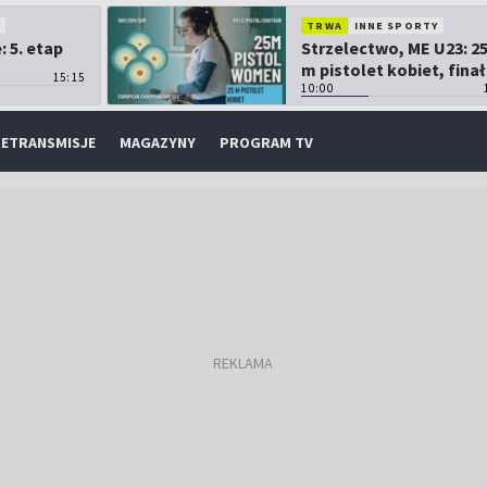
O
TRWA
INNE SPORTY
 5. etap
Strzelectwo, ME U23: 2
m pistolet kobiet, finał
15:15
10:00
ETRANSMISJE
MAGAZYNY
PROGRAM TV