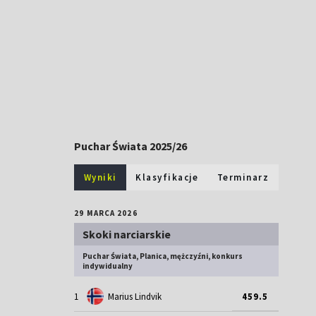
Puchar Świata 2025/26
Wyniki
Klasyfikacje
Terminarz
29 MARCA 2026
Skoki narciarskie
Puchar Świata, Planica, mężczyźni, konkurs
indywidualny
1
Marius Lindvik
459.5