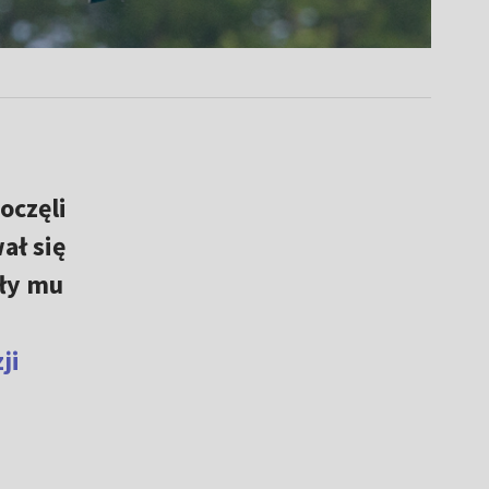
oczęli
ał się
ały mu
ji