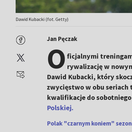
Dawid Kubacki (fot. Getty)
Jan Pęczak
O
ficjalnymi treningam
rywalizację w nowym 
Dawid Kubacki, który skocz
zwycięstwo w obu seriach 
kwalifikacje do sobotnieg
Polskiej.
Polak "czarnym koniem" sezonu