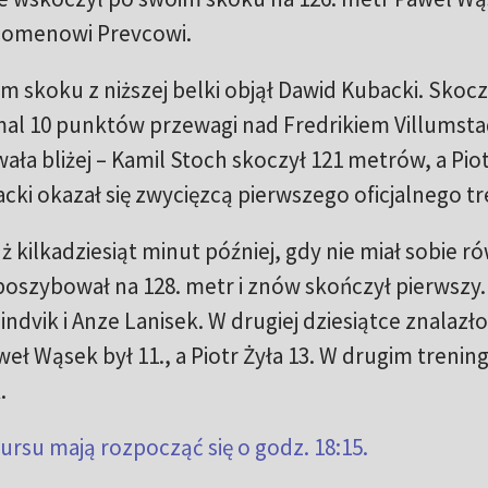
Domenowi Prevcowi.
 skoku z niższej belki objął Dawid Kubacki. Skocz
emal 10 punktów przewagi nad Fredrikiem Villumst
ła bliżej – Kamil Stoch skoczył 121 metrów, a Piot
cki okazał się zwycięzcą pierwszego oficjalnego tr
uż kilkadziesiąt minut później, gdy nie miał sobie 
poszybował na 128. metr i znów skończył pierwszy.
indvik i Anze Lanisek. W drugiej dziesiątce znalazło
ł Wąsek był 11., a Piotr Żyła 13. W drugim trenin
.
ursu mają rozpocząć się o godz. 18:15.