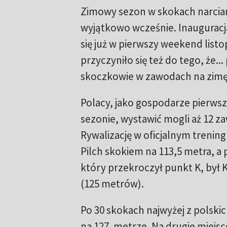
Zimowy sezon w skokach narciar
wyjątkowo wcześnie. Inauguracj
się już w pierwszy weekend listo
przyczyniło się też do tego, że...
skoczkowie w zawodach na zimę lą
Polacy, jako gospodarze pierw
sezonie, wystawić mogli aż 12 
Rywalizację w oficjalnym treni
Pilch skokiem na 113,5 metra, a
który przekroczył punkt K, był 
(125 metrów).
Po 30 skokach najwyżej z polski
na 127. metrze. Na drugie miejs