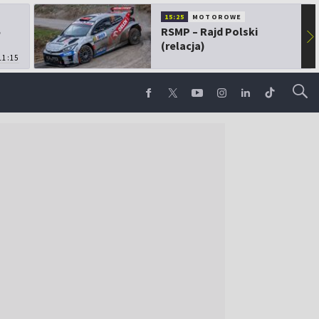
15:25
MOTOROWE
5
RSMP – Rajd Polski
▶
(relacja)
11:15