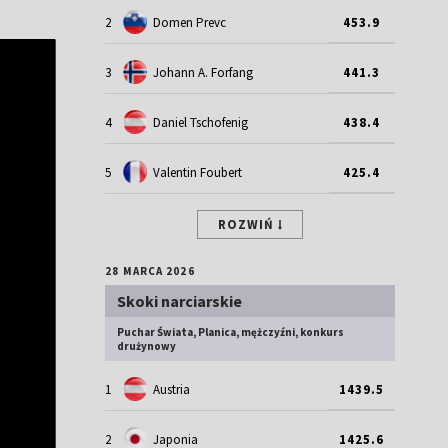
2
Domen Prevc
453.9
3
Johann A. Forfang
441.3
4
Daniel Tschofenig
438.4
5
Valentin Foubert
425.4
ROZWIŃ
28 MARCA 2026
Skoki narciarskie
Puchar Świata, Planica, mężczyźni, konkurs
drużynowy
1
Austria
1439.5
2
Japonia
1425.6