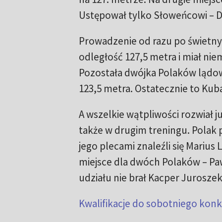
Ustępował tylko Słoweńcowi – 
Prowadzenie od razu po świetnym
odległość 127,5 metra i miał ni
Pozostała dwójka Polaków lądowa
123,5 metra. Ostatecznie to Kuba
A wszelkie wątpliwości rozwiał j
także w drugim treningu. Polak 
jego plecami znaleźli się Marius L
miejsce dla dwóch Polaków – Pawe
udziału nie brał Kacper Juroszek
Kwalifikacje do sobotniego konk