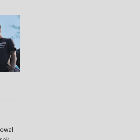
dował
sek.