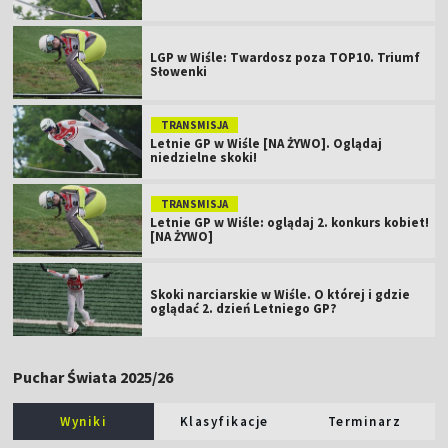
LGP w Wiśle: Twardosz poza TOP10. Triumf
Słowenki
TRANSMISJA
Letnie GP w Wiśle [NA ŻYWO]. Oglądaj
niedzielne skoki!
TRANSMISJA
Letnie GP w Wiśle: oglądaj 2. konkurs kobiet!
[NA ŻYWO]
Skoki narciarskie w Wiśle. O której i gdzie
oglądać 2. dzień Letniego GP?
Puchar Świata 2025/26
Wyniki
Klasyfikacje
Terminarz