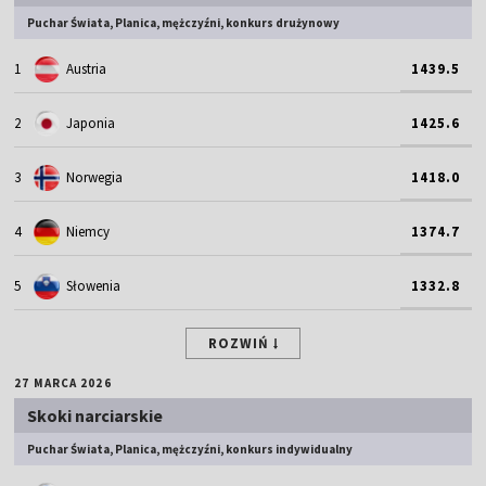
Puchar Świata, Planica, mężczyźni, konkurs drużynowy
1
Austria
1439.5
2
Japonia
1425.6
3
Norwegia
1418.0
4
Niemcy
1374.7
5
Słowenia
1332.8
ROZWIŃ
27 MARCA 2026
Skoki narciarskie
Puchar Świata, Planica, mężczyźni, konkurs indywidualny