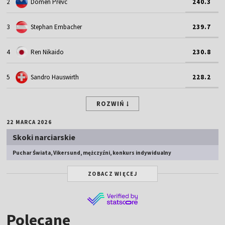
2
Domen Prevc
240.3
3
Stephan Embacher
239.7
4
Ren Nikaido
230.8
5
Sandro Hauswirth
228.2
ROZWIŃ
22 MARCA 2026
Skoki narciarskie
Puchar Świata, Vikersund, mężczyźni, konkurs indywidualny
ZOBACZ WIĘCEJ
Polecane