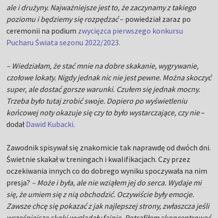
ale i drużyny. Najważniejsze jest to, że zaczynamy z takiego
poziomu i będziemy się rozpędzać
– powiedział zaraz po
ceremonii na podium
zwycięzca pierwszego konkursu
Pucharu Świata sezonu 2022/2023.
– Wiedziałam, że stać mnie na dobre skakanie, wygrywanie,
czołowe lokaty. Nigdy jednak nic nie jest pewne. Można skoczyć
super, ale dostać gorsze warunki. Czułem się jednak mocny.
Trzeba było tutaj zrobić swoje. Dopiero po wyświetleniu
końcowej noty okazuje się czy to było wystarczające, czy nie
–
dodał
Dawid Kubacki.
Zawodnik spisywał się znakomicie tak naprawdę od dwóch dni.
Świetnie skakał w treningach i kwalifikacjach. Czy przez
oczekiwania innych co do dobrego wyniku spoczywała na nim
presja?
– Może i była, ale nie wziąłem jej do serca. Wydaje mi
się, że umiem się z nią obchodzić. Oczywiście były emocje.
Zawsze chcę się pokazać z jak najlepszej strony, zwłaszcza jeśli
wcześniejsze skoki wyglądały fajnie. Potrafiłem skoncentrować