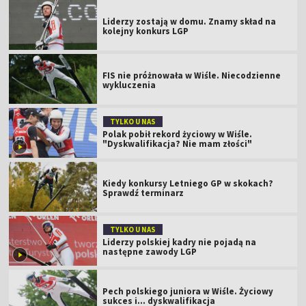
Liderzy zostają w domu. Znamy skład na
kolejny konkurs LGP
FIS nie próżnowała w Wiśle. Niecodzienne
wykluczenia
TYLKO U NAS
Polak pobił rekord życiowy w Wiśle.
"Dyskwalifikacja? Nie mam złości"
Kiedy konkursy Letniego GP w skokach?
Sprawdź terminarz
TYLKO U NAS
Liderzy polskiej kadry nie pojadą na
następne zawody LGP
Pech polskiego juniora w Wiśle. Życiowy
sukces i... dyskwalifikacja