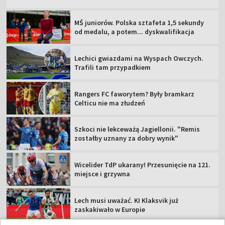
MŚ juniorów. Polska sztafeta 1,5 sekundy
od medalu, a potem... dyskwalifikacja
Lechici gwiazdami na Wyspach Owczych.
Trafili tam przypadkiem
Rangers FC faworytem? Były bramkarz
Celticu nie ma złudzeń
Szkoci nie lekceważą Jagiellonii. "Remis
zostałby uznany za dobry wynik"
Wicelider TdP ukarany! Przesunięcie na 121.
miejsce i grzywna
Lech musi uważać. KI Klaksvik już
zaskakiwało w Europie