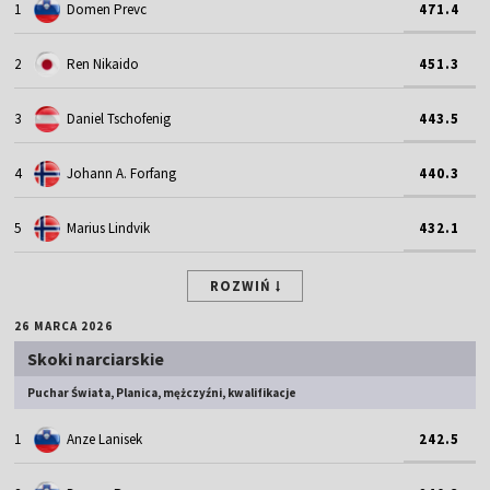
1
Domen Prevc
471.4
2
Ren Nikaido
451.3
3
Daniel Tschofenig
443.5
4
Johann A. Forfang
440.3
5
Marius Lindvik
432.1
ROZWIŃ
26 MARCA 2026
Skoki narciarskie
Puchar Świata, Planica, mężczyźni, kwalifikacje
1
Anze Lanisek
242.5