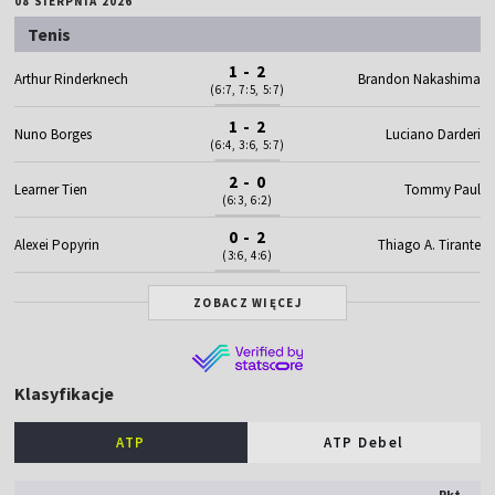
08 SIERPNIA 2026
Tenis
1 - 2
Arthur Rinderknech
Brandon Nakashima
(6:7, 7:5, 5:7)
1 - 2
Nuno Borges
Luciano Darderi
(6:4, 3:6, 5:7)
2 - 0
Learner Tien
Tommy Paul
(6:3, 6:2)
0 - 2
Alexei Popyrin
Thiago A. Tirante
(3:6, 4:6)
ZOBACZ WIĘCEJ
Klasyfikacje
ATP
ATP Debel
Pkt