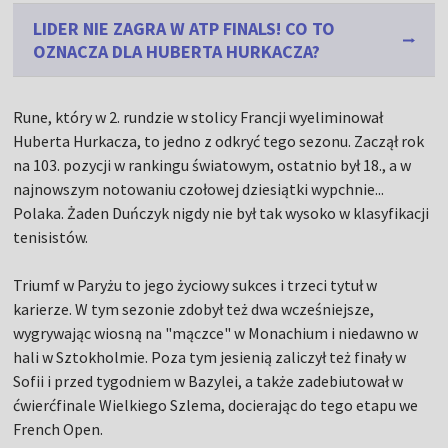
LIDER NIE ZAGRA W ATP FINALS! CO TO
OZNACZA DLA HUBERTA HURKACZA?
Rune, który w 2. rundzie w stolicy Francji wyeliminował
Huberta Hurkacza, to jedno z odkryć tego sezonu. Zaczął rok
na 103. pozycji w rankingu światowym, ostatnio był 18., a w
najnowszym notowaniu czołowej dziesiątki wypchnie...
Polaka. Żaden Duńczyk nigdy nie był tak wysoko w klasyfikacji
tenisistów.
Triumf w Paryżu to jego życiowy sukces i trzeci tytuł w
karierze. W tym sezonie zdobył też dwa wcześniejsze,
wygrywając wiosną na "mączce" w Monachium i niedawno w
hali w Sztokholmie. Poza tym jesienią zaliczył też finały w
Sofii i przed tygodniem w Bazylei, a także zadebiutował w
ćwierćfinale Wielkiego Szlema, docierając do tego etapu we
French Open.