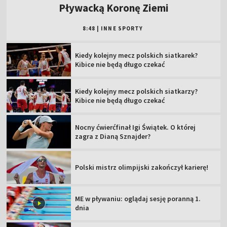
Pływacką Koronę Ziemi
8:48
|
INNE SPORTY
Kiedy kolejny mecz polskich siatkarek?
Kibice nie będą długo czekać
Kiedy kolejny mecz polskich siatkarzy?
Kibice nie będą długo czekać
Nocny ćwierćfinał Igi Świątek. O której
zagra z Dianą Sznajder?
Polski mistrz olimpijski zakończył karierę!
ME w pływaniu: oglądaj sesję poranną 1.
dnia