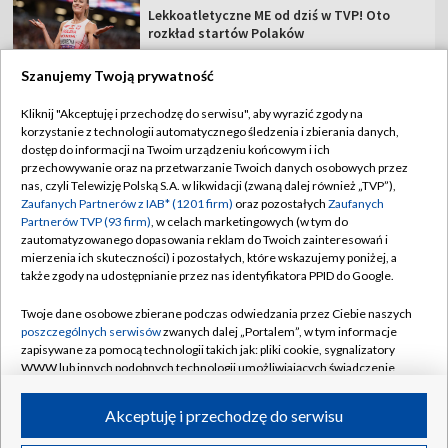
Lekkoatletyczne ME od dziś w TVP! Oto
rozkład startów Polaków
Szanujemy Twoją prywatność
Kliknij "Akceptuję i przechodzę do serwisu", aby wyrazić zgody na
korzystanie z technologii automatycznego śledzenia i zbierania danych,
TVP
dostęp do informacji na Twoim urządzeniu końcowym i ich
przechowywanie oraz na przetwarzanie Twoich danych osobowych przez
Abonament TVP
Regulamin TVP
nas, czyli Telewizję Polską S.A. w likwidacji (zwaną dalej również „TVP”),
Polityka prywatności
Sklep TVP
Zaufanych Partnerów z IAB* (1201 firm)
oraz pozostałych
Zaufanych
Partnerów TVP (93 firm)
, w celach marketingowych (w tym do
Biuro Reklamy
Moje zgody
zautomatyzowanego dopasowania reklam do Twoich zainteresowań i
mierzenia ich skuteczności) i pozostałych, które wskazujemy poniżej, a
Oferta Handlowa
Biuro reklamy
także zgody na udostępnianie przez nas identyfikatora PPID do Google.
Telegazeta ogłoszenia
Kontakt
Twoje dane osobowe zbierane podczas odwiedzania przez Ciebie naszych
Emisja w TVP
poszczególnych serwisów
zwanych dalej „Portalem”, w tym informacje
zapisywane za pomocą technologii takich jak: pliki cookie, sygnalizatory
Kanały
Rada Programowa
WWW lub innych podobnych technologii umożliwiających świadczenie
dopasowanych i bezpiecznych usług, personalizację treści oraz reklam,
Ogłoszenia przetargowe
udostępnianie funkcji mediów społecznościowych oraz analizowanie
©2026 Telewizja Polska Spółka Akcyjna w likwidacji
Akceptuję i przechodzę do serwisu
ruchu w Internecie.
Akademia Telewizyjna