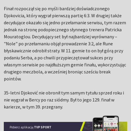
Finał rozpoczął się po myśli bardziej doświadczonego
Djokovicia, który wygrał pierwszą partię 6:3. W drugiej także
decydujące okazało się jedno przełamanie serwisu, tym razem
jednak na stronę podopiecznego słynnego trenera Patricka
Mouratoglou. Decydujący set był najbardziej wyrównany –
"Nole" po przełamaniu objął prowadzenie 3:2, ale Rune
błyskawicznie odrobił straty. W 11. gemie to on był górą przy
podaniu Serba, a po chwili przypieczętował sukces przy
własnym serwisie po najdłuższym gemie finału, wykorzystując
drugiego meczbola, a wcześniej broniąc sześciu break
pointów.
35-letni Djoković nie obronił tym samym tytułu sprzed roku i
nie wygrał w Bercy po raz siódmy. Był to jego 129. finał w
karierze, w tym 39. przegrany.
Pobierz aplikację
TVP SPORT