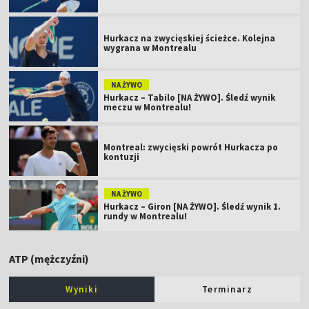
Hurkacz na zwycięskiej ścieżce. Kolejna
wygrana w Montrealu
NA ŻYWO
Hurkacz – Tabilo [NA ŻYWO]. Śledź wynik
meczu w Montrealu!
Montreal: zwycięski powrót Hurkacza po
kontuzji
NA ŻYWO
Hurkacz – Giron [NA ŻYWO]. Śledź wynik 1.
rundy w Montrealu!
ATP (mężczyźni)
Wyniki
Terminarz