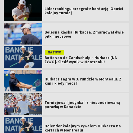
Lider rankingu przegrał z kontuzją. Opuści
kolejny turniej
Bolesna klęska Hurkacza. Zmarnował dwie
piłki meczowe
NA ŻYWO
Botic van de Zandschulp – Hurkacz [NA
ŻYWO]. Śledź wynik w Montrealu!
Hurkacz zagra w 3. rundzie w Montealu. Z
kim i kiedy mecz?
Turniejowa "jedynka" z niespodziewaną
porażką w Kanadzie
Holender kolejnym rywalem Hurkacza na
kortach w Montrealu