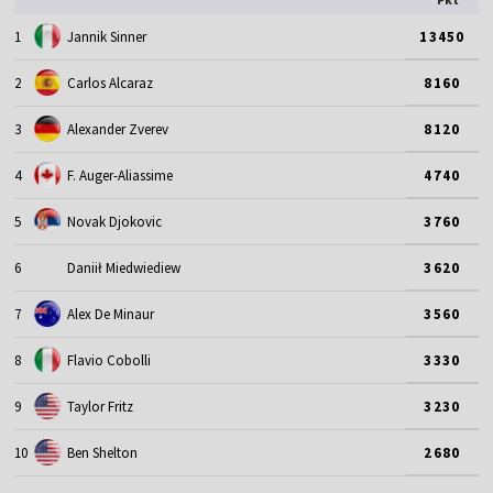
1
Jannik Sinner
13450
2
Carlos Alcaraz
8160
3
Alexander Zverev
8120
4
F. Auger-Aliassime
4740
5
Novak Djokovic
3760
6
Daniił Miedwiediew
3620
7
Alex De Minaur
3560
8
Flavio Cobolli
3330
9
Taylor Fritz
3230
10
Ben Shelton
2680