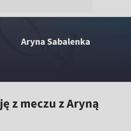
Aryna Sabalenka
cję z meczu z Aryną