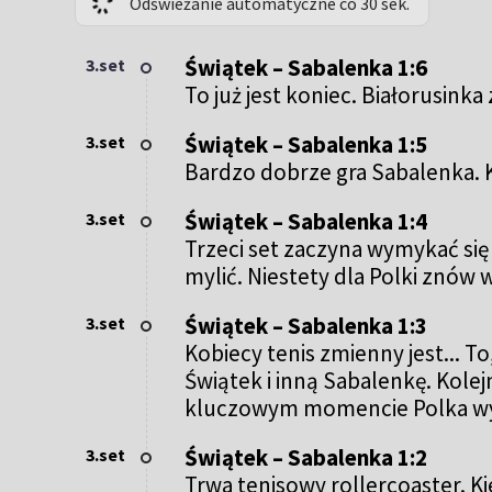
Odświeżanie automatyczne co 30 sek.
Świątek – Sabalenka 1:6
3.set
To już jest koniec. Białorusink
Świątek – Sabalenka 1:5
3.set
Bardzo dobrze gra Sabalenka. K
Świątek – Sabalenka 1:4
3.set
Trzeci set zaczyna wymykać się
mylić. Niestety dla Polki znów
Świątek – Sabalenka 1:3
3.set
Kobiecy tenis zmienny jest... T
Świątek i inną Sabalenkę. Kolej
kluczowym momencie Polka wyrz
Świątek – Sabalenka 1:2
3.set
Trwa tenisowy rollercoaster. Kie