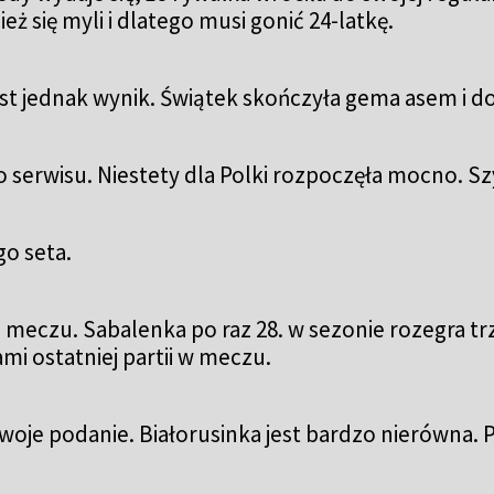
ż się myli i dlatego musi gonić 24-latkę.
jest jednak wynik. Świątek skończyła gema asem i 
go serwisu. Niestety dla Polki rozpoczęła mocno. 
o seta.
eczu. Sabalenka po raz 28. w sezonie rozegra trze
mi ostatniej partii w meczu.
woje podanie. Białorusinka jest bardzo nierówna. P