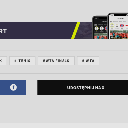
RT
K
# TENIS
#WTA FINALS
# WTA
UDOSTĘPNIJ NA X