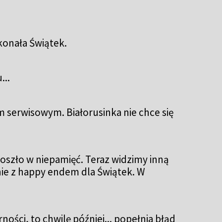
okonała Świątek.
...
m serwisowym. Białorusinka nie chce się
 poszło w niepamięć. Teraz widzimy inną
y nie z happy endem dla Świątek. W
ności, to chwilę później... popełnia błąd