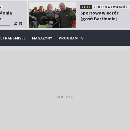
A
21:00
SPORTOWY WIECZÓR
olonia
Sportowy wieczór
h
(gość: Bartłomiej
20:55
Kubkowski)
ETRANSMISJE
MAGAZYNY
PROGRAM TV