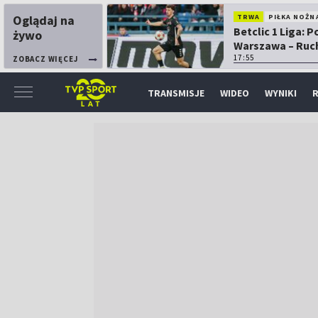
Oglądaj na
TRWA
PIŁKA NOŻN
Betclic 1 Liga: P
żywo
Warszawa – Ruc
Chorzów
17:55
ZOBACZ WIĘCEJ
TRANSMISJE
WIDEO
WYNIKI
R