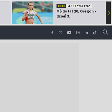
00:00
LEKKOATLETYKA
MŚ do lat 20, Oregon –
▶
dzień 3.