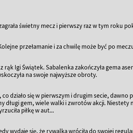
a zagrała świetny mecz i pierwszy raz w tym roku p
olejne przełamanie i za chwilę może być po meczu
 z rąk Igi Świątek. Sabalenka zakończyła gema ase
 wskoczyła na swoje najwyższe obroty.
o, co działo się w pierwszym i drugim secie, dawno
ny długi gem, wiele walki i zwrotów akcji. Niestet
uciła piłkę w aut...
dy wydaje się, że rywalka wróciła do swojej regular