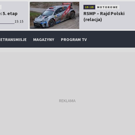
O
15:25
MOTOROWE
 5. etap
RSMP – Rajd Polski
(relacja)
15:15
ETRANSMISJE
MAGAZYNY
PROGRAM TV