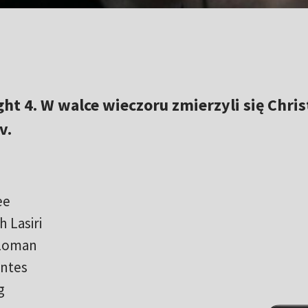
ght 4. W walce wieczoru zmierzyli się Chris
v.
ee
 Lasiri
 Loman
antes
g