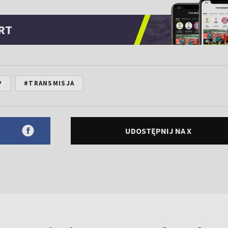
RT
P
#TRANSMISJA
UDOSTĘPNIJ NA X