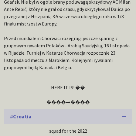
Gdańsk. Nie był w ogóle brany pod uwagę skrzydłowy AC Milan
Ante Rebić, który nie grał od czasu, gdy skrytykował Dalica po
przegranej z Hiszpanią 3:5 w czerwcu ubiegłego roku w 1/8
finału mistrzostw Europy.
Przed mundialem Chorwaci rozegrają jeszcze sparing z
grupowym rywalem Polaków - Arabią Saudyjską, 16 listopada
w Rijadzie. Turniej w Katarze Chorwacja rozpocznie 23
listopada od meczu z Marokiem. Kolejnymi rywalami
grupowymi będą Kanada i Belgia.
HERE IT IS! ��
����➡️����
#Croatia
squad for the 2022