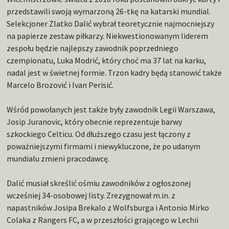
przedstawili swoją wymarzoną 26-tkę na katarski mundial.
Selekcjoner Zlatko Dalić wybrał teoretycznie najmocniejszy
na papierze zestaw piłkarzy. Niekwestionowanym liderem
zespołu będzie najlepszy zawodnik poprzedniego
czempionatu, Luka Modrić, który choć ma 37 lat na karku,
nadal jest w świetnej formie. Trzon kadry będą stanowić także
Marcelo Brozović i Ivan Perisić.
Wśród powołanych jest także były zawodnik Legii Warszawa,
Josip Juranovic, który obecnie reprezentuje barwy
szkockiego Celticu. Od dłuższego czasu jest łączony z
poważniejszymi firmami i niewykluczone, że po udanym
mundialu zmieni pracodawcę.
Dalić musiał skreślić ośmiu zawodników z ogłoszonej
wcześniej 34-osobowej listy. Zrezygnował m.in. z
napastników Josipa Brekalo z Wolfsburga i Antonio Mirko
Colaka z Rangers FC, a w przeszłości grającego w Lechii