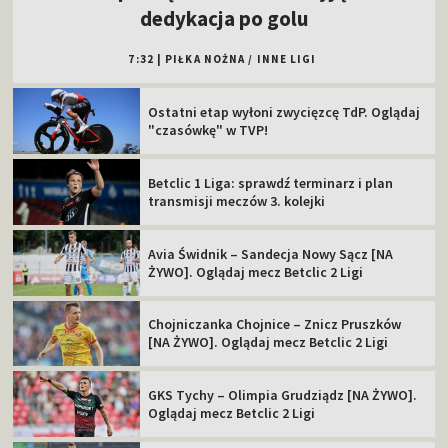
dedykacja po golu
7:32
|
PIŁKA NOŻNA
/
INNE LIGI
Ostatni etap wyłoni zwycięzcę TdP. Oglądaj
"czasówkę" w TVP!
Betclic 1 Liga: sprawdź terminarz i plan
transmisji meczów 3. kolejki
Avia Świdnik – Sandecja Nowy Sącz [NA
ŻYWO]. Oglądaj mecz Betclic 2 Ligi
Chojniczanka Chojnice – Znicz Pruszków
[NA ŻYWO]. Oglądaj mecz Betclic 2 Ligi
GKS Tychy – Olimpia Grudziądz [NA ŻYWO].
Oglądaj mecz Betclic 2 Ligi