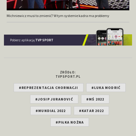
Michniewicz musi to zmienić? W tym systemie kadra ma problemy
Pobierz aplikację
TVP SPORT
ŹRÓDŁO:
TVPSPORT.PL
#REPREZENTACJA CHORWACJI
#LUKA MODRIĆ
#JOSIP JURANOVIĆ
#MŚ 2022
#MUNDIAL 2022
#KATAR 2022
#PIŁKA NOŻNA