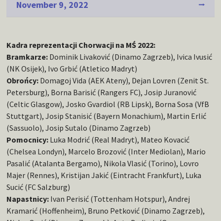
November 9, 2022
Kadra reprezentacji Chorwacji na MŚ 2022:
Bramkarze:
Dominik Livaković (Dinamo Zagrzeb), Ivica Ivusić
(NK Osijek), Ivo Grbić (Atletico Madryt)
Obrońcy:
Domagoj Vida (AEK Ateny), Dejan Lovren (Zenit St.
Petersburg), Borna Barisić (Rangers FC), Josip Juranović
(Celtic Glasgow), Josko Gvardiol (RB Lipsk), Borna Sosa (VfB
Stuttgart), Josip Stanisić (Bayern Monachium), Martin Erlić
(Sassuolo), Josip Sutalo (Dinamo Zagrzeb)
Pomocnicy:
Luka Modrić (Real Madryt), Mateo Kovacić
(Chelsea Londyn), Marcelo Brozović (Inter Mediolan), Mario
Pasalić (Atalanta Bergamo), Nikola Vlasić (Torino), Lovro
Majer (Rennes), Kristijan Jakić (Eintracht Frankfurt), Luka
Sucić (FC Salzburg)
Napastnicy:
Ivan Perisić (Tottenham Hotspur), Andrej
Kramarić (Hoffenheim), Bruno Petković (Dinamo Zagrzeb),