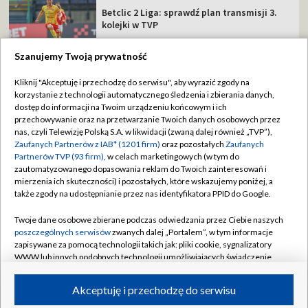
Betclic 2 Liga: sprawdź plan transmisji 3.
kolejki w TVP
Szanujemy Twoją prywatność
Kliknij "Akceptuję i przechodzę do serwisu", aby wyrazić zgody na
korzystanie z technologii automatycznego śledzenia i zbierania danych,
TVP
dostęp do informacji na Twoim urządzeniu końcowym i ich
Abonament TVP
Regulamin TVP
przechowywanie oraz na przetwarzanie Twoich danych osobowych przez
nas, czyli Telewizję Polską S.A. w likwidacji (zwaną dalej również „TVP”),
Polityka prywatności
Sklep TVP
Zaufanych Partnerów z IAB* (1201 firm)
oraz pozostałych
Zaufanych
Partnerów TVP (93 firm)
, w celach marketingowych (w tym do
Biuro Reklamy
Moje zgody
zautomatyzowanego dopasowania reklam do Twoich zainteresowań i
mierzenia ich skuteczności) i pozostałych, które wskazujemy poniżej, a
Oferta Handlowa
Biuro reklamy
także zgody na udostępnianie przez nas identyfikatora PPID do Google.
Telegazeta ogłoszenia
Kontakt
Twoje dane osobowe zbierane podczas odwiedzania przez Ciebie naszych
Emisja w TVP
poszczególnych serwisów
zwanych dalej „Portalem”, w tym informacje
zapisywane za pomocą technologii takich jak: pliki cookie, sygnalizatory
Kanały
Rada Programowa
WWW lub innych podobnych technologii umożliwiających świadczenie
dopasowanych i bezpiecznych usług, personalizację treści oraz reklam,
Ogłoszenia przetargowe
udostępnianie funkcji mediów społecznościowych oraz analizowanie
©2026 Telewizja Polska Spółka Akcyjna w likwidacji
Akceptuję i przechodzę do serwisu
ruchu w Internecie.
Akademia Telewizyjna