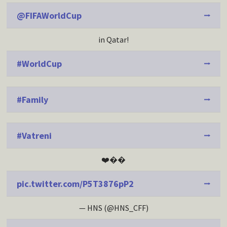
@FIFAWorldCup
in Qatar!
#WorldCup
#Family
#Vatreni
❤️‍��
pic.twitter.com/P5T3876pP2
— HNS (@HNS_CFF)