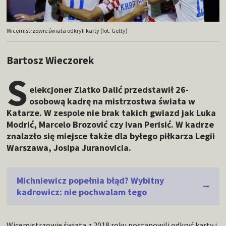
Wicemistrzowie świata odkryli karty (fot. Getty)
Bartosz Wieczorek
S
elekcjoner Zlatko Dalić przedstawił 26-
osobową kadrę na mistrzostwa świata w
Katarze. W zespole nie brak takich gwiazd jak Luka
Modrić, Marcelo Brozović czy Ivan Perisić. W kadrze
znalazło się miejsce także dla byłego piłkarza Legii
Warszawa, Josipa Juranovicia.
Michniewicz popełnia błąd? Wybitny
kadrowicz: nie pochwalam tego
Wicemistrzowie świata z 2018 roku postanowili odkryć karty i