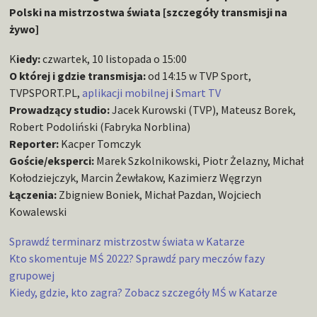
Polski na mistrzostwa świata [szczegóły transmisji na
żywo]
K
iedy:
czwartek, 10 listopada o 15:00
O której i gdzie transmisja:
od 14:15 w TVP Sport,
TVPSPORT.PL,
aplikacji mobilnej
i
Smart TV
Prowadzący studio:
Jacek Kurowski (TVP), Mateusz Borek,
Robert Podoliński (Fabryka Norblina)
Reporter:
Kacper Tomczyk
Goście/eksperci:
Marek Szkolnikowski, Piotr Żelazny, Michał
Kołodziejczyk, Marcin Żewłakow, Kazimierz Węgrzyn
Łączenia:
Zbigniew Boniek, Michał Pazdan, Wojciech
Kowalewski
Sprawdź terminarz mistrzostw świata w Katarze
Kto skomentuje MŚ 2022? Sprawdź pary meczów fazy
grupowej
Kiedy, gdzie, kto zagra? Zobacz szczegóły MŚ w Katarze