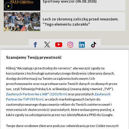
Sportowy wieczór (06.08.2026)
Lech ze skromną zaliczką przed rewanżem.
"Tego elementu zabrakło"
TVP
Szanujemy Twoją prywatność
Abonament TVP
Regulamin TVP
Kliknij "Akceptuję i przechodzę do serwisu", aby wyrazić zgody na
Polityka prywatności
Sklep TVP
korzystanie z technologii automatycznego śledzenia i zbierania danych,
dostęp do informacji na Twoim urządzeniu końcowym i ich
Biuro Reklamy
Moje zgody
przechowywanie oraz na przetwarzanie Twoich danych osobowych przez
nas, czyli Telewizję Polską S.A. w likwidacji (zwaną dalej również „TVP”),
Oferta Handlowa
Biuro reklamy
Zaufanych Partnerów z IAB* (1201 firm)
oraz pozostałych
Zaufanych
Partnerów TVP (93 firm)
, w celach marketingowych (w tym do
Telegazeta ogłoszenia
Kontakt
zautomatyzowanego dopasowania reklam do Twoich zainteresowań i
Emisja w TVP
mierzenia ich skuteczności) i pozostałych, które wskazujemy poniżej, a
także zgody na udostępnianie przez nas identyfikatora PPID do Google.
Kanały
Rada Programowa
Twoje dane osobowe zbierane podczas odwiedzania przez Ciebie naszych
Ogłoszenia przetargowe