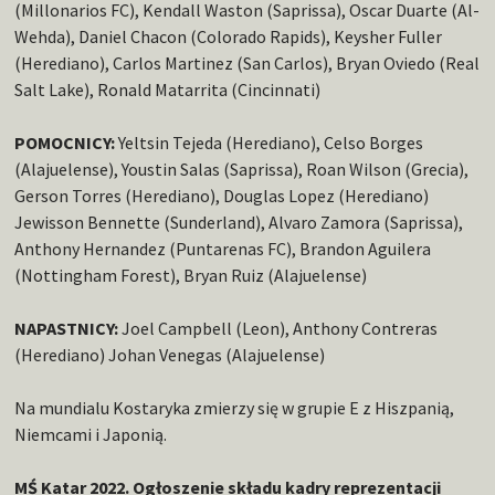
(Millonarios FC), Kendall Waston (Saprissa), Oscar Duarte (Al-
Wehda), Daniel Chacon (Colorado Rapids), Keysher Fuller
(Herediano), Carlos Martinez (San Carlos), Bryan Oviedo (Real
Salt Lake), Ronald Matarrita (Cincinnati)
POMOCNICY:
Yeltsin Tejeda (Herediano), Celso Borges
(Alajuelense), Youstin Salas (Saprissa), Roan Wilson (Grecia),
Gerson Torres (Herediano), Douglas Lopez (Herediano)
Jewisson Bennette (Sunderland), Alvaro Zamora (Saprissa),
Anthony Hernandez (Puntarenas FC), Brandon Aguilera
(Nottingham Forest), Bryan Ruiz (Alajuelense)
NAPASTNICY:
Joel Campbell (Leon), Anthony Contreras
(Herediano) Johan Venegas (Alajuelense)
Na mundialu Kostaryka zmierzy się w grupie E z Hiszpanią,
Niemcami i Japonią.
MŚ Katar 2022. Ogłoszenie składu kadry reprezentacji