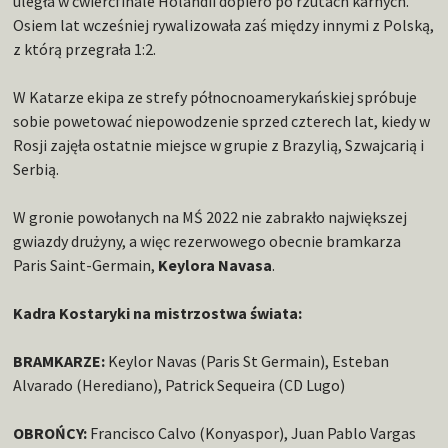
uległa w ćwierćfinale Holandii dopiero po rzutach karnych.
Osiem lat wcześniej rywalizowała zaś między innymi z Polską,
z którą przegrała 1:2.
W Katarze ekipa ze strefy północnoamerykańskiej spróbuje
sobie powetować niepowodzenie sprzed czterech lat, kiedy w
Rosji zajęła ostatnie miejsce w grupie z Brazylią, Szwajcarią i
Serbią.
W gronie powołanych na MŚ 2022 nie zabrakło największej
gwiazdy drużyny, a więc rezerwowego obecnie bramkarza
Paris Saint-Germain,
Keylora Navasa
.
Kadra Kostaryki na mistrzostwa świata:
BRAMKARZE:
Keylor Navas (Paris St Germain), Esteban
Alvarado (Herediano), Patrick Sequeira (CD Lugo)
OBROŃCY:
Francisco Calvo (Konyaspor), Juan Pablo Vargas