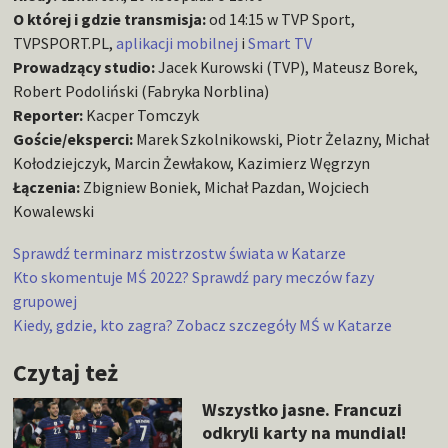
O której i gdzie transmisja:
od 14:15 w TVP Sport,
TVPSPORT.PL,
aplikacji mobilnej
i
Smart TV
Prowadzący studio:
Jacek Kurowski (TVP), Mateusz Borek,
Robert Podoliński (Fabryka Norblina)
Reporter:
Kacper Tomczyk
Goście/eksperci:
Marek Szkolnikowski, Piotr Żelazny, Michał
Kołodziejczyk, Marcin Żewłakow, Kazimierz Węgrzyn
Łączenia:
Zbigniew Boniek, Michał Pazdan, Wojciech
Kowalewski
Sprawdź terminarz mistrzostw świata w Katarze
Kto skomentuje MŚ 2022? Sprawdź pary meczów fazy
grupowej
Kiedy, gdzie, kto zagra? Zobacz szczegóły MŚ w Katarze
Czytaj też
Wszystko jasne. Francuzi
odkryli karty na mundial!