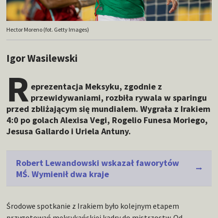
Hector Moreno (fot. Getty Images)
Igor Wasilewski
R
eprezentacja Meksyku, zgodnie z
przewidywaniami, rozbiła rywala w sparingu
przed zbliżającym się mundialem. Wygrała z Irakiem
4:0 po golach Alexisa Vegi, Rogelio Funesa Moriego,
Jesusa Gallardo i Uriela Antuny.
Robert Lewandowski wskazał faworytów
MŚ. Wymienił dwa kraje
Środowe spotkanie z Irakiem było kolejnym etapem
przygotowań meksykańskiej kadry do mistrzostw. Od