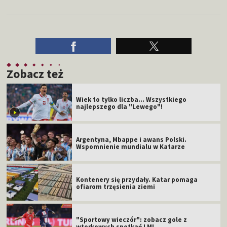
Zobacz też
Wiek to tylko liczba... Wszystkiego
najlepszego dla "Lewego"!
Argentyna, Mbappe i awans Polski.
Wspomnienie mundialu w Katarze
Kontenery się przydały. Katar pomaga
ofiarom trzęsienia ziemi
"Sportowy wieczór": zobacz gole z
wtorkowych spotkań LM!