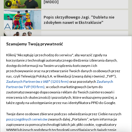
[WIDEO]
Popis skrzydłowego Jagi. "Dubletu nie
zdobyłem nawet w Ekstraklasie"
Zagrali potencjalni rywale Polaków. Jest
jedna niespodzianka
Szanujemy Twoją prywatność
Kliknij "Akceptuję i przechodzę do serwisu", aby wyrazić zgody na
Polskie kluby w europejskich pucharach.
korzystanie z technologii automatycznego śledzenia i zbierania danych,
Sprawdź terminarz!
dostęp do informacji na Twoim urządzeniu końcowym i ich
przechowywanie oraz na przetwarzanie Twoich danych osobowych przez
nas, czyli Telewizję Polską S.A. w likwidacji (zwaną dalej również „TVP”),
Zaufanych Partnerów z IAB* (1201 firm)
oraz pozostałych
Zaufanych
Partnerów TVP (93 firm)
, w celach marketingowych (w tym do
zautomatyzowanego dopasowania reklam do Twoich zainteresowań i
TVP
mierzenia ich skuteczności) i pozostałych, które wskazujemy poniżej, a
także zgody na udostępnianie przez nas identyfikatora PPID do Google.
Abonament TVP
Regulamin TVP
Polityka prywatności
Sklep TVP
Twoje dane osobowe zbierane podczas odwiedzania przez Ciebie naszych
poszczególnych serwisów
zwanych dalej „Portalem”, w tym informacje
Biuro Reklamy
Moje zgody
zapisywane za pomocą technologii takich jak: pliki cookie, sygnalizatory
WWW lub innych podobnych technologii umożliwiających świadczenie