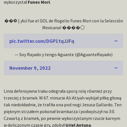
wykorzystał
Funes Mori
.
��⚽️ | ¡Así fue el GOL de Rogelio Funes Mori con la Selección
Mexicana! ��️��⚪️
pic.twitter.com/DGP1tqJJFq
— Soy Rayado y tengo Aguante (@AguanteRayado)
November 9, 2022
Linia defensywna Iraku odegrała sporą rolę również przy
trzeciej z bramek. W 67. minucie Ali Atiyah wybijał piłkę głową
tak niedokładnie, że trafiła ona pod nogi Jesusa Gallardo. Ten
pięknym strzałem pokonał bramkarza i podwyższył na 3:0.
Czwartą z bramek, po pewnie wykorzystanym rzucie karnym
w doliczonym czasie gry, zdobył
Uriel Antuna
.