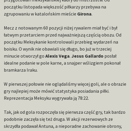
początku listopada większość piłkarzy przebywa na
zgrupowaniu w katalońskim mieście
Girona
.
Mecz z notowanym 60 pozycji niżej rywalem miał być i był
łatwym przetarciem przed najważniejszą częścią obozu. Od
początku Meksykanie kontrolowali przebieg wydarzeń na
boisku. O wynik nie obawiali się długo, bo już w trzeciej
minucie otworzył go
Alexis Vega
.
Jesus Gallardo
posłał
idealne podanie w pole karne, a snajper wślizgiem pokonał
bramkarza Iraku.
W pierwszej połowie nie oglądaliśmy więcej goli, ale o obrazie
gry najlepiej może mówić statystyka posiadania piłki.
Reprezentacja Meksyku wygrywała ją 78:22.
Tak, jak od gola rozpoczęła się pierwsza część gry, tak bardzo
podobnie zaczęła się też druga. W akcji rezerwowych ze
skrzydła podawał Antuna, a nieporadne zachowanie obrony,