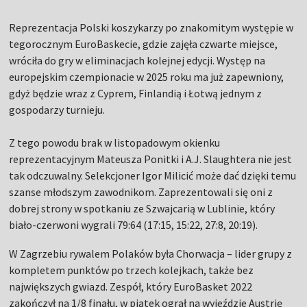
Reprezentacja Polski koszykarzy po znakomitym występie w
tegorocznym EuroBaskecie, gdzie zajęła czwarte miejsce,
wróciła do gry w eliminacjach kolejnej edycji. Występ na
europejskim czempionacie w 2025 roku ma już zapewniony,
gdyż będzie wraz z Cyprem, Finlandią i Łotwą jednym z
gospodarzy turnieju.
Z tego powodu brak w listopadowym okienku
reprezentacyjnym Mateusza Ponitki i A.J. Slaughtera nie jest
tak odczuwalny. Selekcjoner Igor Milicić może dać dzięki temu
szanse młodszym zawodnikom. Zaprezentowali się oni z
dobrej strony w spotkaniu ze Szwajcarią w Lublinie, który
biało-czerwoni wygrali 79:64 (17:15, 15:22, 27:8, 20:19).
W Zagrzebiu rywalem Polaków była Chorwacja – lider grupy z
kompletem punktów po trzech kolejkach, także bez
największych gwiazd. Zespół, który EuroBasket 2022
zakończył na 1/8 finału, w piątek ograł na wyjeździe Austrię