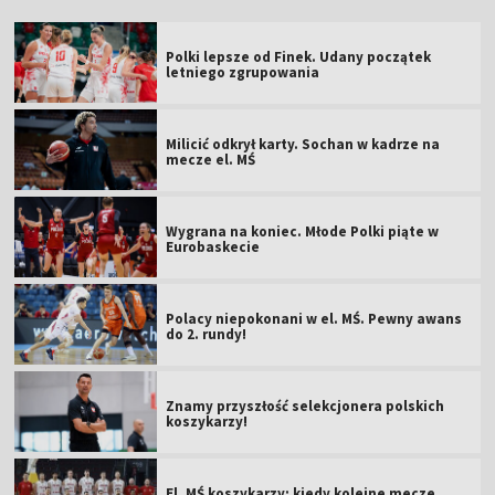
Polki lepsze od Finek. Udany początek
letniego zgrupowania
Milicić odkrył karty. Sochan w kadrze na
mecze el. MŚ
Wygrana na koniec. Młode Polki piąte w
Eurobaskecie
Polacy niepokonani w el. MŚ. Pewny awans
do 2. rundy!
Znamy przyszłość selekcjonera polskich
koszykarzy!
El. MŚ koszykarzy: kiedy kolejne mecze