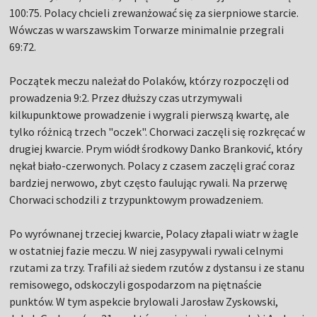
100:75. Polacy chcieli zrewanżować się za sierpniowe starcie.
Wówczas w warszawskim Torwarze minimalnie przegrali
69:72.
Początek meczu należał do Polaków, którzy rozpoczęli od
prowadzenia 9:2. Przez dłuższy czas utrzymywali
kilkupunktowe prowadzenie i wygrali pierwszą kwartę, ale
tylko różnicą trzech "oczek". Chorwaci zaczęli się rozkręcać w
drugiej kwarcie. Prym wiódł środkowy Danko Branković, który
nękał biało-czerwonych. Polacy z czasem zaczęli grać coraz
bardziej nerwowo, zbyt często faulując rywali. Na przerwę
Chorwaci schodzili z trzypunktowym prowadzeniem.
Po wyrównanej trzeciej kwarcie, Polacy złapali wiatr w żagle
w ostatniej fazie meczu. W niej zasypywali rywali celnymi
rzutami za trzy. Trafili aż siedem rzutów z dystansu i ze stanu
remisowego, odskoczyli gospodarzom na piętnaście
punktów. W tym aspekcie brylowali Jarosław Zyskowski,