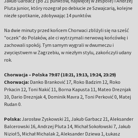
Jakub Garbacz (po 21 punktów, najwięcej w zespole) i Andrzej
Pluta junior, który rozegrał po debiucie ze Szwajcarią, kolejne
niezłe spotkanie, zdobywając 14 punktów.
Na dwie minuty przed końcem Chorwaci zbliżyli się na sześć
"oczek" do Polaków, ale ci wytrzymali nerwową końcówkę i
zachowali spokój. Tym samym wygrali w dwumeczu i
zwycięstwem w Zagrzebiu, w niezłym stylu, zakończyli udany
rok.
Chorwacja – Polska 79:87 (18:21, 19:13, 19:24, 23:29)
Chorwacja:
Danko Branković 17, Roko Badzim 12, Roko
Prkacin 12, Toni Nakić 11, Borna Kapusta 11, Mateo Dreznjak
10, Dario Dreznjak 4, Dominik Mavra 2, Toni Perković 0, Matej
Rudan 0.
Polska:
Jarosław Zyskowski 21, Jakub Garbacz 21, Aleksander
Balcerowski 16, Andrzej Pluta 14, Michał Sokołowski 7, Jakub
Nizioł 5, Michał Michalak 2, Aleksander Dziewa 1, Łukasz