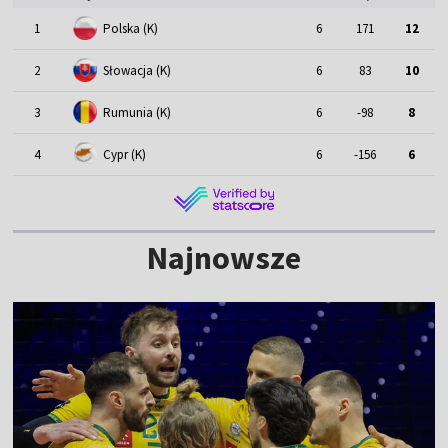
1
Polska (K)
6
171
12
2
Słowacja (K)
6
83
10
3
Rumunia (K)
6
-98
8
4
Cypr (K)
6
-156
6
Najnowsze