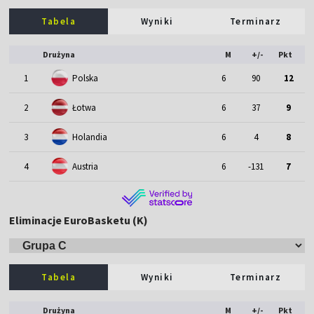
Tabela
Wyniki
Terminarz
Drużyna
M
+/-
Pkt
1
Polska
6
90
12
2
Łotwa
6
37
9
3
Holandia
6
4
8
4
Austria
6
-131
7
Eliminacje EuroBasketu (K)
Tabela
Wyniki
Terminarz
Drużyna
M
+/-
Pkt