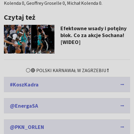
Kolenda 0, Geoffrey Groselle 0, Michał Kolenda 0.
Czytaj też
Efektowne wsady i potężny
blok. Co za akcje Sochana!
[WIDEO]
⚪️🔴 POLSKI KARNAWAŁ W ZAGRZEBIU ❗️
#KoszKadra
@EnergaSA
@PKN_ORLEN