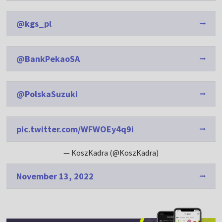
@kgs_pl
@BankPekaoSA
@PolskaSuzuki
pic.twitter.com/WFWOEy4q9i
— KoszKadra (@KoszKadra)
November 13, 2022