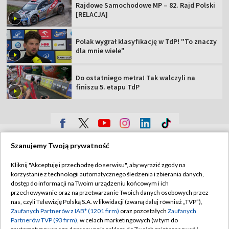
Rajdowe Samochodowe MP – 82. Rajd Polski
[RELACJA]
Polak wygrał klasyfikację w TdP! "To znaczy
dla mnie wiele"
Do ostatniego metra! Tak walczyli na
finiszu 5. etapu TdP
TVP
Szanujemy Twoją prywatność
Abonament TVP
Regulamin TVP
Kliknij "Akceptuję i przechodzę do serwisu", aby wyrazić zgody na
Polityka prywatności
Sklep TVP
korzystanie z technologii automatycznego śledzenia i zbierania danych,
dostęp do informacji na Twoim urządzeniu końcowym i ich
Biuro Reklamy
Moje zgody
przechowywanie oraz na przetwarzanie Twoich danych osobowych przez
nas, czyli Telewizję Polską S.A. w likwidacji (zwaną dalej również „TVP”),
Oferta Handlowa
Biuro reklamy
Zaufanych Partnerów z IAB* (1201 firm)
oraz pozostałych
Zaufanych
Partnerów TVP (93 firm)
, w celach marketingowych (w tym do
Telegazeta ogłoszenia
Kontakt