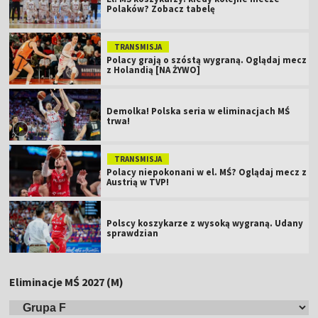
Polaków? Zobacz tabelę
TRANSMISJA
Polacy grają o szóstą wygraną. Oglądaj mecz
z Holandią [NA ŻYWO]
Demolka! Polska seria w eliminacjach MŚ
trwa!
TRANSMISJA
Polacy niepokonani w el. MŚ? Oglądaj mecz z
Austrią w TVP!
Polscy koszykarze z wysoką wygraną. Udany
sprawdzian
Eliminacje MŚ 2027 (M)