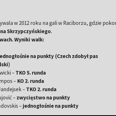
ywala w 2012 roku na gali w Raciborzu, gdzie poko
ana Skrzypczyńskiego
.
wach. Wyniki walk:
jednogłośnie na punkty (Czech zdobył pas
ski)
icki –
TKO 5. runda
ampos –
KO 2. runda
Jandejsek –
TKO 2. runda
jović –
zwycięstwo na punkty
ndovskis –
jednogłośnie na punkty