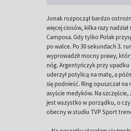
Jonak rozpoczął bardzo ostrożn
więcej ciosów, kilka razy nadział
Camposa. Gdy tylko Polak przyspi
po walce. Po 30 sekundach 3. r
wyprowadził mocny prawy, który
nóg. Argentyńczyk przy upadku 
uderzył potylicą na matę, a późni
się podnieść. Ring opuszczał na 
asyście medyków. Na szczęście,
jest wszystko w porządku, o c
obecny w studiu TVP Sport tre
–
Na początku starałem się troch