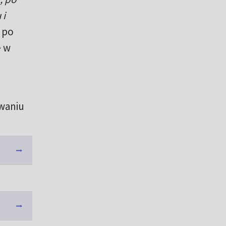
 i
ę po
e w
owaniu