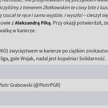
czyliśmy z trenerem Złotkowskim te ciosy bite z luzu
 rzucał te ręce i samo wyjdzie. I wyszło!
– cieszył si
mowie z
Aleksandrą Piką
. Przy okazji potwierdził, ż
walkę w karierze.
2 KO) zwycięstwem w karierze po ciężkim znokaut
liga, gale Wojak, nadal jest kopalnia i Solidarność.
Piotr Grabowski (@PiotrPGR)