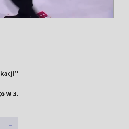
kacji"
s
o w 3.