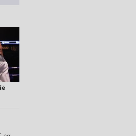
ie
, po