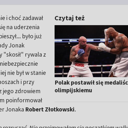
Czytaj też
ie i choć zadawał
 się na uderzenia
eszył... było już
undy Jonak
 "skosił" rywala z
niebezpiecznie
ej nie był w stanie
noszach i przy
Polak postawił się medaliśc
olimpijskiemu
 z jego zdrowiem
zym poinformował
ner Jonaka
Robert Złotkowski
.
ę rozruszać. Nie przejmowałem się początkiem walki