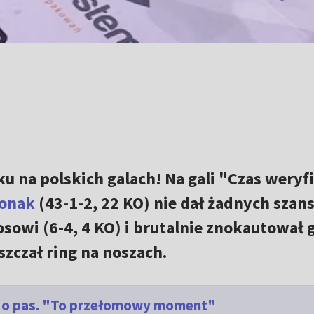
u na polskich galach! Na gali "Czas weryfi
onak
(43-1-2, 22 KO) nie dał żadnych szan
wi (6-4, 4 KO) i brutalnie znokautował g
zczał ring na noszach.
ki o pas. "To przełomowy moment"