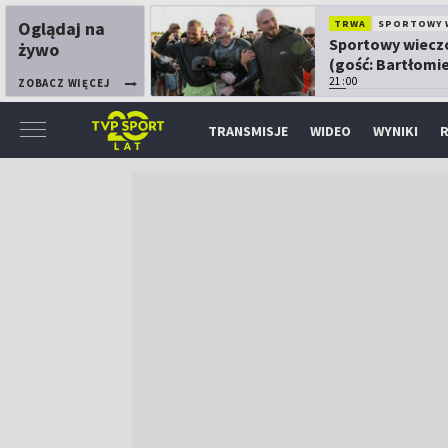
Oglądaj na
TRWA
SPORTOWY 
Sportowy wiecz
żywo
(gość: Bartłomie
Kubkowski)
21:00
ZOBACZ WIĘCEJ
TRANSMISJE
WIDEO
WYNIKI
R