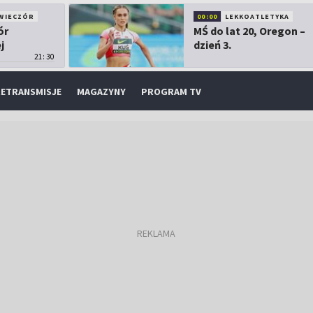
WIECZÓR
00:00
LEKKOATLETYKA
ór
MŚ do lat 20, Oregon –
j
dzień 3.
21:30
ETRANSMISJE
MAGAZYNY
PROGRAM TV