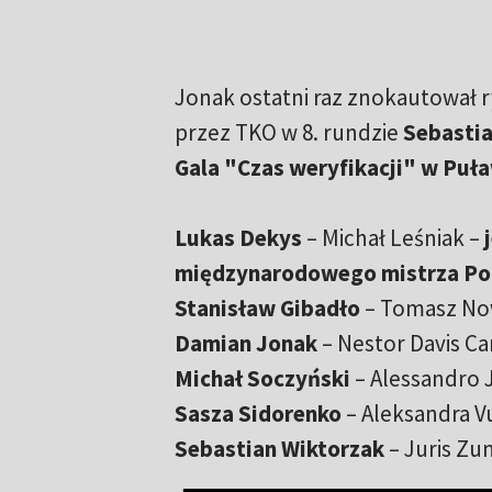
Jonak ostatni raz znokautował r
przez TKO w 8. rundzie
Sebasti
Gala "Czas weryfikacji" w Puła
Lukas Dekys
– Michał Leśniak –
międzynarodowego mistrza Pol
Stanisław Gibadło
– Tomasz Now
Damian Jonak
– Nestor Davis C
Michał Soczyński
– Alessandro 
Sasza Sidorenko
– Aleksandra Vu
Sebastian Wiktorzak
– Juris Zu