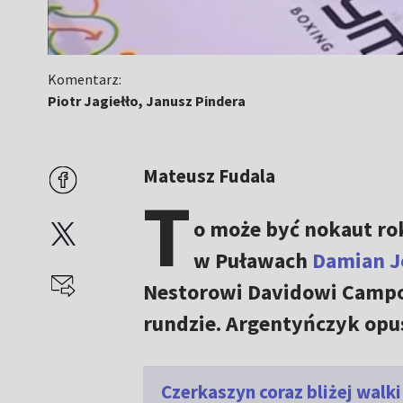
Komentarz:
Piotr Jagiełło, Janusz Pindera
Mateusz Fudala
T
o może być nokaut rok
w Puławach
Damian J
Nestorowi Davidowi Camposo
rundzie. Argentyńczyk opus
Czerkaszyn coraz bliżej wal