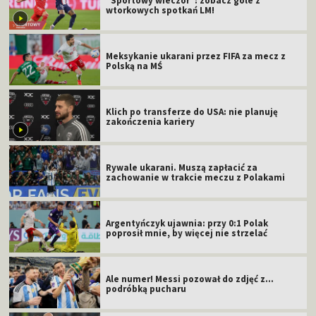
"Sportowy wieczór": zobacz gole z
wtorkowych spotkań LM!
Meksykanie ukarani przez FIFA za mecz z
Polską na MŚ
Klich po transferze do USA: nie planuję
zakończenia kariery
Rywale ukarani. Muszą zapłacić za
zachowanie w trakcie meczu z Polakami
Argentyńczyk ujawnia: przy 0:1 Polak
poprosił mnie, by więcej nie strzelać
Ale numer! Messi pozował do zdjęć z...
podróbką pucharu