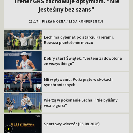
Trener GKS zachowuje optymizm. "Nie
jesteśmy bez szans"
21:17
|
PIŁKA NOŻNA
/
LIGA KONFERENCJI
Lech ma dylemat po starciu Farerami.
Roważa przełożenie meczu
Dobry start Świątek. "Jestem zadowolona
ze wszystkiego"
ME w pływaniu. Polki piąte w skokach
synchronicznych
Wierzą w pokonanie Lecha. "Nie byliśmy
wcale gorsi"
Sportowy wieczór (06.08.2026)