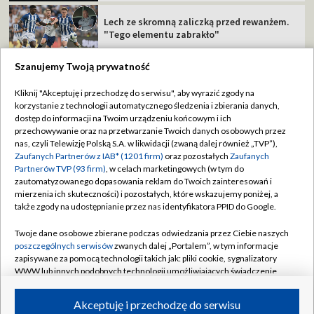
Lech ze skromną zaliczką przed rewanżem.
"Tego elementu zabrakło"
Szanujemy Twoją prywatność
Kliknij "Akceptuję i przechodzę do serwisu", aby wyrazić zgody na
korzystanie z technologii automatycznego śledzenia i zbierania danych,
TVP
dostęp do informacji na Twoim urządzeniu końcowym i ich
Abonament TVP
Regulamin TVP
przechowywanie oraz na przetwarzanie Twoich danych osobowych przez
nas, czyli Telewizję Polską S.A. w likwidacji (zwaną dalej również „TVP”),
Polityka prywatności
Sklep TVP
Zaufanych Partnerów z IAB* (1201 firm)
oraz pozostałych
Zaufanych
Partnerów TVP (93 firm)
, w celach marketingowych (w tym do
Biuro Reklamy
Moje zgody
zautomatyzowanego dopasowania reklam do Twoich zainteresowań i
mierzenia ich skuteczności) i pozostałych, które wskazujemy poniżej, a
Oferta Handlowa
Biuro reklamy
także zgody na udostępnianie przez nas identyfikatora PPID do Google.
Telegazeta ogłoszenia
Kontakt
Twoje dane osobowe zbierane podczas odwiedzania przez Ciebie naszych
Emisja w TVP
poszczególnych serwisów
zwanych dalej „Portalem”, w tym informacje
zapisywane za pomocą technologii takich jak: pliki cookie, sygnalizatory
Kanały
Rada Programowa
WWW lub innych podobnych technologii umożliwiających świadczenie
dopasowanych i bezpiecznych usług, personalizację treści oraz reklam,
Ogłoszenia przetargowe
udostępnianie funkcji mediów społecznościowych oraz analizowanie
©2026 Telewizja Polska Spółka Akcyjna w likwidacji
Akceptuję i przechodzę do serwisu
ruchu w Internecie.
Akademia Telewizyjna