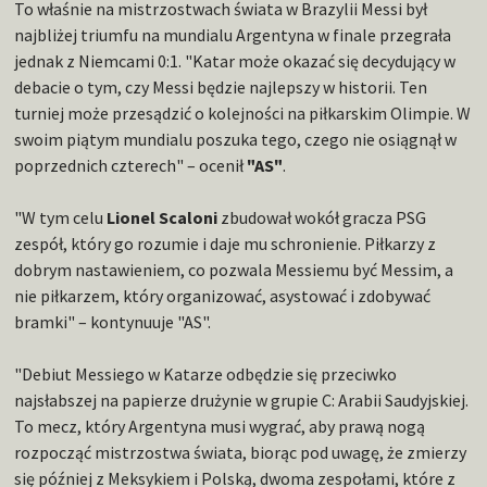
To właśnie na mistrzostwach świata w Brazylii Messi był
najbliżej triumfu na mundialu Argentyna w finale przegrała
jednak z Niemcami 0:1. "Katar może okazać się decydujący w
debacie o tym, czy Messi będzie najlepszy w historii. Ten
turniej może przesądzić o kolejności na piłkarskim Olimpie. W
swoim piątym mundialu poszuka tego, czego nie osiągnął w
poprzednich czterech" – ocenił
"AS"
.
"W tym celu
Lionel Scaloni
zbudował wokół gracza PSG
zespół, który go rozumie i daje mu schronienie. Piłkarzy z
dobrym nastawieniem, co pozwala Messiemu być Messim, a
nie piłkarzem, który organizować, asystować i zdobywać
bramki" – kontynuuje "AS".
"Debiut Messiego w Katarze odbędzie się przeciwko
najsłabszej na papierze drużynie w grupie C: Arabii Saudyjskiej.
To mecz, który Argentyna musi wygrać, aby prawą nogą
rozpocząć mistrzostwa świata, biorąc pod uwagę, że zmierzy
się później z Meksykiem i Polską, dwoma zespołami, które z