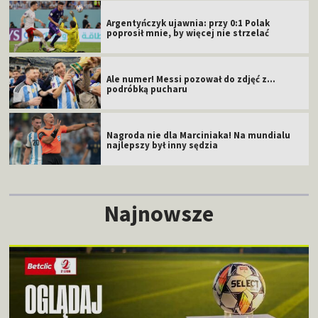
Argentyńczyk ujawnia: przy 0:1 Polak
poprosił mnie, by więcej nie strzelać
Ale numer! Messi pozował do zdjęć z...
podróbką pucharu
Nagroda nie dla Marciniaka! Na mundialu
najlepszy był inny sędzia
Najnowsze