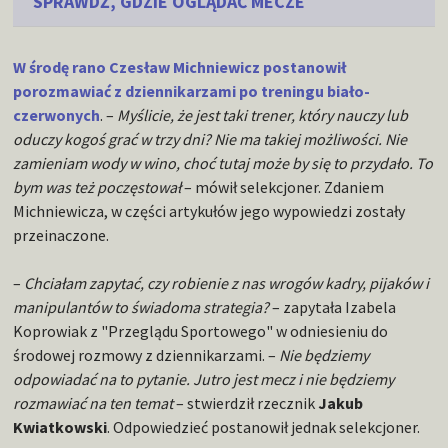
SPRAWDŹ, GDZIE OGLĄDAĆ MECZE
W środę rano Czesław Michniewicz postanowił
porozmawiać z dziennikarzami po treningu biało-
czerwonych
. –
Myślicie, że jest taki trener, który nauczy lub
oduczy kogoś grać w trzy dni? Nie ma takiej możliwości. Nie
zamieniam wody w wino, choć tutaj może by się to przydało. To
bym was też poczęstował
– mówił selekcjoner. Zdaniem
Michniewicza, w części artykułów jego wypowiedzi zostały
przeinaczone.
–
Chciałam zapytać, czy robienie z nas wrogów kadry, pijaków i
manipulantów to świadoma strategia?
– zapytała Izabela
Koprowiak z "Przeglądu Sportowego" w odniesieniu do
środowej rozmowy z dziennikarzami. –
Nie będziemy
odpowiadać na to pytanie. Jutro jest mecz i nie będziemy
rozmawiać na ten temat
– stwierdził rzecznik
Jakub
Kwiatkowski
. Odpowiedzieć postanowił jednak selekcjoner.