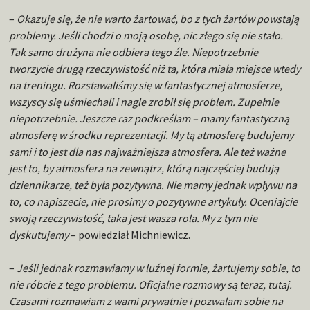
–
Okazuje się, że nie warto żartować, bo z tych żartów powstają
problemy. Jeśli chodzi o moją osobę, nic złego się nie stało.
Tak samo drużyna nie odbiera tego źle. Niepotrzebnie
tworzycie drugą rzeczywistość niż ta, która miała miejsce wtedy
na treningu. Rozstawaliśmy się w fantastycznej atmosferze,
wszyscy się uśmiechali i nagle zrobił się problem. Zupełnie
niepotrzebnie. Jeszcze raz podkreślam – mamy fantastyczną
atmosferę w środku reprezentacji. My tą atmosferę budujemy
sami i to jest dla nas najważniejsza atmosfera. Ale też ważne
jest to, by atmosfera na zewnątrz, którą najczęściej budują
dziennikarze, też była pozytywna. Nie mamy jednak wpływu na
to, co napiszecie, nie prosimy o pozytywne artykuły. Oceniajcie
swoją rzeczywistość, taka jest wasza rola. My z tym nie
dyskutujemy
– powiedział Michniewicz.
–
Jeśli jednak rozmawiamy w luźnej formie, żartujemy sobie, to
nie róbcie z tego problemu. Oficjalne rozmowy są teraz, tutaj.
Czasami rozmawiam z wami prywatnie i pozwalam sobie na