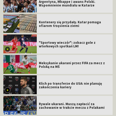
Argentyna, Mbappe i awans Polski.
Wspomnienie mundialu w Katarze
Kontenery się przydały. Katar pomaga
ofiarom trzęsienia ziemi
"Sportowy wieczór": zobacz gole z
wtorkowych spotkań LM!
Meksykanie ukarani przez FIFA za mecz z
Polską na MŚ
Klich po transferze do USA: nie planuję
zakończenia kariery
Rywale ukarani. Muszą zapłacić za
zachowanie w trakcie meczu z Polakami