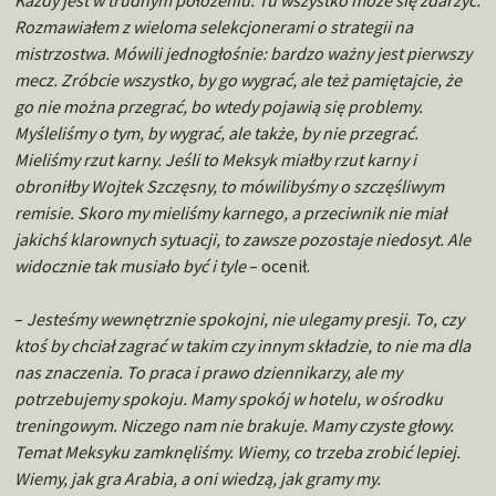
Każdy jest w trudnym położeniu. Tu wszystko może się zdarzyć.
Rozmawiałem z wieloma selekcjonerami o strategii na
mistrzostwa. Mówili jednogłośnie: bardzo ważny jest pierwszy
mecz. Zróbcie wszystko, by go wygrać, ale też pamiętajcie, że
go nie można przegrać, bo wtedy pojawią się problemy.
Myśleliśmy o tym, by wygrać, ale także, by nie przegrać.
Mieliśmy rzut karny. Jeśli to Meksyk miałby rzut karny i
obroniłby Wojtek Szczęsny, to mówilibyśmy o szczęśliwym
remisie. Skoro my mieliśmy karnego, a przeciwnik nie miał
jakichś klarownych sytuacji, to zawsze pozostaje niedosyt. Ale
widocznie tak musiało być i tyle
– ocenił.
–
Jesteśmy wewnętrznie spokojni, nie ulegamy presji. To, czy
ktoś by chciał zagrać w takim czy innym składzie, to nie ma dla
nas znaczenia. To praca i prawo dziennikarzy, ale my
potrzebujemy spokoju. Mamy spokój w hotelu, w ośrodku
treningowym. Niczego nam nie brakuje. Mamy czyste głowy.
Temat Meksyku zamknęliśmy. Wiemy, co trzeba zrobić lepiej.
Wiemy, jak gra Arabia, a oni wiedzą, jak gramy my.