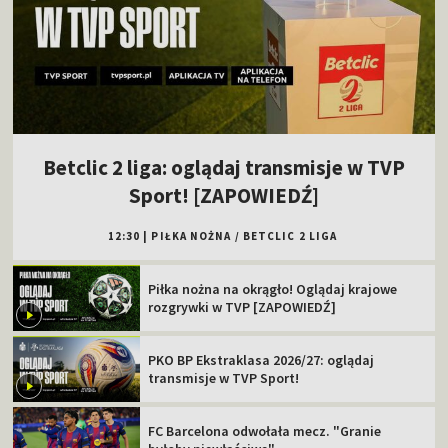
Betclic 2 liga: oglądaj transmisje w TVP
Sport! [ZAPOWIEDŹ]
12:30
|
PIŁKA NOŻNA
/
BETCLIC 2 LIGA
Piłka nożna na okrągło! Oglądaj krajowe
rozgrywki w TVP [ZAPOWIEDŹ]
PKO BP Ekstraklasa 2026/27: oglądaj
transmisje w TVP Sport!
FC Barcelona odwołała mecz. "Granie