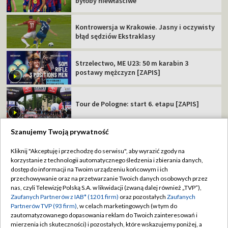
byłoby niewłaściwe"
Kontrowersja w Krakowie. Jasny i oczywisty
błąd sędziów Ekstraklasy
Strzelectwo, ME U23: 50 m karabin 3
postawy mężczyzn [ZAPIS]
Tour de Pologne: start 6. etapu [ZAPIS]
Szanujemy Twoją prywatność
Kliknij "Akceptuję i przechodzę do serwisu", aby wyrazić zgody na
korzystanie z technologii automatycznego śledzenia i zbierania danych,
TVP
dostęp do informacji na Twoim urządzeniu końcowym i ich
Abonament TVP
Regulamin TVP
przechowywanie oraz na przetwarzanie Twoich danych osobowych przez
nas, czyli Telewizję Polską S.A. w likwidacji (zwaną dalej również „TVP”),
Polityka prywatności
Sklep TVP
Zaufanych Partnerów z IAB* (1201 firm)
oraz pozostałych
Zaufanych
Partnerów TVP (93 firm)
, w celach marketingowych (w tym do
Biuro Reklamy
Moje zgody
zautomatyzowanego dopasowania reklam do Twoich zainteresowań i
mierzenia ich skuteczności) i pozostałych, które wskazujemy poniżej, a
Oferta Handlowa
Biuro reklamy