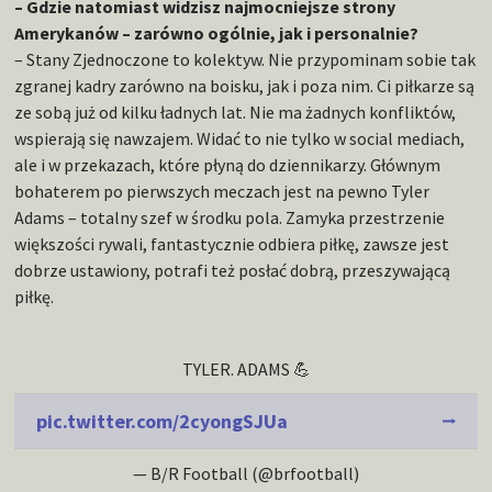
– Gdzie natomiast widzisz najmocniejsze strony
Amerykanów – zarówno ogólnie, jak i personalnie?
– Stany Zjednoczone to kolektyw. Nie przypominam sobie tak
zgranej kadry zarówno na boisku, jak i poza nim. Ci piłkarze są
ze sobą już od kilku ładnych lat. Nie ma żadnych konfliktów,
wspierają się nawzajem. Widać to nie tylko w social mediach,
ale i w przekazach, które płyną do dziennikarzy. Głównym
bohaterem po pierwszych meczach jest na pewno Tyler
Adams – totalny szef w środku pola. Zamyka przestrzenie
większości rywali, fantastycznie odbiera piłkę, zawsze jest
dobrze ustawiony, potrafi też posłać dobrą, przeszywającą
piłkę.
TYLER. ADAMS 💪
pic.twitter.com/2cyongSJUa
— B/R Football (@brfootball)