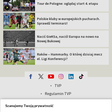
Tour de Pologne: oglądaj start 4. etapu
Polskie kluby w europejskich pucharach.
Sprawdź terminarz!
Naciś GieKSa, naciś! Europa na nowo na
Nowej Bukowej
Raków – Hammarby. O której dzisiaj mecz
el. Ligi Konferencji?
TVP
Abonament TVP
Regulamin TVP
Polityka prywatności
Sklep TVP
Szanujemy Twoją prywatność
Biuro Reklamy
Moje zgody