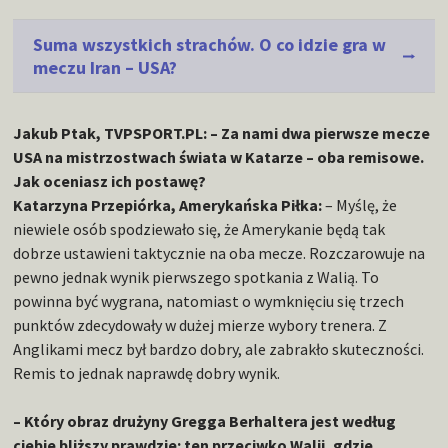
Suma wszystkich strachów. O co idzie gra w
meczu Iran – USA?
Jakub Ptak, TVPSPORT.PL: – Za nami dwa pierwsze mecze
USA na mistrzostwach świata w Katarze – oba remisowe.
Jak oceniasz ich postawę?
Katarzyna Przepiórka, Amerykańska Piłka:
– Myślę, że
niewiele osób spodziewało się, że Amerykanie będą tak
dobrze ustawieni taktycznie na oba mecze. Rozczarowuje na
pewno jednak wynik pierwszego spotkania z Walią. To
powinna być wygrana, natomiast o wymknięciu się trzech
punktów zdecydowały w dużej mierze wybory trenera. Z
Anglikami mecz był bardzo dobry, ale zabrakło skuteczności.
Remis to jednak naprawdę dobry wynik.
– Który obraz drużyny Gregga Berhaltera jest według
ciebie bliższy prawdzie: ten przeciwko Walii, gdzie