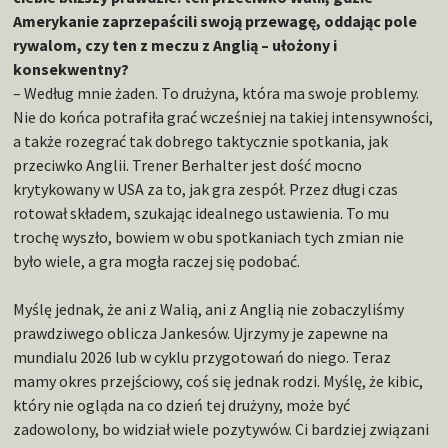
Amerykanie zaprzepaścili swoją przewagę, oddając pole
rywalom, czy ten z meczu z Anglią – ułożony i
konsekwentny?
– Według mnie żaden. To drużyna, która ma swoje problemy.
Nie do końca potrafiła grać wcześniej na takiej intensywności,
a także rozegrać tak dobrego taktycznie spotkania, jak
przeciwko Anglii. Trener Berhalter jest dość mocno
krytykowany w USA za to, jak gra zespół. Przez długi czas
rotował składem, szukając idealnego ustawienia. To mu
trochę wyszło, bowiem w obu spotkaniach tych zmian nie
było wiele, a gra mogła raczej się podobać.
Myślę jednak, że ani z Walią, ani z Anglią nie zobaczyliśmy
prawdziwego oblicza Jankesów. Ujrzymy je zapewne na
mundialu 2026 lub w cyklu przygotowań do niego. Teraz
mamy okres przejściowy, coś się jednak rodzi. Myślę, że kibic,
który nie ogląda na co dzień tej drużyny, może być
zadowolony, bo widział wiele pozytywów. Ci bardziej związani