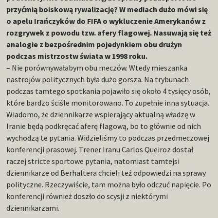
przyćmią boiskową rywalizację? W mediach dużo mówi się
o apelu Irańczyków do FIFA o wykluczenie Amerykanów z
rozgrywek z powodu tzw. afery flagowej. Nasuwają się też
analogie z bezpośrednim pojedynkiem obu drużyn
podczas mistrzostw świata w 1998 roku.
– Nie porównywałabym obu meczów. Wtedy mieszanka
nastrojów politycznych była dużo gorsza. Na trybunach
podczas tamtego spotkania pojawiło się około 4 tysięcy osób,
które bardzo ściśle monitorowano. To zupełnie inna sytuacja.
Wiadomo, że dziennikarze wspierający aktualną władzę w
Iranie będą podkręcać aferę flagową, bo to głównie od nich
wychodzą te pytania. Widzieliśmy to podczas przedmeczowej
konferencji prasowej. Trener Iranu Carlos Queiroz dostał
raczej stricte sportowe pytania, natomiast tamtejsi
dziennikarze od Berhaltera chcieli też odpowiedzi na sprawy
polityczne. Rzeczywiście, tam można było odczuć napięcie. Po
konferencji również doszło do scysji z niektórymi
dziennikarzami.