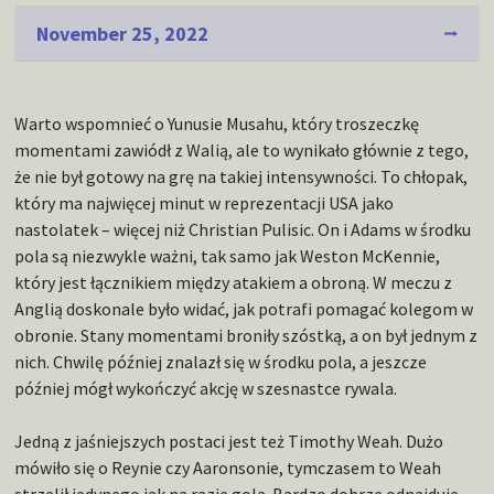
November 25, 2022
Warto wspomnieć o Yunusie Musahu, który troszeczkę
momentami zawiódł z Walią, ale to wynikało głównie z tego,
że nie był gotowy na grę na takiej intensywności. To chłopak,
który ma najwięcej minut w reprezentacji USA jako
nastolatek – więcej niż Christian Pulisic. On i Adams w środku
pola są niezwykle ważni, tak samo jak Weston McKennie,
który jest łącznikiem między atakiem a obroną. W meczu z
Anglią doskonale było widać, jak potrafi pomagać kolegom w
obronie. Stany momentami broniły szóstką, a on był jednym z
nich. Chwilę później znalazł się w środku pola, a jeszcze
później mógł wykończyć akcję w szesnastce rywala.
Jedną z jaśniejszych postaci jest też Timothy Weah. Dużo
mówiło się o Reynie czy Aaronsonie, tymczasem to Weah