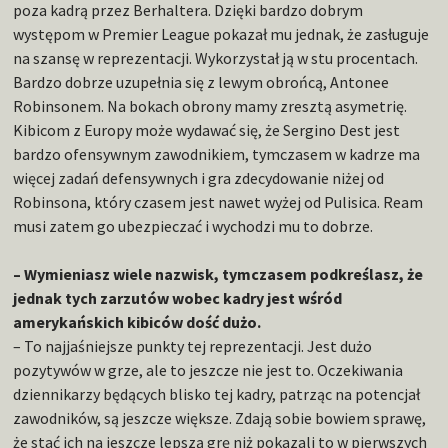
poza kadrą przez Berhaltera. Dzięki bardzo dobrym
występom w Premier League pokazał mu jednak, że zasługuje
na szansę w reprezentacji. Wykorzystał ją w stu procentach.
Bardzo dobrze uzupełnia się z lewym obrońcą, Antonee
Robinsonem. Na bokach obrony mamy zresztą asymetrię.
Kibicom z Europy może wydawać się, że Sergino Dest jest
bardzo ofensywnym zawodnikiem, tymczasem w kadrze ma
więcej zadań defensywnych i gra zdecydowanie niżej od
Robinsona, który czasem jest nawet wyżej od Pulisica. Ream
musi zatem go ubezpieczać i wychodzi mu to dobrze.
– Wymieniasz wiele nazwisk, tymczasem podkreślasz, że
jednak tych zarzutów wobec kadry jest wśród
amerykańskich kibiców dość dużo.
– To najjaśniejsze punkty tej reprezentacji. Jest dużo
pozytywów w grze, ale to jeszcze nie jest to. Oczekiwania
dziennikarzy będących blisko tej kadry, patrząc na potencjał
zawodników, są jeszcze większe. Zdają sobie bowiem sprawę,
że stać ich na jeszcze lepszą grę niż pokazali to w pierwszych