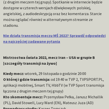
(z drugim meczem tej grupy). Spotkanie w internecie będzie
dostępne w czterech wersjach dźwiękowych: polskiej,
angielskiej, z audiodeskrypcją oraz bez komentarza. Starcie
można oglądać również w alternatywnym streamie ze
stadionu.
Nie działa transmisja meczu MŚ 2022? Sprawdź odpowiedzi
na najczęściej zadawane pytania
Mistrzostwa świata 2022, mecz Iran – USA w grupie B
[szczegóły transmisji na żywo]
Kiedy mecz:
wtorek, 29 listopada o godzinie 20:00
O której i gdzie transmisja:
od 19:40 w TVP 2, TVPSPORT.PL,
aplikacji mobilnej, Smart TV, HbbTV (w TVP Sport transmisja
łączona z drugim meczem tej grupy)
Kto skomentuje mecz:
Przemysław Pełka, Janusz Michallik
(PL), David Stowell, Lucy Ward (EN), Mateusz Juza (AD)
Prowadzący studio:
Kacper Tomczyk