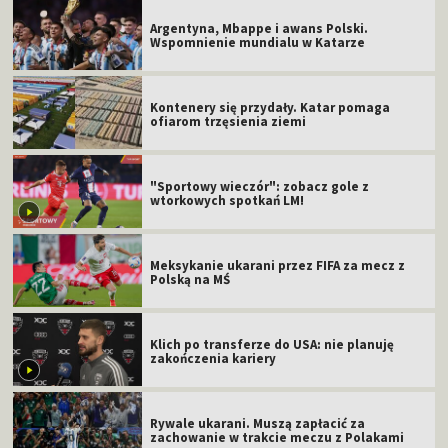
Argentyna, Mbappe i awans Polski.
Wspomnienie mundialu w Katarze
Kontenery się przydały. Katar pomaga
ofiarom trzęsienia ziemi
"Sportowy wieczór": zobacz gole z
wtorkowych spotkań LM!
Meksykanie ukarani przez FIFA za mecz z
Polską na MŚ
Klich po transferze do USA: nie planuję
zakończenia kariery
Rywale ukarani. Muszą zapłacić za
zachowanie w trakcie meczu z Polakami