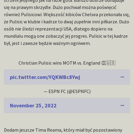
strzelił jedynego jak na razie gola. Bardzo dobrze odnajduje
się na prawym skrzydle. Dużo pochwał można poświęcić
również Pulisicowi. Większość kibiców Chelsea przekonała się,
że Pulisic w klubie i kadrze to dwaj zupełnie inni piłkarze. Dużo
osób nie śledzi reprezentacji USA, dlatego dopiero na
mundialu mogą one zobaczyć jej progres. Pulisic w tej kadrze
był, jest i zawsze będzie ważnym ogniwem.
Christian Pulisic wins MOTM vs. England 👏🇺🇸
pic.twitter.com/YQKWBc8Ywj
— ESPN FC (@ESPNFC)
November 25, 2022
Dodam jeszcze Tima Reama, który miał być pozostawiony