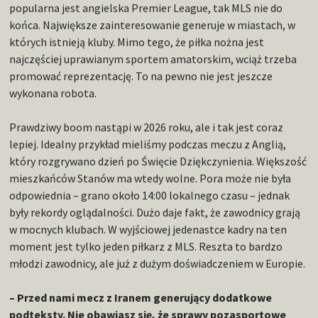
popularna jest angielska Premier League, tak MLS nie do
końca. Największe zainteresowanie generuje w miastach, w
których istnieją kluby. Mimo tego, że piłka nożna jest
najczęściej uprawianym sportem amatorskim, wciąż trzeba
promować reprezentację. To na pewno nie jest jeszcze
wykonana robota.
Prawdziwy boom nastąpi w 2026 roku, ale i tak jest coraz
lepiej. Idealny przykład mieliśmy podczas meczu z Anglią,
który rozgrywano dzień po Święcie Dziękczynienia. Większość
mieszkańców Stanów ma wtedy wolne. Pora może nie była
odpowiednia – grano około 14:00 lokalnego czasu – jednak
były rekordy oglądalności. Dużo daje fakt, że zawodnicy grają
w mocnych klubach. W wyjściowej jedenastce kadry na ten
moment jest tylko jeden piłkarz z MLS. Reszta to bardzo
młodzi zawodnicy, ale już z dużym doświadczeniem w Europie.
– Przed nami mecz z Iranem generujący dodatkowe
podteksty. Nie obawiasz się, że sprawy pozasportowe