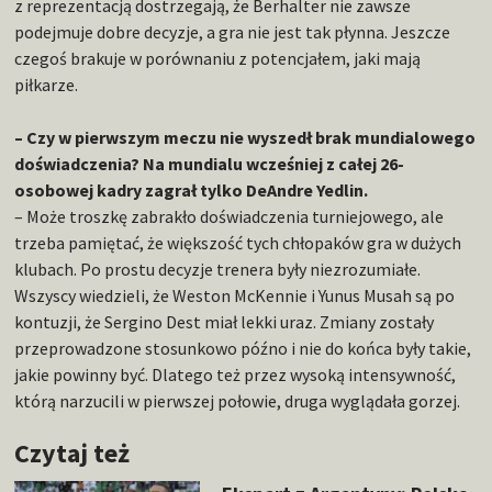
z reprezentacją dostrzegają, że Berhalter nie zawsze
podejmuje dobre decyzje, a gra nie jest tak płynna. Jeszcze
czegoś brakuje w porównaniu z potencjałem, jaki mają
piłkarze.
– Czy w pierwszym meczu nie wyszedł brak mundialowego
doświadczenia? Na mundialu wcześniej z całej 26-
osobowej kadry zagrał tylko DeAndre Yedlin.
– Może troszkę zabrakło doświadczenia turniejowego, ale
trzeba pamiętać, że większość tych chłopaków gra w dużych
klubach. Po prostu decyzje trenera były niezrozumiałe.
Wszyscy wiedzieli, że Weston McKennie i Yunus Musah są po
kontuzji, że Sergino Dest miał lekki uraz. Zmiany zostały
przeprowadzone stosunkowo późno i nie do końca były takie,
jakie powinny być. Dlatego też przez wysoką intensywność,
którą narzucili w pierwszej połowie, druga wyglądała gorzej.
Czytaj też