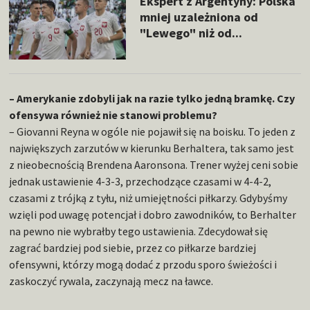
Ekspert z Argentyny: Polska
mniej uzależniona od
"Lewego" niż od...
– Amerykanie zdobyli jak na razie tylko jedną bramkę. Czy
ofensywa również nie stanowi problemu?
– Giovanni Reyna w ogóle nie pojawił się na boisku. To jeden z
największych zarzutów w kierunku Berhaltera, tak samo jest
z nieobecnością Brendena Aaronsona. Trener wyżej ceni sobie
jednak ustawienie 4-3-3, przechodzące czasami w 4-4-2,
czasami z trójką z tyłu, niż umiejętności piłkarzy. Gdybyśmy
wzięli pod uwagę potencjał i dobro zawodników, to Berhalter
na pewno nie wybrałby tego ustawienia. Zdecydował się
zagrać bardziej pod siebie, przez co piłkarze bardziej
ofensywni, którzy mogą dodać z przodu sporo świeżości i
zaskoczyć rywala, zaczynają mecz na ławce.