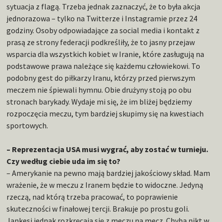
sytuacja z flagą. Trzeba jednak zaznaczyć, że to była akcja
jednorazowa – tylko na Twitterze i Instagramie przez 24
godziny. Osoby odpowiadające za social media i kontakt z
prasą ze strony federacji podkreśliły, że to jasny przejaw
wsparcia dla wszystkich kobiet w Iranie, które zasługują na
podstawowe prawa należące się każdemu człowiekowi. To
podobny gest do piłkarzy Iranu, którzy przed pierwszym
meczem nie śpiewali hymnu. Obie drużyny stoją po obu
stronach barykady. Wydaje mi się, że im bliżej będziemy
rozpoczęcia meczu, tym bardziej skupimy się na kwestiach
sportowych.
– Reprezentacja USA musi wygrać, aby zostać w turnieju.
Czy według ciebie uda im się to?
– Amerykanie na pewno mają bardziej jakościowy skład. Mam
wrażenie, że w meczu z Iranem będzie to widoczne. Jedyną
rzeczą, nad którą trzeba pracować, to poprawienie
skuteczności w finałowej tercji. Brakuje po prostu goli.
Jankesi jednak rozkręcają się z meczu na mecz. Chyba nikt w