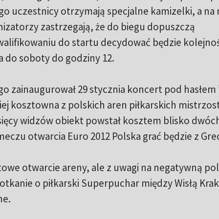
o uczestnicy otrzymają specjalne kamizelki, a na 
izatorzy zastrzegają, że do biegu dopuszczą
walifikowaniu do startu decydować będzie kolejno
ta do soboty do godziny 12.
o zainaugurował 29 stycznia koncert pod hasłem
ziej kosztowna z polskich aren piłkarskich mistrzos
sięcy widzów obiekt powstał kosztem blisko dwóc
meczu otwarcia Euro 2012 Polska grać będzie z Grec
we otwarcie areny, ale z uwagi na negatywną poli
otkanie o piłkarski Superpuchar między Wisłą Kra
ne.