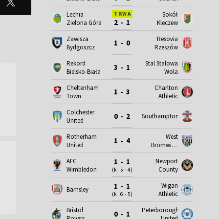
Lechia
Sokół
TRWA
2 - 1
Zielona Góra
Kleczew
Zawisza
Resovia
1 - 0
Bydgoszcz
Rzeszów
Rekord
Stal Stalowa
3 - 1
Bielsko-Biała
Wola
Cheltenham
Charlton
1 - 3
Town
Athletic
Colchester
0 - 2
Southampton
United
Rotherham
West
1 - 4
United
Bromwich
Albion
AFC
Newport
1 - 1
Wimbledon
County
(k. 5 - 4)
Wigan
1 - 1
Barnsley
Athletic
(k. 6 - 5)
Bristol
Peterborough
0 - 1
Rovers
United