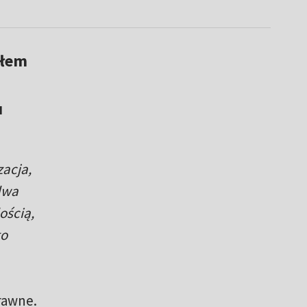
słem
u
zacja,
dwa
ością,
go
rawne.