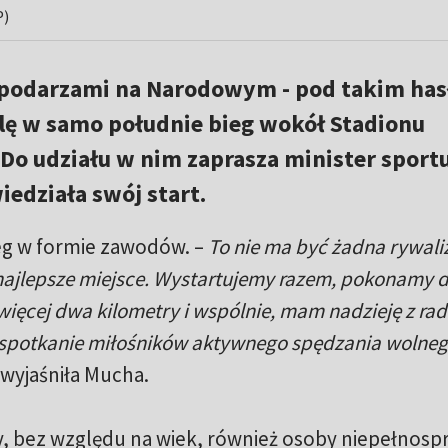
P)
podarzami na Narodowym - pod takim ha
elę w samo południe bieg wokół Stadionu
o udziału w nim zaprasza minister sport
edziała swój start.
ieg w formie zawodów. –
To nie ma być żadna rywali
 najlepsze miejsce. Wystartujemy razem, pokonamy 
więcej dwa kilometry i wspólnie, mam nadzieję z rad
spotkanie miłośników aktywnego spędzania wolne
wyjaśniła Mucha.
y, bez względu na wiek, również osoby niepełnosp