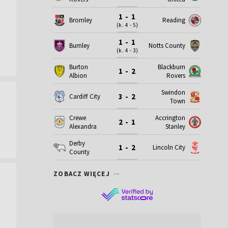
1 - 1
Bromley
Reading
(k. 4 - 5)
1 - 1
Burnley
Notts County
(k. 4 - 3)
Burton
Blackburn
1 - 2
Albion
Rovers
Swindon
3 - 2
Cardiff City
Town
Crewe
Accrington
2 - 1
Alexandra
Stanley
Derby
1 - 2
Lincoln City
County
ZOBACZ WIĘCEJ