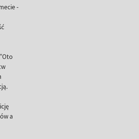
mecie -
ść
 ”Oto
tw
h
ją.
cję
ków a