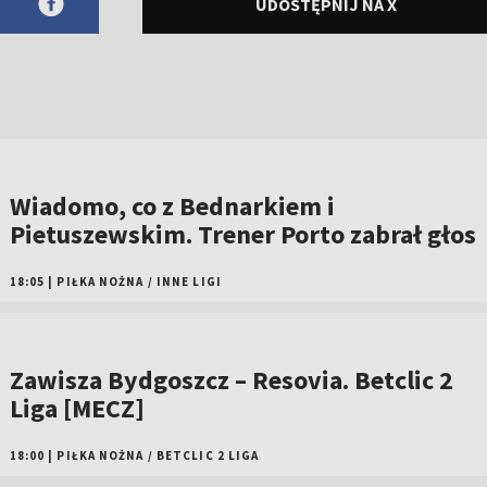
UDOSTĘPNIJ NA X
Wiadomo, co z Bednarkiem i
Pietuszewskim. Trener Porto zabrał głos
18:05
|
PIŁKA NOŻNA
/
INNE LIGI
Zawisza Bydgoszcz – Resovia. Betclic 2
Liga [MECZ]
18:00
|
PIŁKA NOŻNA
/
BETCLIC 2 LIGA