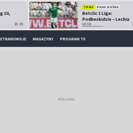
TRWA
PIŁKA NOŻNA
g 10,
Betclic 1 Liga:
Podbeskidzie – Lechia
21:25
Gdańsk
18:10
ETRANSMISJE
MAGAZYNY
PROGRAM TV