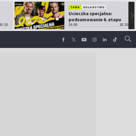
TRWA
KOLARSTWO
Ucieczka specjalna:
▶
podsumowanie 6. etapu
20:10
TdP
19:00
20:30