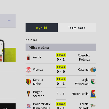
Wyniki
Terminarz
DZISIAJ
Piłka nożna
Rossoblu
TRWA
Ascoli
0 - 1
Potenza
TRWA
Vicenza
Catania
0 - 0
Korona
Legia
TRWA
0 - 1
Kielce
Warszawa
Pogoń
3 - 1
Motor Lublin
Szczecin
Podbeskidzie
Lechia
TRWA
0 - 1
Bielsko-Biała
Gdańsk