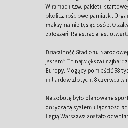
W ramach tzw. pakietu startoweg
okolicznościowe pamiątki. Organ
maksymalnie tysiąc osób. O zak
zgłoszeń. Rejestracja jest otwar
Działalność Stadionu Narodoweg
jestem”. To największa i najbard
Europy. Mogący pomieścić 58 ty
miliardów złotych. 8 czerwca w 
Na sobotę było planowane sporto
dotyczącą systemu łączności sp
Legią Warszawa zostało odwoła