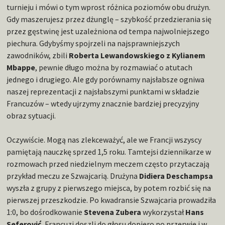
turnieju i mówi o tym wprost różnica poziomów obu drużyn.
Gdy maszerujesz przez dżunglę – szybkość przedzierania się
przez gęstwinę jest uzależniona od tempa najwolniejszego
piechura. Gdybyśmy spojrzeli na najsprawniejszych
zawodników, zbili
Roberta Lewandowskiego z Kylianem
Mbappe
, pewnie długo można by rozmawiać o atutach
jednego i drugiego. Ale gdy porównamy najsłabsze ogniwa
naszej reprezentacji z najsłabszymi punktami w składzie
Francuzów – wtedy ujrzymy znacznie bardziej precyzyjny
obraz sytuacji.
Oczywiście. Mogą nas zlekceważyć, ale we Francji wszyscy
pamiętają nauczkę sprzed 1,5 roku. Tamtejsi dziennikarze w
rozmowach przed niedzielnym meczem często przytaczają
przykład meczu ze Szwajcarią. Drużyna
Didiera Deschampsa
wyszła z grupy z pierwszego miejsca, by potem rozbić się na
pierwszej przeszkodzie. Po kwadransie Szwajcaria prowadziła
1:0, bo dośrodkowanie
Stevena Zubera
wykorzystał
Hans
Seferović.
Francuzi doszli do głosu dopiero po przerwie i w