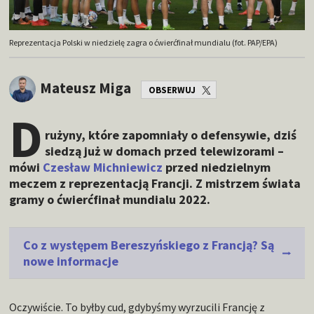
Reprezentacja Polski w niedzielę zagra o ćwierćfinał mundialu (fot. PAP/EPA)
Mateusz Miga
OBSERWUJ
D
rużyny, które zapomniały o defensywie, dziś
siedzą już w domach przed telewizorami –
mówi
Czesław Michniewicz
przed niedzielnym
meczem z reprezentacją Francji. Z mistrzem świata
gramy o ćwierćfinał mundialu 2022.
Co z występem Bereszyńskiego z Francją? Są
nowe informacje
Oczywiście. To byłby cud, gdybyśmy wyrzucili Francję z