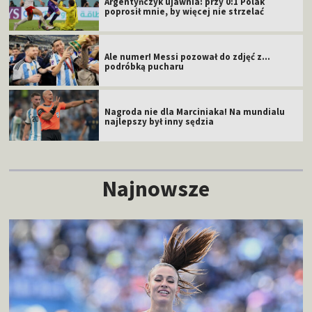
Argentyńczyk ujawnia: przy 0:1 Polak
poprosił mnie, by więcej nie strzelać
Ale numer! Messi pozował do zdjęć z...
podróbką pucharu
Nagroda nie dla Marciniaka! Na mundialu
najlepszy był inny sędzia
Najnowsze