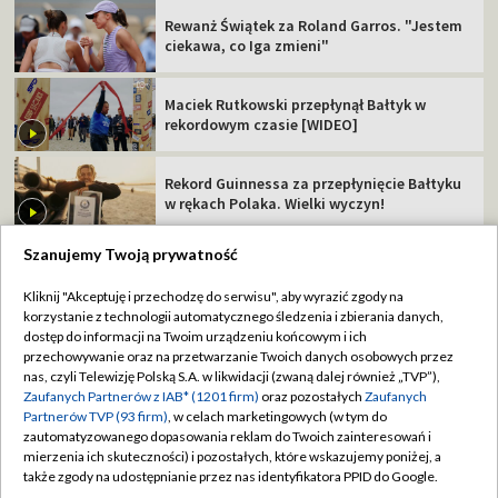
Rewanż Świątek za Roland Garros. "Jestem
ciekawa, co Iga zmieni"
Maciek Rutkowski przepłynął Bałtyk w
rekordowym czasie [WIDEO]
Rekord Guinnessa za przepłynięcie Bałtyku
w rękach Polaka. Wielki wyczyn!
Szanujemy Twoją prywatność
Kliknij "Akceptuję i przechodzę do serwisu", aby wyrazić zgody na
korzystanie z technologii automatycznego śledzenia i zbierania danych,
TVP
dostęp do informacji na Twoim urządzeniu końcowym i ich
Abonament TVP
Regulamin TVP
przechowywanie oraz na przetwarzanie Twoich danych osobowych przez
nas, czyli Telewizję Polską S.A. w likwidacji (zwaną dalej również „TVP”),
Polityka prywatności
Sklep TVP
Zaufanych Partnerów z IAB* (1201 firm)
oraz pozostałych
Zaufanych
Partnerów TVP (93 firm)
, w celach marketingowych (w tym do
Biuro Reklamy
Moje zgody
zautomatyzowanego dopasowania reklam do Twoich zainteresowań i
mierzenia ich skuteczności) i pozostałych, które wskazujemy poniżej, a
Oferta Handlowa
Biuro reklamy
także zgody na udostępnianie przez nas identyfikatora PPID do Google.