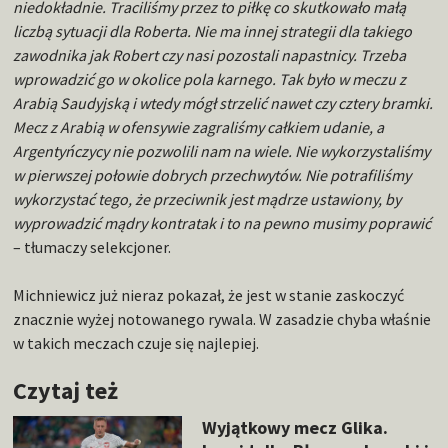
niedokładnie. Traciliśmy przez to piłkę co skutkowało małą
liczbą sytuacji dla Roberta. Nie ma innej strategii dla takiego
zawodnika jak Robert czy nasi pozostali napastnicy. Trzeba
wprowadzić go w okolice pola karnego. Tak było w meczu z
Arabią Saudyjską i wtedy mógł strzelić nawet czy cztery bramki.
Mecz z Arabią w ofensywie zagraliśmy całkiem udanie, a
Argentyńczycy nie pozwolili nam na wiele. Nie wykorzystaliśmy
w pierwszej połowie dobrych przechwytów. Nie potrafiliśmy
wykorzystać tego, że przeciwnik jest mądrze ustawiony, by
wyprowadzić mądry kontratak i to na pewno musimy poprawić
– tłumaczy selekcjoner.
Michniewicz już nieraz pokazał, że jest w stanie zaskoczyć
znacznie wyżej notowanego rywala. W zasadzie chyba właśnie
w takich meczach czuje się najlepiej.
Czytaj też
Wyjątkowy mecz Glika.