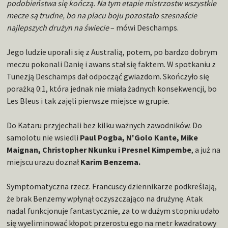
podobieństwa się kończą. Na tym etapie mistrzostw wszystkie
mecze są trudne, bo na placu boju pozostało szesnaście
najlepszych drużyn na świecie
– mówi Deschamps.
Jego ludzie uporali się z Australią, potem, po bardzo dobrym
meczu pokonali Danię i awans stał się faktem. W spotkaniu z
Tunezją Deschamps dał odpocząć gwiazdom. Skończyło się
porażką 0:1, która jednak nie miała żadnych konsekwencji, bo
Les Bleus i tak zajęli pierwsze miejsce w grupie.
Do Kataru przyjechali bez kilku ważnych zawodników. Do
samolotu nie wsiedli
Paul Pogba, N'Golo Kante, Mike
Maignan, Christopher Nkunku i Presnel Kimpembe
, a już na
miejscu urazu doznał
Karim Benzema.
Symptomatyczna rzecz. Francuscy dziennikarze podkreślają,
że brak Benzemy wpłynął oczyszczająco na drużynę. Atak
nadal funkcjonuje fantastycznie, za to w dużym stopniu udało
się wyeliminować kłopot przerostu ego na metr kwadratowy