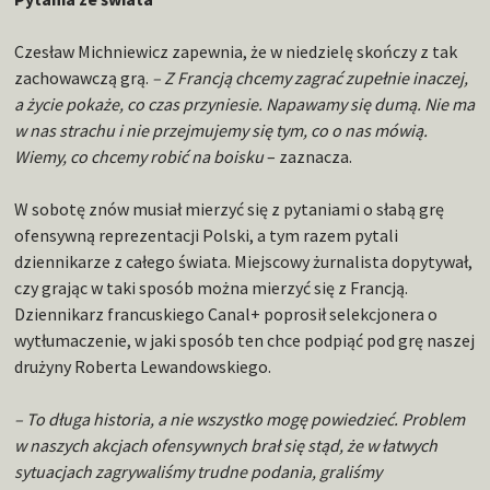
Czesław Michniewicz zapewnia, że w niedzielę skończy z tak
zachowawczą grą.
– Z Francją chcemy zagrać zupełnie inaczej,
a życie pokaże, co czas przyniesie. Napawamy się dumą. Nie ma
w nas strachu i nie przejmujemy się tym, co o nas mówią.
Wiemy, co chcemy robić na boisku
– zaznacza.
W sobotę znów musiał mierzyć się z pytaniami o słabą grę
ofensywną reprezentacji Polski, a tym razem pytali
dziennikarze z całego świata. Miejscowy żurnalista dopytywał,
czy grając w taki sposób można mierzyć się z Francją.
Dziennikarz francuskiego Canal+ poprosił selekcjonera o
wytłumaczenie, w jaki sposób ten chce podpiąć pod grę naszej
drużyny Roberta Lewandowskiego.
– To długa historia, a nie wszystko mogę powiedzieć. Problem
w naszych akcjach ofensywnych brał się stąd, że w łatwych
sytuacjach zagrywaliśmy trudne podania, graliśmy