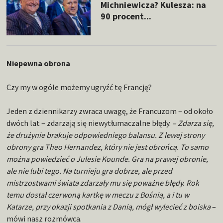
Michniewicza? Kulesza: na
90 procent...
Niepewna obrona
Czy my w ogóle możemy ugryźć tę Francję?
Jeden z dziennikarzy zwraca uwagę, że Francuzom – od około
dwóch lat – zdarzają się niewytłumaczalne błędy.
– Zdarza się,
że drużynie brakuje odpowiedniego balansu. Z lewej strony
obrony gra Theo Hernandez, który nie jest obrońcą. To samo
można powiedzieć o Julesie Kounde. Gra na prawej obronie,
ale nie lubi tego. Na turnieju gra dobrze, ale przed
mistrzostwami świata zdarzały mu się poważne błędy. Rok
temu dostał czerwoną kartkę w meczu z Bośnią, a i tu w
Katarze, przy okazji spotkania z Danią, mógł wylecieć z boiska
–
mówi nasz rozmówca.