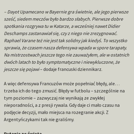
– Dayot Upamecano w Bayernie gra świetnie, ale jego pierwsze
sześć, siedem meczów było bardzo słabych. Pierwsze dobre
spotkania rozgrywa tu w Katarze, a wcześniej nawet Didier
Deschamps zastanawiał się, czy z niego nie zrezygnować.
Raphael Varane też nie jest tak solidny jak kiedyś. To wszystko
sprawia, że czasem nasza defensywa wpada w spore tarapaty.
Na mistrzostwach jeszcze tego nie zauważyłem, ale w ostatnich
dwóch latach to było symptomatyczne i niewykluczone, że
jeszcze się pojawi
– dodaje francuski dziennikarz.
A więc defensywa Francuzów może popełniać błędy, ale…
trzeba ich do tego zmusić. Błędy w futbolu – szczególnie na
tym poziomie – zazwyczaj nie wynikają ze zwykłej
nieporadności, a z presji rywala. Gdy daje ci mało czasu na
podjęcie decyzji, mało miejsca na rozegranie akcji. Z
Argentyńczykami tak nie graliśmy.
Pytania ze świata