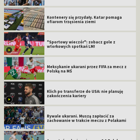
Kontenery się przydały. Katar pomaga
ofiarom trzęsienia ziemi
"Sportowy wieczór": zobacz gole z
wtorkowych spotkań LM!
Meksykanie ukarani przez FIFA za mecz z
Polską na MŚ
Klich po transferze do USA: nie planuję
zakończenia kariery
Rywale ukarani. Muszą zapłacić za
zachowanie w trakcie meczu z Polakami