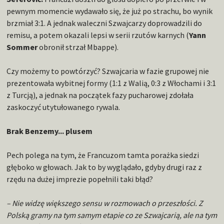
pewnym momencie wydawało się, że już po strachu, bo wynik
brzmiał 3:1. A jednak waleczni Szwajcarzy doprowadzili do
remisu, a potem okazali lepsi w serii rzutów karnych (
Yann
Sommer
obronił strzał Mbappe).
Czy możemy to powtórzyć? Szwajcaria w fazie grupowej nie
prezentowała wybitnej formy (1:1 z Walią, 0:3 z Włochami i 3:1
z Turcją), a jednak na początek fazy pucharowej zdołała
zaskoczyć utytułowanego rywala.
Brak Benzemy... plusem
Pech polega na tym, że Francuzom tamta porażka siedzi
głęboko w głowach. Jak to by wyglądało, gdyby drugi raz z
rzędu na dużej imprezie popełnili taki błąd?
– Nie widzę większego sensu w rozmowach o przeszłości. Z
Polską gramy na tym samym etapie co ze Szwajcarią, ale na tym