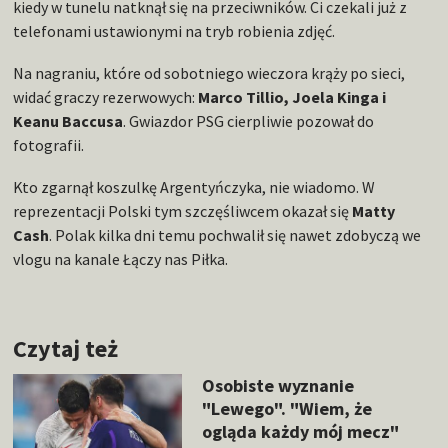
kiedy w tunelu natknął się na przeciwników. Ci czekali już z
telefonami ustawionymi na tryb robienia zdjęć.
Na nagraniu, które od sobotniego wieczora krąży po sieci,
widać graczy rezerwowych:
Marco Tillio, Joela Kinga i
Keanu Baccusa
. Gwiazdor PSG cierpliwie pozował do
fotografii.
Kto zgarnął koszulkę Argentyńczyka, nie wiadomo. W
reprezentacji Polski tym szczęśliwcem okazał się
Matty
Cash
. Polak kilka dni temu pochwalił się nawet zdobyczą we
vlogu na kanale Łączy nas Piłka.
Czytaj też
Osobiste wyznanie
"Lewego". "Wiem, że
ogląda każdy mój mecz"