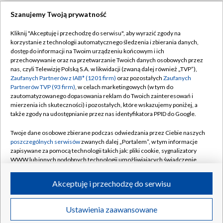
TVP
Szanujemy Twoją prywatność
Abonament TVP
Regulamin TVP
Kliknij "Akceptuję i przechodzę do serwisu", aby wyrazić zgody na
Polityka prywatności
Sklep TVP
korzystanie z technologii automatycznego śledzenia i zbierania danych,
dostęp do informacji na Twoim urządzeniu końcowym i ich
Biuro Reklamy
Moje zgody
przechowywanie oraz na przetwarzanie Twoich danych osobowych przez
nas, czyli Telewizję Polską S.A. w likwidacji (zwaną dalej również „TVP”),
Oferta Handlowa
Biuro reklamy
Zaufanych Partnerów z IAB* (1201 firm)
oraz pozostałych
Zaufanych
Partnerów TVP (93 firm)
, w celach marketingowych (w tym do
Telegazeta ogłoszenia
Kontakt
zautomatyzowanego dopasowania reklam do Twoich zainteresowań i
Emisja w TVP
mierzenia ich skuteczności) i pozostałych, które wskazujemy poniżej, a
także zgody na udostępnianie przez nas identyfikatora PPID do Google.
Kanały
Rada Programowa
Twoje dane osobowe zbierane podczas odwiedzania przez Ciebie naszych
Ogłoszenia przetargowe
poszczególnych serwisów
zwanych dalej „Portalem”, w tym informacje
©2026 Telewizja Polska Spółka Akcyjna w likwidacji
zapisywane za pomocą technologii takich jak: pliki cookie, sygnalizatory
Akademia Telewizyjna
WWW lub innych podobnych technologii umożliwiających świadczenie
Informacje o nadawcy
dopasowanych i bezpiecznych usług, personalizację treści oraz reklam,
udostępnianie funkcji mediów społecznościowych oraz analizowanie
Akceptuję i przechodzę do serwisu
Centrum informacji TVP
ruchu w Internecie.
System NOS
Twoje dane osobowe zbierane podczas odwiedzania przez Ciebie
Ustawienia zaawansowane
Więcej
poszczególnych serwisów
na Portalu, takie jak adresy IP, identyfikatory
Zgłoś program (ROPAT)
Polska