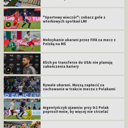
"Sportowy wieczór": zobacz gole z
wtorkowych spotkań LM!
Meksykanie ukarani przez FIFA za mecz z
Polską na MŚ
Klich po transferze do USA: nie planuję
zakończenia kariery
Rywale ukarani. Muszą zapłacić za
zachowanie w trakcie meczu z Polakami
Argentyńczyk ujawnia: przy 0:1 Polak
poprosił mnie, by więcej nie strzelać