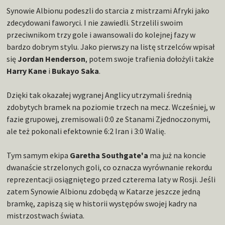
Synowie Albionu podeszli do starcia z mistrzami Afryki jako
zdecydowani faworyci. I nie zawiedli. Strzelili swoim
przeciwnikom trzy gole i awansowali do kolejnej fazy w
bardzo dobrym stylu. Jako pierwszy na listę strzelców wpisał
się
Jordan Henderson
, potem swoje trafienia dołożyli także
Harry Kane
i
Bukayo Saka
.
Dzięki tak okazałej wygranej Anglicy utrzymali średnią
zdobytych bramek na poziomie trzech na mecz. Wcześniej, w
fazie grupowej, zremisowali 0:0 ze Stanami Zjednoczonymi,
ale też pokonali efektownie 6:2 Iran i 3:0 Walię.
Tym samym ekipa
Garetha Southgate'a
ma już na koncie
dwanaście strzelonych goli, co oznacza wyrównanie rekordu
reprezentacji osiągniętego przed czterema laty w Rosji. Jeśli
zatem Synowie Albionu zdobędą w Katarze jeszcze jedną
bramkę, zapiszą się w historii występów swojej kadry na
mistrzostwach świata.