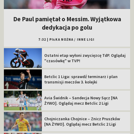
De Paul pamiętał o Messim. Wyjątkowa
dedykacja po golu
7:32
|
PIŁKA NOŻNA
/
INNE LIGI
Ostatni etap wyłoni zwycięzcę TdP. Oglądaj
"czasówkę" w TVP!
Betclic 1 Liga: sprawdź terminarz i plan
transmisji meczów 3. kolejki
Avia Świdnik – Sandecja Nowy Sącz [NA
ŻYWO]. Oglądaj mecz Betclic 2 Ligi
Chojniczanka Chojnice – Znicz Pruszków
[NA ŻYWO]. Oglądaj mecz Betclic 2 Ligi