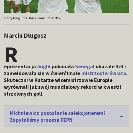
Harry Maguire i Harry Kane (fot. Getty)
Marcin Długosz
R
eprezentacja
Anglii
pokonała
Senegal
okazale 3:0 i
zameldowała się w ćwierćfinale
mistrzostw świata
.
Skuteczni w Katarze wicemistrzowie Europie
wyrównali już swój mundialowy rekord w kwestii
strzelonych goli.
Michniewicz pozostanie selekcjonerem?
Zapytaliśmy prezesa PZPN