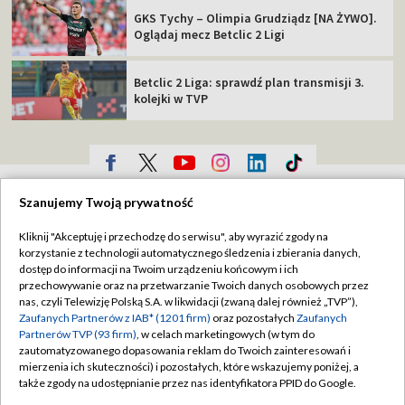
GKS Tychy – Olimpia Grudziądz [NA ŻYWO].
Oglądaj mecz Betclic 2 Ligi
Betclic 2 Liga: sprawdź plan transmisji 3.
kolejki w TVP
TVP
Szanujemy Twoją prywatność
Abonament TVP
Regulamin TVP
Kliknij "Akceptuję i przechodzę do serwisu", aby wyrazić zgody na
Polityka prywatności
Sklep TVP
korzystanie z technologii automatycznego śledzenia i zbierania danych,
dostęp do informacji na Twoim urządzeniu końcowym i ich
Biuro Reklamy
Moje zgody
przechowywanie oraz na przetwarzanie Twoich danych osobowych przez
nas, czyli Telewizję Polską S.A. w likwidacji (zwaną dalej również „TVP”),
Oferta Handlowa
Biuro reklamy
Zaufanych Partnerów z IAB* (1201 firm)
oraz pozostałych
Zaufanych
Partnerów TVP (93 firm)
, w celach marketingowych (w tym do
Telegazeta ogłoszenia
Kontakt
zautomatyzowanego dopasowania reklam do Twoich zainteresowań i
Emisja w TVP
mierzenia ich skuteczności) i pozostałych, które wskazujemy poniżej, a
także zgody na udostępnianie przez nas identyfikatora PPID do Google.
Kanały
Rada Programowa