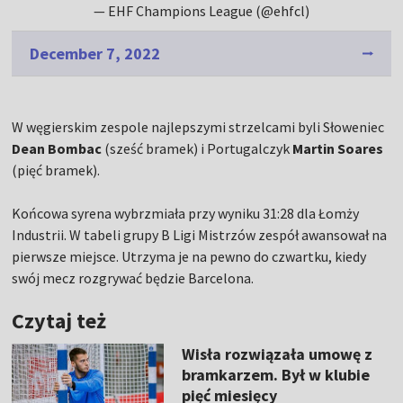
— EHF Champions League (@ehfcl)
December 7, 2022
W węgierskim zespole najlepszymi strzelcami byli Słoweniec
Dean Bombac
(sześć bramek) i Portugalczyk
Martin Soares
(pięć bramek).
Końcowa syrena wybrzmiała przy wyniku 31:28 dla Łomży
Industrii. W tabeli grupy B Ligi Mistrzów zespół awansował na
pierwsze miejsce. Utrzyma je na pewno do czwartku, kiedy
swój mecz rozgrywać będzie Barcelona.
Czytaj też
Wisła rozwiązała umowę z
bramkarzem. Był w klubie
pięć miesięcy