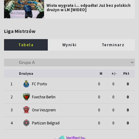
Wisła wygrała i... odpadła! Już bez polskich
drużyn w LM [WIDEO]
Liga Mistrzów
Tabela
Wyniki
Terminarz
Drużyna
M
+/-
Pkt
1
FC Porto
0
0
0
2
Fuechse Berlin
0
0
0
3
One Veszprem
0
0
0
4
Partizan Belgrad
0
0
0