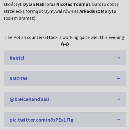
skończyli
Dylan Nahi
oraz
Nicolas Tournat
. Bardzo dobrą
strzelecką formą utrzymywał również
Arkadiusz Moryto
(osiem bramek).
The Polish counter-attack is working quite well this evening!
��
#ehfcl
#MOTW
@kielcehandball
pic.twitter.com/n8sPEx1Flg