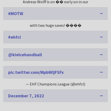
Andreas Wolff is on �� early on in our
#MOTW
with two huge saves! ����
#ehfcl
@kielcehandball
pic.twitter.com/MpbWIjFSFx
— EHF Champions League (@ehfcl)
December 7, 2022