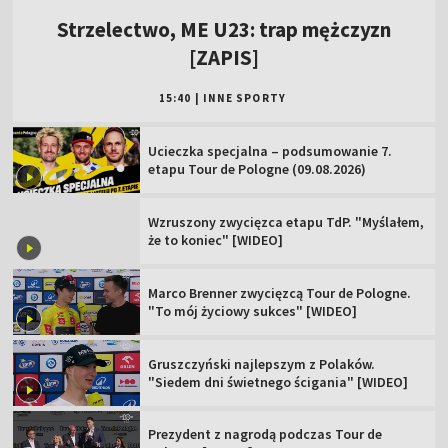
Strzelectwo, ME U23: trap mężczyzn
[ZAPIS]
15:40
|
INNE SPORTY
Ucieczka specjalna – podsumowanie 7.
etapu Tour de Pologne (09.08.2026)
Wzruszony zwycięzca etapu TdP. "Myślałem,
że to koniec" [WIDEO]
Marco Brenner zwycięzcą Tour de Pologne.
"To mój życiowy sukces" [WIDEO]
Gruszczyński najlepszym z Polaków.
"Siedem dni świetnego ścigania" [WIDEO]
Prezydent z nagrodą podczas Tour de