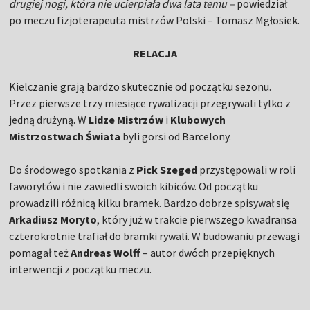
drugiej nogi, która nie ucierpiała dwa lata temu –
powiedział
po meczu fizjoterapeuta mistrzów Polski – Tomasz Mgłosiek.
RELACJA
Kielczanie grają bardzo skutecznie od początku sezonu.
Przez pierwsze trzy miesiące rywalizacji przegrywali tylko z
jedną drużyną. W
Lidze Mistrzów
i
Klubowych
Mistrzostwach Świata
byli gorsi od Barcelony.
Do środowego spotkania z
Pick Szeged
przystępowali w roli
faworytów i nie zawiedli swoich kibiców. Od początku
prowadzili różnicą kilku bramek. Bardzo dobrze spisywał się
Arkadiusz Moryto
, który już w trakcie pierwszego kwadransa
czterokrotnie trafiał do bramki rywali. W budowaniu przewagi
pomagał też
Andreas Wolff
– autor dwóch przepięknych
interwencji z początku meczu.