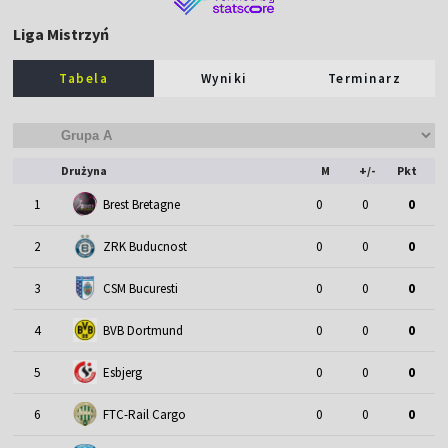
Liga Mistrzyń
Tabela
Wyniki
Terminarz
Drużyna
M
+/-
Pkt
1
Brest Bretagne
0
0
0
2
ZRK Buducnost
0
0
0
3
CSM Bucuresti
0
0
0
4
BVB Dortmund
0
0
0
5
Esbjerg
0
0
0
6
FTC-Rail Cargo
0
0
0