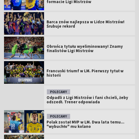
formacie Ligi Mistrzów
Barca znów najlepsza w Lidze Mistrzów!
Śrubuje rekord
Obrońca tytułu wyeliminowany! Znamy
finalistów Ligi Mistrzów
Francuski triumf w LM. Pierwszy tytuł w
historii
POLECAMY
Odpadli z Ligi Mistrzów i fani chcieli, żeby
odszedł. Trener odpowiada
POLECAMY
Polak został MVP w LM. Dwa lata temu...
"wybuchło" mu kolano