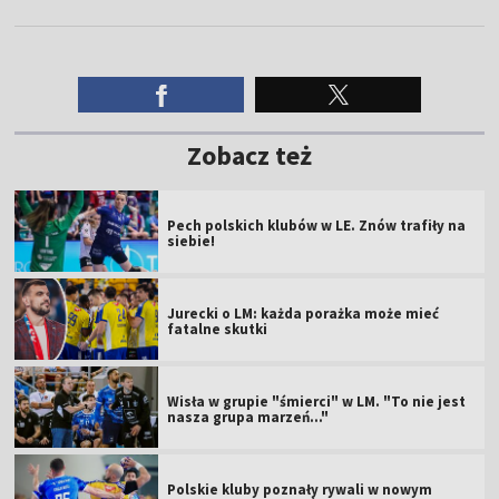
Zobacz też
Pech polskich klubów w LE. Znów trafiły na
siebie!
Jurecki o LM: każda porażka może mieć
fatalne skutki
Wisła w grupie "śmierci" w LM. "To nie jest
nasza grupa marzeń..."
Polskie kluby poznały rywali w nowym