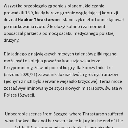
Wszystko przebiegało zgodnie z planem, kielczanie
prowadzili 13:9, kiedy bardzo groźnie wyglądającej kontuzji
doznał
Haukur Thrastarson
. Islandczyk niefortunnie lądował
po markowaniu rzutu. Źle ułożył kolano i za moment
opuszczał parkiet z pomocą sztabu medycznego polskiej
drużyny.
Dla jednego z największych młodych talentów piłki ręcznej
może być to kolejna poważna kontuzja w karierze.
Przypomnijmy, że w od początku gry dla Łomży Industrii
(sezonu 2020/21) zawodnik doznał dwóch groźnych urazów
(jednym z nich było zerwane więzadło krzyżowe). Teraz może
zostać wyeliminowany ze styczniowych mistrzostw świata w
Polsce i Szwecji.
Unbearable scenes from Szeged, where Thrastarson suffered
what looked like another severe knee injury in the end of the
1st half (I recommend not to look at the episode!).