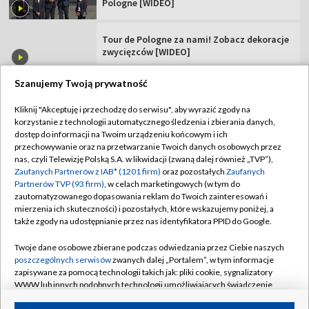
Pologne [WIDEO]
Tour de Pologne za nami! Zobacz dekoracje
zwycięzców [WIDEO]
Szanujemy Twoją prywatność
Kliknij "Akceptuję i przechodzę do serwisu", aby wyrazić zgody na
korzystanie z technologii automatycznego śledzenia i zbierania danych,
TVP
dostęp do informacji na Twoim urządzeniu końcowym i ich
Abonament TVP
Regulamin TVP
przechowywanie oraz na przetwarzanie Twoich danych osobowych przez
nas, czyli Telewizję Polską S.A. w likwidacji (zwaną dalej również „TVP”),
Polityka prywatności
Sklep TVP
Zaufanych Partnerów z IAB* (1201 firm)
oraz pozostałych
Zaufanych
Partnerów TVP (93 firm)
, w celach marketingowych (w tym do
Biuro Reklamy
Moje zgody
zautomatyzowanego dopasowania reklam do Twoich zainteresowań i
mierzenia ich skuteczności) i pozostałych, które wskazujemy poniżej, a
Oferta Handlowa
Biuro reklamy
także zgody na udostępnianie przez nas identyfikatora PPID do Google.
Telegazeta ogłoszenia
Kontakt
Twoje dane osobowe zbierane podczas odwiedzania przez Ciebie naszych
Emisja w TVP
poszczególnych serwisów
zwanych dalej „Portalem”, w tym informacje
zapisywane za pomocą technologii takich jak: pliki cookie, sygnalizatory
Kanały
Rada Programowa
WWW lub innych podobnych technologii umożliwiających świadczenie
dopasowanych i bezpiecznych usług, personalizację treści oraz reklam,
Ogłoszenia przetargowe