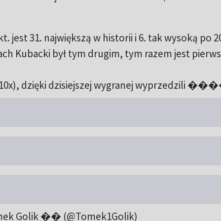
 jest 31. największą w historii i 6. tak wysoką po 2
gach Kubacki był tym drugim, tym razem jest pie
x), dzięki dzisiejszej wygranej wyprzedzili ���
ek Golik �� (@Tomek1Golik)