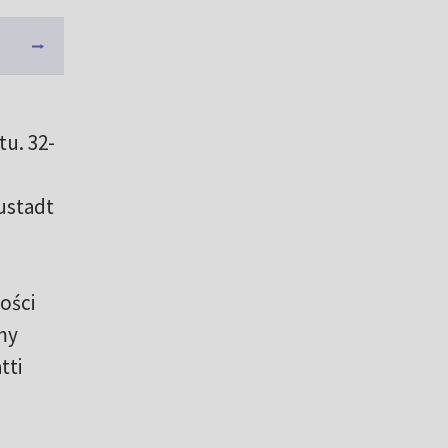
u. 32-
ustadt
ości
my
tti