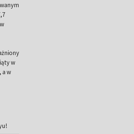
sowanym
,7
 w
rażniony
iąty w
, a w
yu!