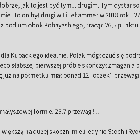
obrze, jak to jest być tym... drugim. Tym dystan
mie. To on był drugi w Lillehammer w 2018 roku 27
na podium obok Kobayashiego, tracąc 26,5 punktu
 dla Kubackiego idealnie. Polak mógł czuć się pod
co słabszej pierwszej próbie skończył zmagania p
lę już na półmetku miał ponad 12 "oczek" przewagi
małyszowej formie. 25,7 przewagi!!!
większą na dużej skoczni mieli jedynie Stoch i Ryo