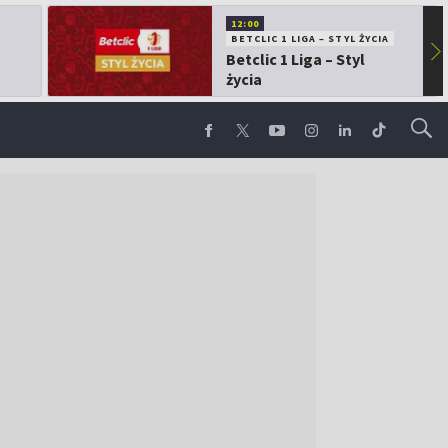
12:00
BETCLIC 1 LIGA – STYL ŻYCIA
▶
Betclic 1 Liga – Styl
życia