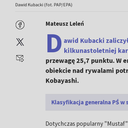
Dawid Kubacki (fot. PAP/EPA)
Mateusz Leleń
D
awid Kubacki zaliczy
kilkunastoletniej kar
przewagę 25,7 punktu. W e
obiekcie nad rywalami potr
Kobayashi.
Klasyfikacja generalna PŚ w 
Dotychczas popularny "Mustaf" (