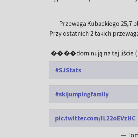
Przewaga Kubackiego 25,7 pkt.
Przy ostatnich 2 takich przewa
����dominują na tej liście (10
#SJStats
#skijumpingfamily
pic.twitter.com/IL22oEVzHC
— Tom