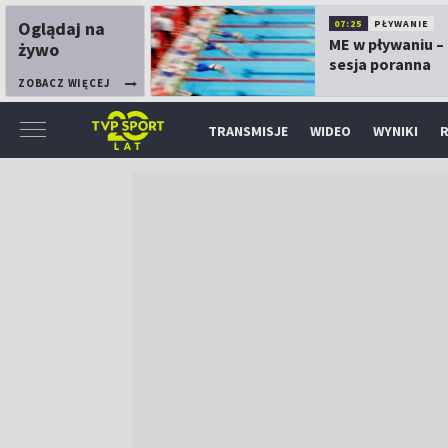
Oglądaj na
07:25
PŁYWANIE
ME w pływaniu – 
żywo
sesja poranna
ZOBACZ WIĘCEJ
TRANSMISJE
WIDEO
WYNIKI
R