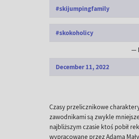
#skijumpingfamily
#skokoholicy
— 
December 11, 2022
Czasy przelicznikowe charaktery
zawodnikami są zwykle mniejsze 
najbliższym czasie ktoś pobił r
wypracowane przez Adama Małysz