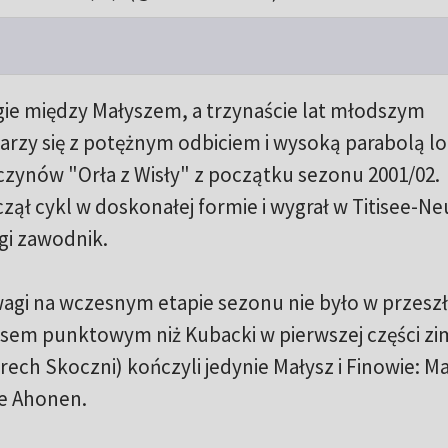
gie między Małyszem, a trzynaście lat młodszym
zy się z potężnym odbiciem i wysoką parabolą lot
yczynów "Orła z Wisły" z początku sezonu 2001/02.
ł cykl w doskonałej formie i wygrał w Titisee-Ne
gi zawodnik.
agi na wczesnym etapie sezonu nie było w przeszł
sem punktowym niż Kubacki w pierwszej części zi
ch Skoczni) kończyli jedynie Małysz i Finowie: Ma
e Ahonen.