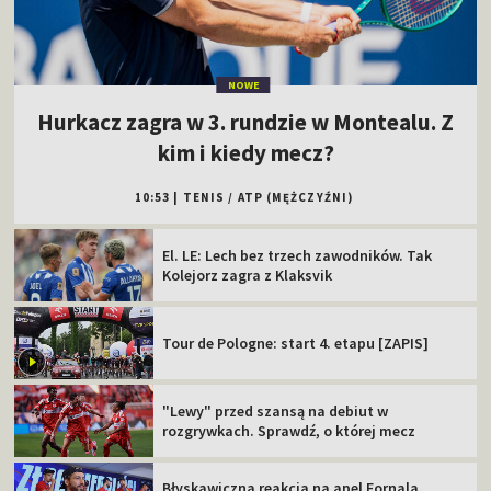
NOWE
Hurkacz zagra w 3. rundzie w Montealu. Z
kim i kiedy mecz?
10:53
|
TENIS
/
ATP (MĘŻCZYŹNI)
El. LE: Lech bez trzech zawodników. Tak
Kolejorz zagra z Klaksvik
Tour de Pologne: start 4. etapu [ZAPIS]
"Lewy" przed szansą na debiut w
rozgrywkach. Sprawdź, o której mecz
Błyskawiczna reakcja na apel Fornala.