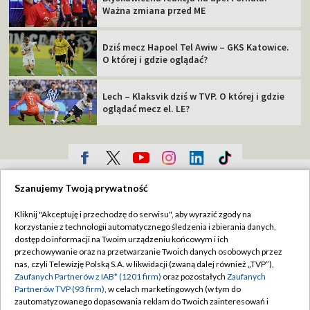
Ważna zmiana przed ME
Dziś mecz Hapoel Tel Awiw – GKS Katowice.
O której i gdzie oglądać?
Lech – Klaksvik dziś w TVP. O której i gdzie
oglądać mecz el. LE?
TVP
Szanujemy Twoją prywatność
Abonament TVP
Regulamin TVP
Kliknij "Akceptuję i przechodzę do serwisu", aby wyrazić zgody na
Polityka prywatności
Sklep TVP
korzystanie z technologii automatycznego śledzenia i zbierania danych,
dostęp do informacji na Twoim urządzeniu końcowym i ich
Biuro Reklamy
Moje zgody
przechowywanie oraz na przetwarzanie Twoich danych osobowych przez
nas, czyli Telewizję Polską S.A. w likwidacji (zwaną dalej również „TVP”),
Oferta Handlowa
Biuro reklamy
Zaufanych Partnerów z IAB* (1201 firm)
oraz pozostałych
Zaufanych
Partnerów TVP (93 firm)
, w celach marketingowych (w tym do
Telegazeta ogłoszenia
Kontakt
zautomatyzowanego dopasowania reklam do Twoich zainteresowań i