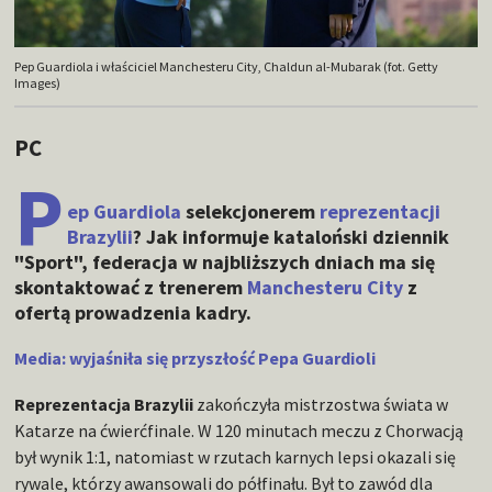
Pep Guardiola i właściciel Manchesteru City, Chaldun al-Mubarak (fot. Getty
Images)
PC
P
ep Guardiola
selekcjonerem
reprezentacji
Brazylii
? Jak informuje kataloński dziennik
"Sport", federacja w najbliższych dniach ma się
skontaktować z trenerem
Manchesteru City
z
ofertą prowadzenia kadry.
Media: wyjaśniła się przyszłość Pepa Guardioli
Reprezentacja Brazylii
zakończyła mistrzostwa świata w
Katarze na ćwierćfinale. W 120 minutach meczu z Chorwacją
był wynik 1:1, natomiast w rzutach karnych lepsi okazali się
rywale, którzy awansowali do półfinału. Był to zawód dla