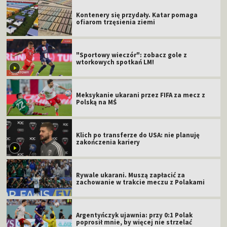
Kontenery się przydały. Katar pomaga
ofiarom trzęsienia ziemi
"Sportowy wieczór": zobacz gole z
wtorkowych spotkań LM!
Meksykanie ukarani przez FIFA za mecz z
Polską na MŚ
Klich po transferze do USA: nie planuję
zakończenia kariery
Rywale ukarani. Muszą zapłacić za
zachowanie w trakcie meczu z Polakami
Argentyńczyk ujawnia: przy 0:1 Polak
poprosił mnie, by więcej nie strzelać