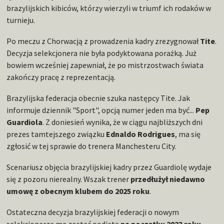
brazylijskich kibiców, którzy wierzyli w triumf ich rodaków w
turnieju.
Po meczu z Chorwacją z prowadzenia kadry zrezygnował
Tite
.
Decyzja selekcjonera nie była podyktowana porażką. Już
bowiem wcześniej zapewniał, że po mistrzostwach świata
zakończy pracę z reprezentacją.
Brazylijska federacja obecnie szuka następcy Tite. Jak
informuje dziennik "Sport", opcją numer jeden ma być...
Pep
Guardiola
. Z doniesień wynika, że w ciągu najbliższych dni
prezes tamtejszego związku
Ednaldo Rodrigues
, ma się
zgłosić w tej sprawie do trenera Manchesteru City.
Scenariusz objęcia brazylijskiej kadry przez Guardiolę wydaje
się z pozoru nierealny. Wszak trener
przedłużył niedawno
umowę z obecnym klubem do 2025 roku
.
Ostateczna decyzja brazylijskiej federacji o nowym