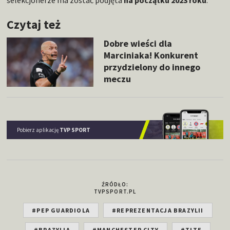
selekcjonerze ma zostać podjęta
na początku 2023 roku
.
Czytaj też
Dobre wieści dla
Marciniaka! Konkurent
przydzielony do innego
meczu
Pobierz aplikację
TVP SPORT
ŹRÓDŁO:
TVPSPORT.PL
#PEP GUARDIOLA
#REPREZENTACJA BRAZYLII
#BRAZYLIA
#MANCHESTER CITY
#TITE