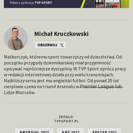
Pobierz aplikację
TVP SPORT
Michał Kruczkowski
OBSERWUJ
Malborczyk, któremu sport towarzyszy od dzieciństwa. Od
początku przygody dziennikarskiej miał przyjemność
opisywać najróżniejsze dyscypliny. W TVP Sport oprócz pracy
w redakcji internetowej działa przy wielu transmisjach.
Najbliższy sercu jest mu angielski futbol. Od ponad 20 lat
cierpliwie czeka na triumf Arsenalu w ̶P̶̶̶r̶̶̶e̶̶̶m̶̶̶i̶̶̶e̶̶̶r̶̶̶ ̶̶̶L̶̶̶e̶̶̶a̶̶̶g̶̶̶u̶̶̶e̶̶̶ ̶l̶u̶b̶
Lidze Mistrzów.
ŹRÓDŁO:
TVPSPORT.PL
#MUNDIAL 2022
#MŚ 2022
#KATAR 2022