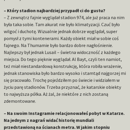
– Który stadion najbardziej przypadł ci do gustu?
– Z zewnątrz fajnie wyglądał stadion 974, ale już praca na nim
była taka sobie. Tam akurat nie było klimatyzacji. Czuć było
wilgoć i duchotę. Wizualnie jednak dobrze wyglądał, super
pomysł z tymi kontenerami. Każdy obiekt miał w sobie coś
fajnego. Na Thumamie było bardzo dobre nagłośnienie.
Najlepszy był jednak Lusail – świetna widoczność z każdego
miejsca. Do tego pięknie wyglądał. Al Bayt, czyli ten namiot,
też miał niestandardową konstrukcję, która robiła wrażenie,
jednak stanowiska było bardzo wysoko i stamtąd najgorzej mi
się pracowało. Trochę pojeździłem po świecie i widziałem w
życiu parę stadionów. Trzeba przyznać, że katarskie obiekty
to najwyższa półka. Aż żal, że niektóre z nich zostaną
zdemontowane.
– Na swoim Instagramie relacjonowałeś pobyt w Katarze.
Na jednym z nagrań widać historię mundiali
przedstawioną na ścianach metra. W jakim stopniu