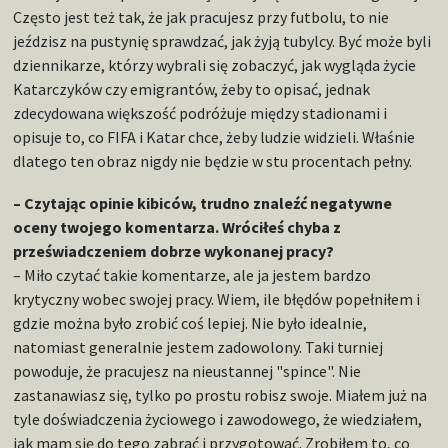
Często jest też tak, że jak pracujesz przy futbolu, to nie
jeździsz na pustynię sprawdzać, jak żyją tubylcy. Być może byli
dziennikarze, którzy wybrali się zobaczyć, jak wygląda życie
Katarczyków czy emigrantów, żeby to opisać, jednak
zdecydowana większość podróżuje między stadionami i
opisuje to, co FIFA i Katar chce, żeby ludzie widzieli. Właśnie
dlatego ten obraz nigdy nie będzie w stu procentach pełny.
– Czytając opinie kibiców, trudno znaleźć negatywne
oceny twojego komentarza. Wróciłeś chyba z
przeświadczeniem dobrze wykonanej pracy?
– Miło czytać takie komentarze, ale ja jestem bardzo
krytyczny wobec swojej pracy. Wiem, ile błędów popełniłem i
gdzie można było zrobić coś lepiej. Nie było idealnie,
natomiast generalnie jestem zadowolony. Taki turniej
powoduje, że pracujesz na nieustannej "spince". Nie
zastanawiasz się, tylko po prostu robisz swoje. Miałem już na
tyle doświadczenia życiowego i zawodowego, że wiedziałem,
jak mam się do tego zabrać i przygotować. Zrobiłem to, co