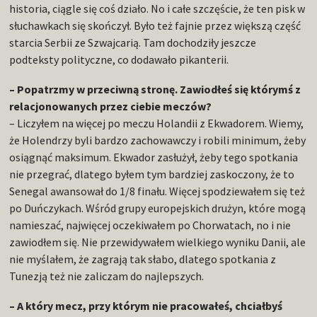
historia, ciągle się coś działo. No i całe szczęście, że ten pisk w
słuchawkach się skończył. Było też fajnie przez większą część
starcia Serbii ze Szwajcarią. Tam dochodziły jeszcze
podteksty polityczne, co dodawało pikanterii.
– Popatrzmy w przeciwną stronę. Zawiodłeś się którymś z
relacjonowanych przez ciebie meczów?
– Liczyłem na więcej po meczu Holandii z Ekwadorem. Wiemy,
że Holendrzy byli bardzo zachowawczy i robili minimum, żeby
osiągnąć maksimum. Ekwador zasłużył, żeby tego spotkania
nie przegrać, dlatego byłem tym bardziej zaskoczony, że to
Senegal awansował do 1/8 finału. Więcej spodziewałem się też
po Duńczykach. Wśród grupy europejskich drużyn, które mogą
namieszać, najwięcej oczekiwałem po Chorwatach, no i nie
zawiodłem się. Nie przewidywałem wielkiego wyniku Danii, ale
nie myślałem, że zagrają tak słabo, dlatego spotkania z
Tunezją też nie zaliczam do najlepszych.
– A który mecz, przy którym nie pracowałeś, chciałbyś