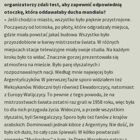
organizatorzy zdali test, aby zapewnić odpowiednią
otoczkę, która oddawałaby ducha mundialu?
–
Jeśli chodzi o miasto, wszystko było pięknie przystrojone.
Począwszy od lotniska, po płoty, które odgradzały miejsca,
gdzie miała powstać jakaś budowa. Wszystko było
przyozdobione w barwy mistrzostw świata. W różnych
miejscach stacje telewizyjne miały swoje studia. Na każdym
kroku było to widać. Znacznie gorzej prezentowała się
atmosfera na mieście. Było parę słyszalnych i
rozpoznawalnych nacji. Według mnie najwięcej było
Argentyńczyków. W pierwszej fazie sporo widziałem też
Meksykanów. Widoczni byli również Ekwadorczycy, natomiast
z Europy Walijczycy. To pewnie z tego powodu, że na
mistrzostwach świata ostatni raz grali w 1958 roku, więc była
to dla nich przygoda życia. Widoczni, a przede wszystkim
słyszalni, byli Senegalczycy. Sporo było też fanów z krajów
arabskich. Dominowali jednak kibice z Argentyny. Nie dość, że
było ich dużo, to cały czas śpiewali. W kółko powtarzali
piosenkę "Muchachos" o tym, że Diego Maradona patrzy z