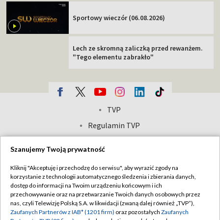
Sportowy wieczór (06.08.2026)
Lech ze skromną zaliczką przed rewanżem.
"Tego elementu zabrakło"
TVP
Abonament TVP
Regulamin TVP
Polityka prywatności
Sklep TVP
Szanujemy Twoją prywatność
Biuro Reklamy
Moje zgody
Kliknij "Akceptuję i przechodzę do serwisu", aby wyrazić zgody na
Oferta Handlowa
Biuro reklamy
korzystanie z technologii automatycznego śledzenia i zbierania danych,
dostęp do informacji na Twoim urządzeniu końcowym i ich
Telegazeta ogłoszenia
Kontakt
przechowywanie oraz na przetwarzanie Twoich danych osobowych przez
Emisja w TVP
nas, czyli Telewizję Polską S.A. w likwidacji (zwaną dalej również „TVP”),
Zaufanych Partnerów z IAB* (1201 firm)
oraz pozostałych
Zaufanych
Kanały
Rada Programowa