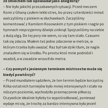
ze śmiechem lub opowiadał jako anegdotę?
– Nie było jakichś przezabawnych sytuacji. Przed meczem
Korei z Ghaną czułem lekki stres, bo przez czterdzieści minut
walczyliśmy z piskiem w słuchawkach. Zaczęliśmy
komentować z Kamilem Kosowskim z tym piskiem i nagle po
hymnach nieprzyjemny dźwięk zniknął. Spojrzeliśmy na siebie
z dużą ulgą. Do tej pory nie wiem, co się tam stało. Czasami
tak się zdarza. Miałem też jedno zdarzenie w metrze, w
którym trzeba było uważać. Raz był tak dziki tłum, że nagle
znalazłem się w środku. Po prostu ktoś mnie podniósł i
wsadził, a w zasadzie wrzucił do metra.
– Czy pomysł z jesiennym terminem mistrzostw może się
kiedyś powtórzyć?
– Przed mundialem sądziłem, że ten termin będzie korzystny.
Kilka ostatnich turniejów było mniej intensywnych i stało na
niższym poziomie, wychodziło przemęczenie piłkarzy.
Oczywiście idealnie byłoby to wypośrodkować, ponieważ
wydaje mi się, że trochę za bardzo intensywna była jesień