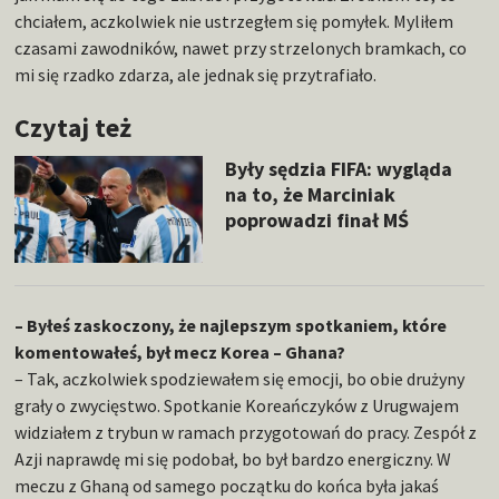
chciałem, aczkolwiek nie ustrzegłem się pomyłek. Myliłem
czasami zawodników, nawet przy strzelonych bramkach, co
mi się rzadko zdarza, ale jednak się przytrafiało.
Czytaj też
Były sędzia FIFA: wygląda
na to, że Marciniak
poprowadzi finał MŚ
– Byłeś zaskoczony, że najlepszym spotkaniem, które
komentowałeś, był mecz Korea – Ghana?
– Tak, aczkolwiek spodziewałem się emocji, bo obie drużyny
grały o zwycięstwo. Spotkanie Koreańczyków z Urugwajem
widziałem z trybun w ramach przygotowań do pracy. Zespół z
Azji naprawdę mi się podobał, bo był bardzo energiczny. W
meczu z Ghaną od samego początku do końca była jakaś