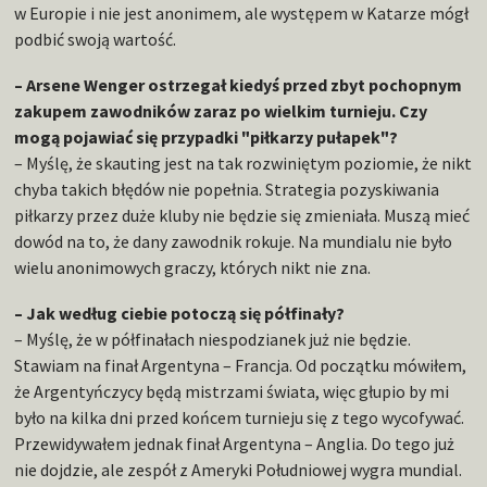
w Europie i nie jest anonimem, ale występem w Katarze mógł
podbić swoją wartość.
– Arsene Wenger ostrzegał kiedyś przed zbyt pochopnym
zakupem zawodników zaraz po wielkim turnieju. Czy
mogą pojawiać się przypadki "piłkarzy pułapek"?
– Myślę, że skauting jest na tak rozwiniętym poziomie, że nikt
chyba takich błędów nie popełnia. Strategia pozyskiwania
piłkarzy przez duże kluby nie będzie się zmieniała. Muszą mieć
dowód na to, że dany zawodnik rokuje. Na mundialu nie było
wielu anonimowych graczy, których nikt nie zna.
– Jak według ciebie potoczą się półfinały?
– Myślę, że w półfinałach niespodzianek już nie będzie.
Stawiam na finał Argentyna – Francja. Od początku mówiłem,
że Argentyńczycy będą mistrzami świata, więc głupio by mi
było na kilka dni przed końcem turnieju się z tego wycofywać.
Przewidywałem jednak finał Argentyna – Anglia. Do tego już
nie dojdzie, ale zespół z Ameryki Południowej wygra mundial.