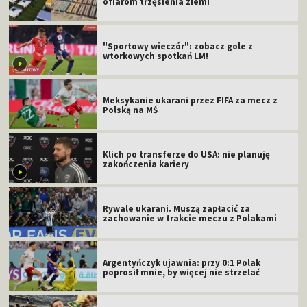
ofiarom trzęsienia ziemi
"Sportowy wieczór": zobacz gole z
wtorkowych spotkań LM!
Meksykanie ukarani przez FIFA za mecz z
Polską na MŚ
Klich po transferze do USA: nie planuję
zakończenia kariery
Rywale ukarani. Muszą zapłacić za
zachowanie w trakcie meczu z Polakami
Argentyńczyk ujawnia: przy 0:1 Polak
poprosił mnie, by więcej nie strzelać