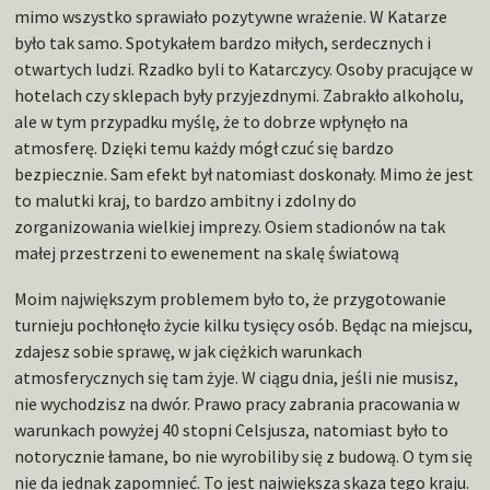
mimo wszystko sprawiało pozytywne wrażenie. W Katarze
było tak samo. Spotykałem bardzo miłych, serdecznych i
otwartych ludzi. Rzadko byli to Katarczycy. Osoby pracujące w
hotelach czy sklepach były przyjezdnymi. Zabrakło alkoholu,
ale w tym przypadku myślę, że to dobrze wpłynęło na
atmosferę. Dzięki temu każdy mógł czuć się bardzo
bezpiecznie. Sam efekt był natomiast doskonały. Mimo że jest
to malutki kraj, to bardzo ambitny i zdolny do
zorganizowania wielkiej imprezy. Osiem stadionów na tak
małej przestrzeni to ewenement na skalę światową
Moim największym problemem było to, że przygotowanie
turnieju pochłonęło życie kilku tysięcy osób. Będąc na miejscu,
zdajesz sobie sprawę, w jak ciężkich warunkach
atmosferycznych się tam żyje. W ciągu dnia, jeśli nie musisz,
nie wychodzisz na dwór. Prawo pracy zabrania pracowania w
warunkach powyżej 40 stopni Celsjusza, natomiast było to
notorycznie łamane, bo nie wyrobiliby się z budową. O tym się
nie da jednak zapomnieć. To jest największa skaza tego kraju.