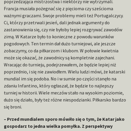
poprzedzająca mistrzostwa i niektórzy nie wytrzymali.
Francja musiała pożegnać się z pięcioma czy sześcioma
ważnymi graczami. Swoje problemy mieli też Portugalczycy.
Ci, którzy przetrwali jesień, dali jednak argumenty do
zastanowienia się, czy nie byłoby lepiej rozgrywać zawodów
zimą. W Katarze było to konieczne z powodu warunków
pogodowych. Ten termin dał dużo turniejowi, ale jeszcze
zobaczymy, co da piłkarzom i klubom. W połowie kwietnia
może się okazać, że zawodnicy są kompletnie zajechani.
Wracając do turnieju, podejrzewałem, że będzie lepiej niż
poprzednio, i się nie zawiodłem. Wielu ludzi mówi, że katarski
mundial im się podoba. No i w sumie po części stanęło na
zdaniu Infantino, który ogłaszał, że będzie to najlepszy
turniej w historii. Wiele meczów stało na wysokim poziomie,
dużo się działo, były też różne niespodzianki. Piłkarsko bardzo
się broni.
– Przed mundialem sporo mówiło się o tym, że Katar jako
gospodarz to jedna wielka pomyłka. Z perspektywy