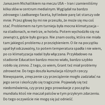
Januszem Michallikiem na meczu USA – Iran i zamieniliśmy
kilka słów w centrum medialnym. Wyglądał na bardzo
zdrowego i zadbanego faceta, był ledwie parę lat starszy ode
mnie. Przez głowę by mi nie przeszło, że może się mu coś
stać. Problemem na tym turnieju była mocna klimatyzacja –
na stadionach, w metrze, w hotelu. Potem wychodziło się na
zewnątrz, gdzie było gorąco. Nie znam osoby, która nie miała
tam jakiegoś problemu z przeziębieniem. O ile na początku
upał był odczuwalny, to potem temperatura spadła i nie wiem,
po co klimatyzacja nadal była włączana. Przykładowo na
stadionie Education bardzo mocno wiało, bardzo szybko
robiło się zimno. Z tego, co wiem, Grant też miał problemy
zdrowotne. Do tego doszła kumulacja różnych rzeczy.
Niewyspanie, zmęczenie czy przeciążenie mogło zadziałać na
jego serce i skończyło się tragicznie. Pojawiały się też
niedomówienia, czy przez jego prowokacje z początku
mundialu ktoś nie maczał palców w tym przykrym zdarzeniu.
Do tego oczywiście nie mogę się już odnieść.