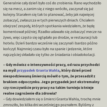
Generalnie cały dzień było coś do zrobienia. Rano wychodziło
się na mecz, a zanim się z niego wróciło, zaczynał się już
kolejny. Starałem się tak to planować, żeby jak najwięcej
zobaczyć, zwłaszcza w tych pierwszych dniach. Chciałem
obejrzeć zespoły, których spotkania wiedziałem, że będę
komentował później. Rzadko udawało się zobaczyć mecze na
żywo, więc często się oglądało po drodze, w restauracji lub
hotelu. Dzień bardzo wcześnie się zaczynał i bardzo późno
kończył. Najmniej czasu było na spanie i jedzenie, które
najczęściej składało się tylko ze śniadania i obiadokolacji.
– Gdy mówisz o intensywności pracy, od razu przychodzi
na myśl
przypadek Granta Wahla
, który dzień przed
niespodziewaną śmiercią mówił o tym, że przesadził z
brakiem odpoczynku. Jego przypadek jest ekstremalny
czy rzeczywiście przy pracy na takim turnieju istnieje
realne zagrożenie dla zdrowia?
– Gdy dowiedziałem się o śmierci Granta Wahla, trochę mnie
zmroziło, bo kilka dni wcześniej go poznałem. Byliśmy z