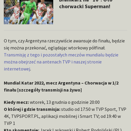
chorwacki Superman!
O tym, czy Argentyna rzeczywiście awansuje do finału, będzie
się można przekonać, oglądając wtorkowy półfinał.
Transmisję z tego i pozostałych meczów mundialu będzie
można obejrzeć na antenach TVP i naszej stronie
internetowej
.
Mundial Katar 2022, mecz Argentyna – Chorwacja w 1/2
finału [szczegóły transmisji na żywo]
Kiedy mecz:
wtorek, 13 grudnia o godzinie 20:00
O której i gdzie transmisja:
studio od 17:50 w TVP Sport, TVP
4K, TVPSPORT.PL, aplikacji mobilnej i Smart TV; od 19:40 w
TVP 1
Kto skomentuje:
Jacek Laskowski i Robert Podoliński (PL),