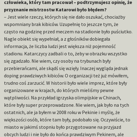
człowieka, który tam pracował – podtrzymujesz opinię, że
przyznanie mistrzostw Katarowi było błędem?
– Jest wiele rzeczy, których się nie dało oszukać, chociażby
wspomniany brak kibiców. Uzupełnię to jeszcze tym, że
często na godzinę przed meczem na stadionie było puściutko.
Nagle obiekt się wypełniał, a z głośników dobiegała
informacja, że liczba ludzi jest większa niż pojemność
stadionu. Katarczycy zadbali o to, żeby w obrazku wszystko
się zgadzało. Nie wiem, czy osoby na trybunach były
przebierańcami, ale skądś się wzięły. Inaczej wygląda jednak
doping prawdziwych kibiców. O organizacji też już mówiłem,
trudno coś zarzucić. W historii było wiele imprez, które były
organizowane w krajach, do których mieliśmy pewne
wątpliwości. Na przykład igrzyska olimpijskie w Chinach,
które były super przeprowadzone. Nie wiem, jak było na tych
ostatnich, ale ja byłem w 2008 roku w Pekinie i myślę, że
większości osób, które tam były, podobało się. Oczywiście, to
miasto w jakimś stopniu było przygotowane na przyjazd
obcych ludzi i nie było do końca prawdziwym Pekinem, ale