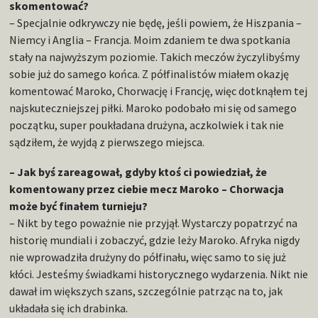
skomentować?
– Specjalnie odkrywczy nie będę, jeśli powiem, że Hiszpania –
Niemcy i Anglia – Francja. Moim zdaniem te dwa spotkania
stały na najwyższym poziomie. Takich meczów życzylibyśmy
sobie już do samego końca. Z półfinalistów miałem okazję
komentować Maroko, Chorwację i Francję, więc dotknąłem tej
najskuteczniejszej piłki. Maroko podobało mi się od samego
początku, super poukładana drużyna, aczkolwiek i tak nie
sądziłem, że wyjdą z pierwszego miejsca.
– Jak byś zareagował, gdyby ktoś ci powiedział, że
komentowany przez ciebie mecz Maroko – Chorwacja
może być finałem turnieju?
– Nikt by tego poważnie nie przyjął. Wystarczy popatrzyć na
historię mundiali i zobaczyć, gdzie leży Maroko. Afryka nigdy
nie wprowadziła drużyny do półfinału, więc samo to się już
kłóci. Jesteśmy świadkami historycznego wydarzenia. Nikt nie
dawał im większych szans, szczególnie patrząc na to, jak
układała się ich drabinka.