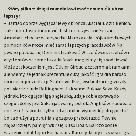
– Który piłkarz dzięki mundialowi może zmienić klub na
lepszy?
– Bardzo dobrze wyglądał lewy obrońca Australii, Aziz Behich.
Tak samo Josip Juranović. Jest też oczywiście Sofyan
Amrabat, chociaż w przypadku Maroka cała trójka środkowych
pomocników może mieć zaraz lepszych pracodawców. Na
pewno podoba się Dominik Livaković. W czołówce strzelców i
asystentów są same tuzy, których mogliśmy się spodziewać.
Może zaskoczeniem jest Olivier Giroud z czteroma bramkami,
ale wiemy, że jednak prezentuje dużą jakość i gra dla bardzo
mocnej reprezentacji. Status wielkiej, wschodzącej gwiazdy
potwierdził Jude Bellingham. Tak samo Bukayo Saka. Każdy
jednak, kto ogląda ligę angielską, zdaje sobie sprawę do
czego zdolny jest Saka i jak ważny jest dla Anglików. Podobała
mi się też Japonia, tylko tutaj trudno wymienić jedną postać,
bo ta drużyna potrafiła się często przeobrażać. Pewnie
najbardziej w pamięć wbił się Ritsu Doan. Bardzo dobre
wrażenie robił Tajon Buchanan z Kanady, który oczywiście gra