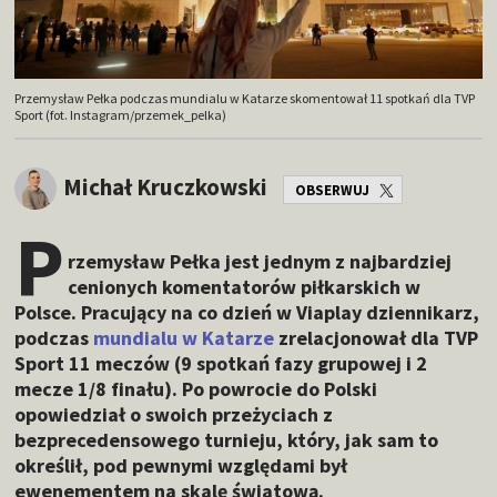
Przemysław Pełka podczas mundialu w Katarze skomentował 11 spotkań dla TVP
Sport (fot. Instagram/przemek_pelka)
Michał Kruczkowski
OBSERWUJ
P
rzemysław Pełka jest jednym z najbardziej
cenionych komentatorów piłkarskich w
Polsce. Pracujący na co dzień w Viaplay dziennikarz,
podczas
mundialu w Katarze
zrelacjonował dla TVP
Sport 11 meczów (9 spotkań fazy grupowej i 2
mecze 1/8 finału). Po powrocie do Polski
opowiedział o swoich przeżyciach z
bezprecedensowego turnieju, który, jak sam to
określił, pod pewnymi względami był
ewenementem na skalę światową.