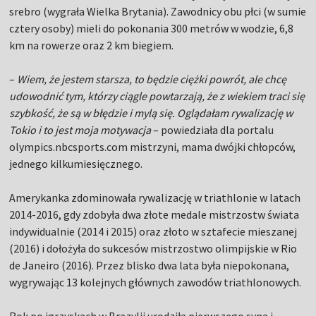
srebro (wygrała Wielka Brytania). Zawodnicy obu płci (w sumie
cztery osoby) mieli do pokonania 300 metrów w wodzie, 6,8
km na rowerze oraz 2 km biegiem.
–
Wiem, że jestem starsza, to będzie ciężki powrót, ale chcę
udowodnić tym, którzy ciągle powtarzają, że z wiekiem traci się
szybkość, że są w błędzie i mylą się. Oglądałam rywalizację w
Tokio i to jest moja motywacja
– powiedziała dla portalu
olympics.nbcsports.com mistrzyni, mama dwójki chłopców,
jednego kilkumiesięcznego.
Amerykanka zdominowała rywalizację w triathlonie w latach
2014-2016, gdy zdobyła dwa złote medale mistrzostw świata
indywidualnie (2014 i 2015) oraz złoto w sztafecie mieszanej
(2016) i dołożyła do sukcesów mistrzostwo olimpijskie w Rio
de Janeiro (2016). Przez blisko dwa lata była niepokonana,
wygrywając 13 kolejnych głównych zawodów triathlonowych.