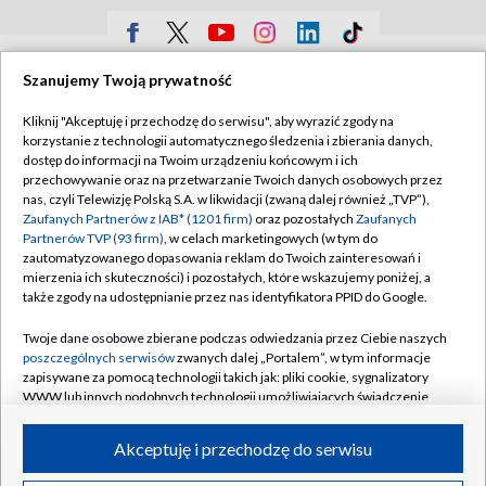
TVP
Szanujemy Twoją prywatność
Abonament TVP
Regulamin TVP
Kliknij "Akceptuję i przechodzę do serwisu", aby wyrazić zgody na
Polityka prywatności
Sklep TVP
korzystanie z technologii automatycznego śledzenia i zbierania danych,
dostęp do informacji na Twoim urządzeniu końcowym i ich
Biuro Reklamy
Moje zgody
przechowywanie oraz na przetwarzanie Twoich danych osobowych przez
nas, czyli Telewizję Polską S.A. w likwidacji (zwaną dalej również „TVP”),
Oferta Handlowa
Biuro reklamy
Zaufanych Partnerów z IAB* (1201 firm)
oraz pozostałych
Zaufanych
Partnerów TVP (93 firm)
, w celach marketingowych (w tym do
Telegazeta ogłoszenia
Kontakt
zautomatyzowanego dopasowania reklam do Twoich zainteresowań i
Emisja w TVP
mierzenia ich skuteczności) i pozostałych, które wskazujemy poniżej, a
także zgody na udostępnianie przez nas identyfikatora PPID do Google.
Kanały
Rada Programowa
Twoje dane osobowe zbierane podczas odwiedzania przez Ciebie naszych
Ogłoszenia przetargowe
poszczególnych serwisów
zwanych dalej „Portalem”, w tym informacje
©2026 Telewizja Polska Spółka Akcyjna w likwidacji
zapisywane za pomocą technologii takich jak: pliki cookie, sygnalizatory
Akademia Telewizyjna
WWW lub innych podobnych technologii umożliwiających świadczenie
Informacje o nadawcy
dopasowanych i bezpiecznych usług, personalizację treści oraz reklam,
udostępnianie funkcji mediów społecznościowych oraz analizowanie
Akceptuję i przechodzę do serwisu
Centrum informacji TVP
ruchu w Internecie.