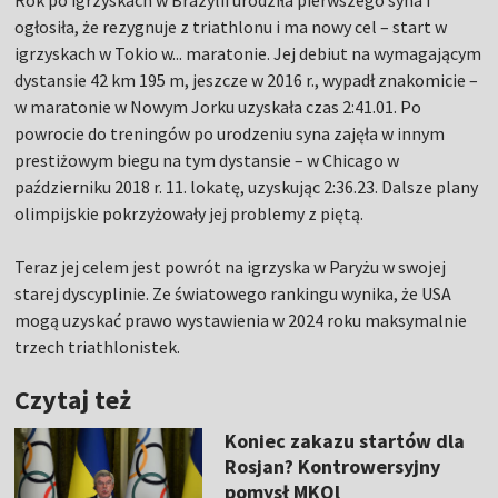
Rok po igrzyskach w Brazylii urodziła pierwszego syna i
ogłosiła, że rezygnuje z triathlonu i ma nowy cel – start w
igrzyskach w Tokio w... maratonie. Jej debiut na wymagającym
dystansie 42 km 195 m, jeszcze w 2016 r., wypadł znakomicie –
w maratonie w Nowym Jorku uzyskała czas 2:41.01. Po
powrocie do treningów po urodzeniu syna zajęła w innym
prestiżowym biegu na tym dystansie – w Chicago w
październiku 2018 r. 11. lokatę, uzyskując 2:36.23. Dalsze plany
olimpijskie pokrzyżowały jej problemy z piętą.
Teraz jej celem jest powrót na igrzyska w Paryżu w swojej
starej dyscyplinie. Ze światowego rankingu wynika, że USA
mogą uzyskać prawo wystawienia w 2024 roku maksymalnie
trzech triathlonistek.
Czytaj też
Koniec zakazu startów dla
Rosjan? Kontrowersyjny
pomysł MKOl