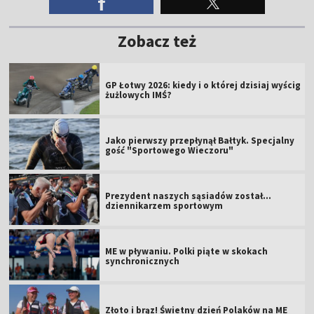
Zobacz też
GP Łotwy 2026: kiedy i o której dzisiaj wyścig
żużlowych IMŚ?
Jako pierwszy przepłynął Bałtyk. Specjalny
gość "Sportowego Wieczoru"
Prezydent naszych sąsiadów został...
dziennikarzem sportowym
ME w pływaniu. Polki piąte w skokach
synchronicznych
Złoto i brąz! Świetny dzień Polaków na ME