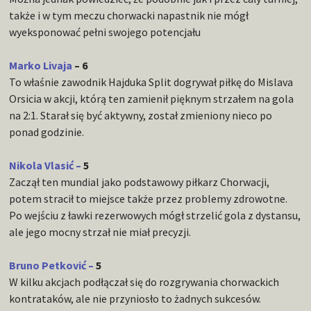
także i w tym meczu chorwacki napastnik nie mógł
wyeksponować pełni swojego potencjału
Marko Livaja
– 6
To właśnie zawodnik Hajduka Split dogrywał piłkę do Mislava
Orsicia w akcji, którą ten zamienił pięknym strzałem na gola
na 2:1. Starał się być aktywny, został zmieniony nieco po
ponad godzinie.
Nikola Vlasić –
5
Zaczął ten mundial jako podstawowy piłkarz Chorwacji,
potem stracił to miejsce także przez problemy zdrowotne.
Po wejściu z ławki rezerwowych mógł strzelić gola z dystansu,
ale jego mocny strzał nie miał precyzji.
Bruno Petković –
5
W kilku akcjach podłączał się do rozgrywania chorwackich
kontrataków, ale nie przyniosło to żadnych sukcesów.