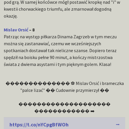
pod grą. W samej końcówce mógł postawić kropkę nad "i" w
kwestii chorwackiego triumfu, ale zmarnował dogodną
okazję.
Mislav Orsić
– 8
Patrząc na występ piłkarza Dinama Zagrzeb w tym meczu
można się zastanawiać, czemu we wcześniejszych
spotkaniach dostawał tak nieliczne szanse. Dopiero teraz
spędził na boisku pełne 90 minut, a kończy mistrzostwa
świata z dwiema asystami i tym pięknym golem. Klasa!
�������������� ⚽ Mislav Orsić i brameczka
"palce lizać" �� Cudownie przymierzył ��
��������������������
������������ ➡️
https://t.co/nYCpgBfWOh