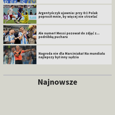
Argentyńczyk ujawnia: przy 0:1 Polak
poprosił mnie, by więcej nie strzelać
Ale numer! Messi pozował do zdjęć z...
podróbką pucharu
Nagroda nie dla Marciniaka! Na mundialu
najlepszy był inny sędzia
Najnowsze