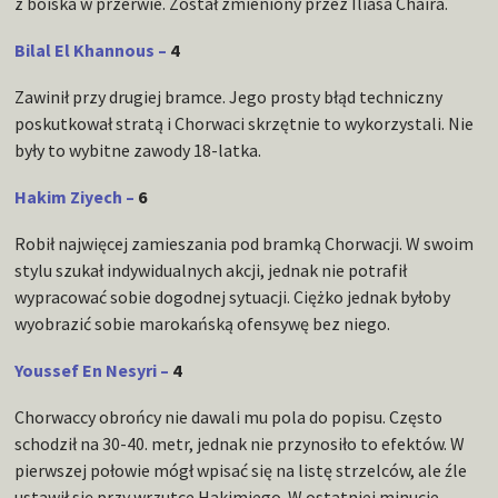
z boiska w przerwie. Został zmieniony przez Iliasa Chaira.
Bilal El Khannous –
4
Zawinił przy drugiej bramce. Jego prosty błąd techniczny
poskutkował stratą i Chorwaci skrzętnie to wykorzystali. Nie
były to wybitne zawody 18-latka.
Hakim Ziyech –
6
Robił najwięcej zamieszania pod bramką Chorwacji. W swoim
stylu szukał indywidualnych akcji, jednak nie potrafił
wypracować sobie dogodnej sytuacji. Ciężko jednak byłoby
wyobrazić sobie marokańską ofensywę bez niego.
Youssef En Nesyri –
4
Chorwaccy obrońcy nie dawali mu pola do popisu. Często
schodził na 30-40. metr, jednak nie przynosiło to efektów. W
pierwszej połowie mógł wpisać się na listę strzelców, ale źle
ustawił się przy wrzutce Hakimiego. W ostatniej minucie