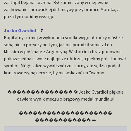
zastąpił Dejana Lovrena. Był zamieszany w niepewne
zachowanie chorwackiej defensywy przy bramce Maroka, a
poza tym solidny występ.
Josko Gvardiol
– 7
Kapitalny turniej w wykonaniu środkowego obrońcy niósł ze
sobą nieco goryczy po tym, jak nie poradził sobie z Leo
Messim w półfinale z Argentyną. W starciu o brąz ponownie
pokazał jednak swoje najlepsze oblicze, a piękny gol stanowił
symbol. Mógł także wywalczyć rzut karny, ale sędzia podjął
kontrowersyjną decyzję, by nie wskazać na "wapno".
�������������� ⚽ Josko Gvardiol pięknie
otwiera wynik meczu o brązowy medal mundialu!
��������������������
������������ ➡️