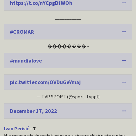
https://t.co/nYCpgBfWOh
___________
#CROMAR
�������� •
#mundialove
pic.twitter.com/OVDuGeYmaj
— TVP SPORT (@sport_tvppl)
December 17, 2022
Ivan Perisić
– 7
Nie można nie doceniać jednego z chorwackich weteranów.