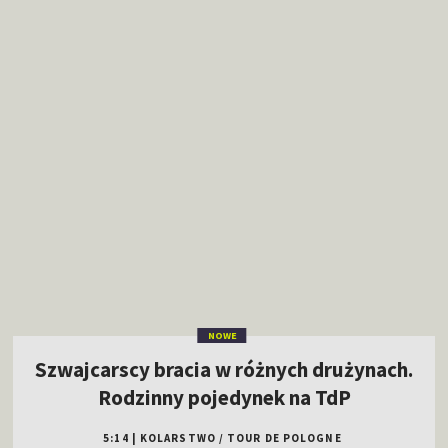
NOWE
Szwajcarscy bracia w różnych drużynach.
Rodzinny pojedynek na TdP
5:14
|
KOLARSTWO
/
TOUR DE POLOGNE
Prezydent naszych sąsiadów został...
dziennikarzem sportowym
Rywal optymistą przed rewanżem.
Niewykorzystana szansa...