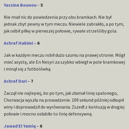
Yassine Bounou
–
5
Nie miał nic do powiedzenia przy obu bramkach. Nie był
jednak zbyt pewny w tym meczu. Niewiele zabrakło, a po tym,
jak odbił piłkę w pierwszej połowie, rywale strzeliliby gola.
Achraf Hakimi –
6
Jak w każdym meczu robił dużo szumu na prawej stronie. Mógł
mieć asystę, ale En Nesyri za szybko wbiegł w pole bramkowej
i minął się z futbolówką.
Achraf Dari –
7
Zaczął nie najlepiej, bo po tym, jak złamał linię spalonego,
Chorwacja wyszła na prowadzenie. 109 sekund później odkupił
winy i doprowadził do wyrównania. Zszedł z kontuzją w drugiej
połowie i mocno osłabiło to linię defensywną.
Jawad El Yamiq –
6