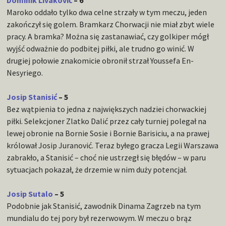
Dominik Livaković
– 6
Maroko oddało tylko dwa celne strzały w tym meczu, jeden
zakończył się golem. Bramkarz Chorwacji nie miał zbyt wiele
pracy. A bramka? Można się zastanawiać, czy golkiper mógł
wyjść odważnie do podbitej piłki, ale trudno go winić. W
drugiej połowie znakomicie obronił strzał Youssefa En-
Nesyriego.
Josip Stanisić
– 5
Bez wątpienia to jedna z największych nadziei chorwackiej
piłki. Selekcjoner Zlatko Dalić przez cały turniej polegał na
lewej obronie na Bornie Sosie i Bornie Barisiciu, a na prawej
królował Josip Juranović. Teraz byłego gracza Legii Warszawa
zabrakło, a Stanisić – choć nie ustrzegł się błędów – w paru
sytuacjach pokazał, że drzemie w nim duży potencjał.
Josip Sutalo
– 5
Podobnie jak Stanisić, zawodnik Dinama Zagrzeb na tym
mundialu do tej pory był rezerwowym. W meczu o brąz