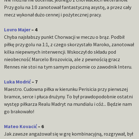
Przy golu na 1:0 zanotował fantastyczną asystę, a przez cały
mecz wykonał dużo cennej i pożytecznej pracy.
Lovro Majer
– 4
Chyba najsłabszy punkt Chorwacji w meczu o brąz. Podbił
piłkę przy golu na 1:1, z czego skorzystało Maroko, zanotował
kilka niepewnych interwencji. Wskoczył do składu pod
nieobecność Marcelo Brozovicia, ale z pewnością gracz
Rennes nie stoi na tym samym poziomie co zawodnik Interu.
Luka Modrić
– 7
Maestro. Cudowna piłka w kierunku Perisicia przy pierwszej
bramce, serce i płuca drużyny. To był prawdopodobnie ostatni
występ piłkarza Realu Madryt na mundialu i cóż... Będzie nam
go brakowało!
Mateo Kovacić
– 6
Jak zawsze angażował się w grę kombinacyjną, rozgrywał, był