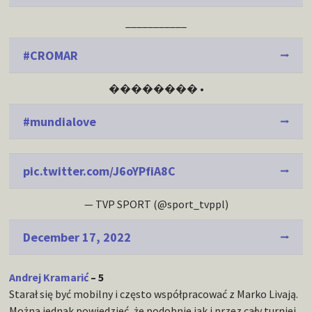
___________
#CROMAR
�������� •
#mundialove
pic.twitter.com/J6oYPfiA8C
— TVP SPORT (@sport_tvppl)
December 17, 2022
Andrej Kramarić
– 5
Starał się być mobilny i często współpracować z Marko Livają.
Można jednak powiedzieć, że podobnie jak i przez cały turniej,