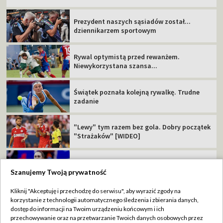
Świątek poznała kolejną rywalkę. Trudne
zadanie
"Lewy" tym razem bez gola. Dobry początek
"Strażaków" [WIDEO]
MŚ do lat 20, Oregon: oglądaj 2. dzień
Trener GKS zachowuje optymizm. "Nie
jesteśmy bez szans"
TVP
Szanujemy Twoją prywatność
Abonament TVP
Regulamin TVP
Kliknij "Akceptuję i przechodzę do serwisu", aby wyrazić zgody na
Polityka prywatności
Sklep TVP
korzystanie z technologii automatycznego śledzenia i zbierania danych,
dostęp do informacji na Twoim urządzeniu końcowym i ich
Biuro Reklamy
Moje zgody
przechowywanie oraz na przetwarzanie Twoich danych osobowych przez