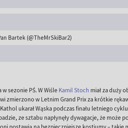
Pan Bartek (@TheMrSkiBar2)
a w sezonie PŚ. W Wiśle
Kamil Stoch
miał za duży 
i zmierzono w Letnim Grand Prix za krótkie ręka
an Kathol ukarał Wąska podczas finału letniego cykl
opadzie, ze sztabu napłynęły dywagacje, że może po 
oni postawią na bezpieczniejsze kostiumy – takie 