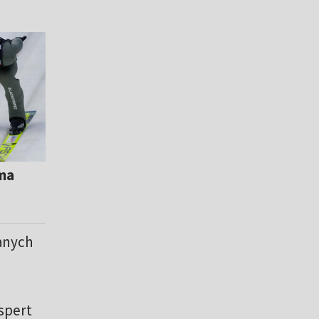
 ma
anych
kspert