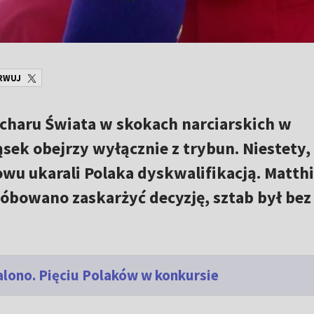
RWUJ
ucharu Świata w skokach narciarskich w
ek obejrzy wyłącznie z trybun. Niestety,
owu ukarali Polaka dyskwalifikacją. Matth
róbowano zaskarżyć decyzję, sztab był bez
palono. Pięciu Polaków w konkursie