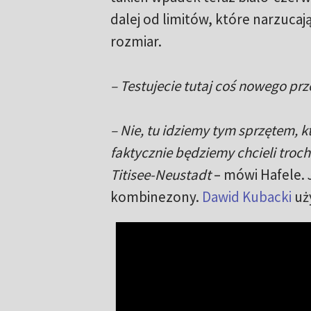
dalej od limitów, które narzucaj
rozmiar.
– Testujecie tutaj coś nowego pr
– Nie, tu idziemy tym sprzętem, k
faktycznie będziemy chcieli troc
Titisee-Neustadt
– mówi Hafele. 
kombinezony.
Dawid Kubacki
uży