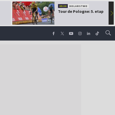
09:30
KOLARSTWO
Tour de Pologne: 5. etap
▶