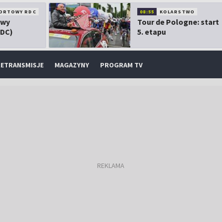
ORTOWY RDC
08:55
KOLARSTWO
owy
Tour de Pologne: start
RDC)
5. etapu
ETRANSMISJE
MAGAZYNY
PROGRAM TV