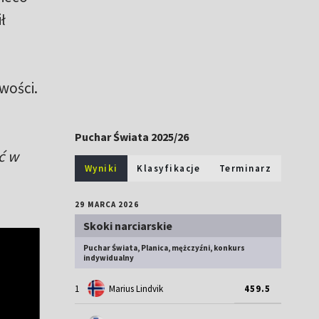
ł
wości.
Puchar Świata 2025/26
ć w
Wyniki
Klasyfikacje
Terminarz
29 MARCA 2026
Skoki narciarskie
Puchar Świata, Planica, mężczyźni, konkurs
indywidualny
1
Marius Lindvik
459.5