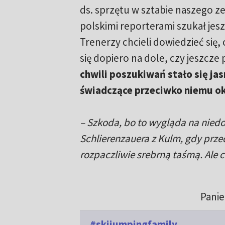
ds. sprzętu w sztabie naszego ze
polskimi reporterami szukał jesz
Trenerzy chcieli dowiedzieć się, 
się dopiero na dole, czy jeszcz
chwili poszukiwań stało się ja
świadczące przeciwko niemu ok
– Szkoda, bo to wygląda na niedop
Schlierenzauera z Kulm, gdy prze
rozpaczliwie srebrną taśmą. Ale có
Panie
#skijumpingfamily