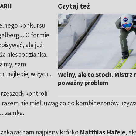
Czytaj też
ARII
ielnego konkursu
elbergu. O formie
zpisywać, ale już
ża niespodzianka.
 zimy, sam
i najlepiej w życiu.
Wolny, ale to Stoch. Mistrz
poważny problem
przeszedł kontroli
ym razem nie mieli uwag co do kombinezonów używ
o… zamka.
rzekazał nam najpierw krótko
Matthias Hafele
, e