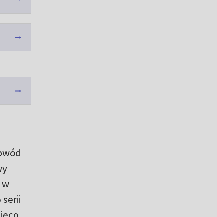
obwód
wy
u w
serii
nieco