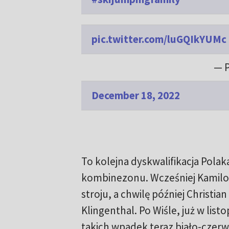
pic.twitter.com/luGQIkYUMc
— 
December 18, 2022
To kolejna dyskwalifikacja Polak
kombinezonu. Wcześniej Kamilow
stroju, a chwilę później Christi
Klingenthal. Po Wiśle, już w list
takich wpadek teraz biało-czerw