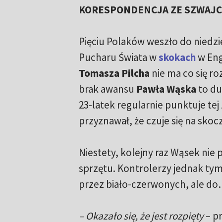
KORESPONDENCJA ZE SZWAJC
Pięciu Polaków weszło do niedz
Pucharu Świata w
skokach
w Eng
Tomasza Pilcha
nie ma co się ro
brak awansu
Pawła Wąska
to du
23-latek regularnie punktuje tej
przyznawał, że czuje się na skoczn
Niestety, kolejny raz Wąsek nie 
sprzętu. Kontrolerzy jednak t
przez biało-czerwonych, ale d
– Okazało się, że jest rozpięty
– p