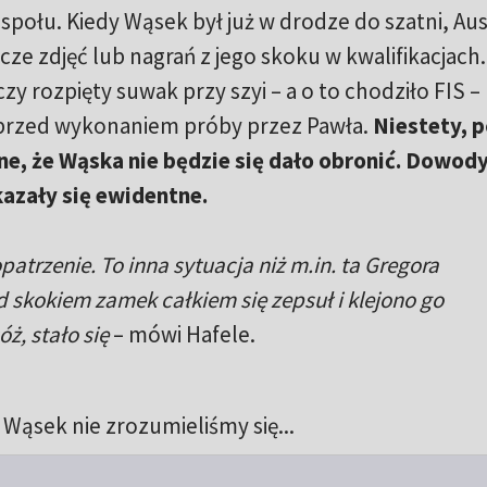
społu. Kiedy Wąsek był już w drodze do szatni, Aus
cze zdjęć lub nagrań z jego skoku w kwalifikacjach.
czy rozpięty suwak przy szyi – a o to chodziło FIS –
e przed wykonaniem próby przez Pawła.
Niestety, 
sne, że Wąska nie będzie się dało obronić. Dowod
azały się ewidentne.
atrzenie. To inna sytuacja niż m.in. ta Gregora
d skokiem zamek całkiem się zepsuł i klejono go
ż, stało się
– mówi Hafele.
 Wąsek nie zrozumieliśmy się...