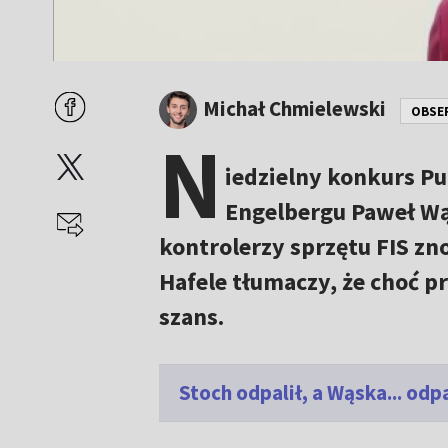
Michał Chmielewski
OBSE
N
iedzielny konkurs P
Engelbergu Paweł Wąs
kontrolerzy sprzętu FIS zn
Hafele tłumaczy, że choć p
szans.
Stoch odpalił, a Wąska... od