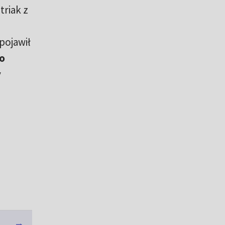
triak z
 pojawił
po
y