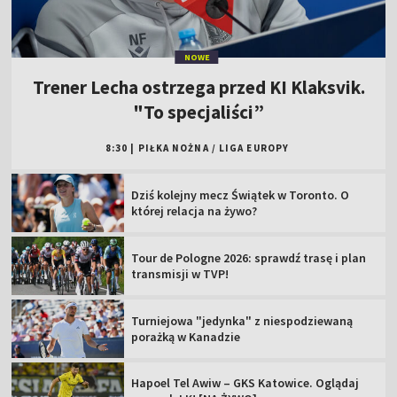
NOWE
Trener Lecha ostrzega przed KI Klaksvik.
"To specjaliści”
8:30
|
PIŁKA NOŻNA
/
LIGA EUROPY
Dziś kolejny mecz Świątek w Toronto. O
której relacja na żywo?
Tour de Pologne 2026: sprawdź trasę i plan
transmisji w TVP!
Turniejowa "jedynka" z niespodziewaną
porażką w Kanadzie
Hapoel Tel Awiw – GKS Katowice. Oglądaj