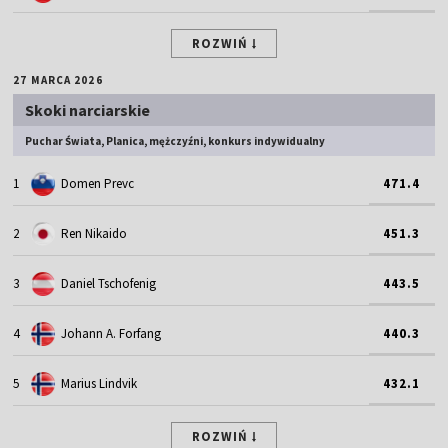
ROZWIŃ
27 MARCA 2026
Skoki narciarskie
Puchar Świata, Planica, mężczyźni, konkurs indywidualny
1
Domen Prevc
471.4
2
Ren Nikaido
451.3
3
Daniel Tschofenig
443.5
4
Johann A. Forfang
440.3
5
Marius Lindvik
432.1
ROZWIŃ