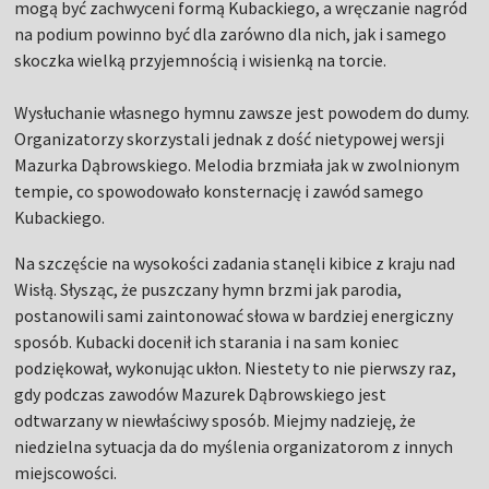
mogą być zachwyceni formą Kubackiego, a wręczanie nagród
na podium powinno być dla zarówno dla nich, jak i samego
skoczka wielką przyjemnością i wisienką na torcie.
Wysłuchanie własnego hymnu zawsze jest powodem do dumy.
Organizatorzy skorzystali jednak z dość nietypowej wersji
Mazurka Dąbrowskiego. Melodia brzmiała jak w zwolnionym
tempie, co spowodowało konsternację i zawód samego
Kubackiego.
Na szczęście na wysokości zadania stanęli kibice z kraju nad
Wisłą. Słysząc, że puszczany hymn brzmi jak parodia,
postanowili sami zaintonować słowa w bardziej energiczny
sposób. Kubacki docenił ich starania i na sam koniec
podziękował, wykonując ukłon. Niestety to nie pierwszy raz,
gdy podczas zawodów Mazurek Dąbrowskiego jest
odtwarzany w niewłaściwy sposób. Miejmy nadzieję, że
niedzielna sytuacja da do myślenia organizatorom z innych
miejscowości.