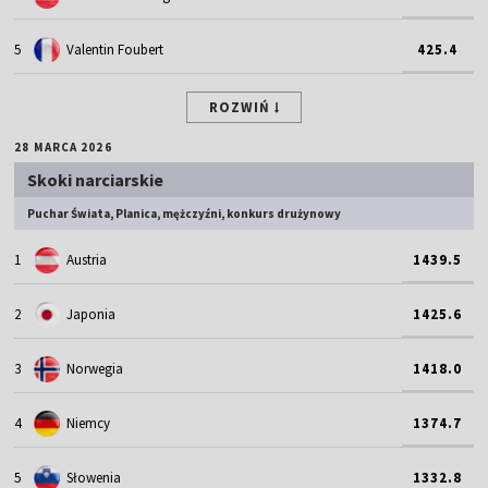
5
Valentin Foubert
425.4
ROZWIŃ
28 MARCA 2026
Skoki narciarskie
Puchar Świata, Planica, mężczyźni, konkurs drużynowy
1
Austria
1439.5
2
Japonia
1425.6
3
Norwegia
1418.0
4
Niemcy
1374.7
5
Słowenia
1332.8