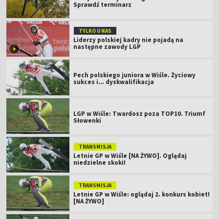
Sprawdź terminarz
TYLKO U NAS
Liderzy polskiej kadry nie pojadą na
następne zawody LGP
Pech polskiego juniora w Wiśle. Życiowy
sukces i... dyskwalifikacja
LGP w Wiśle: Twardosz poza TOP10. Triumf
Słowenki
TRANSMISJA
Letnie GP w Wiśle [NA ŻYWO]. Oglądaj
niedzielne skoki!
TRANSMISJA
Letnie GP w Wiśle: oglądaj 2. konkurs kobiet!
[NA ŻYWO]