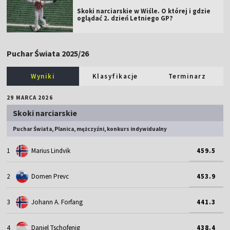
Skoki narciarskie w Wiśle. O której i gdzie
oglądać 2. dzień Letniego GP?
Puchar Świata 2025/26
Wyniki
Klasyfikacje
Terminarz
29 MARCA 2026
Skoki narciarskie
Puchar Świata, Planica, mężczyźni, konkurs indywidualny
1
Marius Lindvik
459.5
2
Domen Prevc
453.9
3
Johann A. Forfang
441.3
4
Daniel Tschofenig
438.4