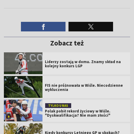
Zobacz też
Liderzy zostają w domu. Znamy skład na
kolejny konkurs LGP
FIS nie próżnowała w Wiśle. Niecodzienne
wykluczenia
TYLKO U NAS
Polak pobił rekord życiowy w Wiśle.
"Dyskwalifikacja? Nie mam złości"
Kiedy konkursy Letniego GP w skokach?