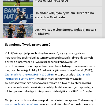
mecz el. LK! [NA ŻYWO]
Holender kolejnym rywalem Hurkacza na
kortach w Montrealu
Lech walczy o Ligę Europy. Oglądaj mecz z
KI Klaksvik!
Szanujemy Twoją prywatność
Kliknij "Akceptuję i przechodzę do serwisu", aby wyrazić zgody na
korzystanie z technologii automatycznego śledzenia i zbierania danych,
TVP
dostęp do informacji na Twoim urządzeniu końcowym i ich
Abonament TVP
Regulamin TVP
przechowywanie oraz na przetwarzanie Twoich danych osobowych przez
nas, czyli Telewizję Polską S.A. w likwidacji (zwaną dalej również „TVP”),
Polityka prywatności
Sklep TVP
Zaufanych Partnerów z IAB* (1201 firm)
oraz pozostałych
Zaufanych
Partnerów TVP (93 firm)
, w celach marketingowych (w tym do
Biuro Reklamy
Moje zgody
zautomatyzowanego dopasowania reklam do Twoich zainteresowań i
mierzenia ich skuteczności) i pozostałych, które wskazujemy poniżej, a
Oferta Handlowa
Biuro reklamy
także zgody na udostępnianie przez nas identyfikatora PPID do Google.
Telegazeta ogłoszenia
Kontakt
Twoje dane osobowe zbierane podczas odwiedzania przez Ciebie naszych
Emisja w TVP
poszczególnych serwisów
zwanych dalej „Portalem”, w tym informacje