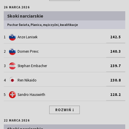
26 MARCA 2026
Skoki narciarskie
Puchar Świata, Planica, mężczyźni, kwalifikacje
1
Anze Lanisek
242.5
2
Domen Prevc
240.3
3
Stephan Embacher
239.7
4
Ren Nikaido
230.8
5
Sandro Hauswirth
228.2
ROZWIŃ
22 MARCA 2026
Skoki narciarskie