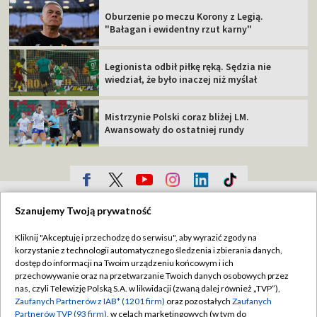
Oburzenie po meczu Korony z Legią.
"Bałagan i ewidentny rzut karny"
Legionista odbił piłkę ręką. Sędzia nie
wiedział, że było inaczej niż myślał
Mistrzynie Polski coraz bliżej LM.
Awansowały do ostatniej rundy
TVP
Szanujemy Twoją prywatność
Abonament TVP
Regulamin TVP
Kliknij "Akceptuję i przechodzę do serwisu", aby wyrazić zgody na
Polityka prywatności
Sklep TVP
korzystanie z technologii automatycznego śledzenia i zbierania danych,
dostęp do informacji na Twoim urządzeniu końcowym i ich
Biuro Reklamy
Moje zgody
przechowywanie oraz na przetwarzanie Twoich danych osobowych przez
nas, czyli Telewizję Polską S.A. w likwidacji (zwaną dalej również „TVP”),
Oferta Handlowa
Biuro reklamy
Zaufanych Partnerów z IAB* (1201 firm)
oraz pozostałych
Zaufanych
Partnerów TVP (93 firm)
, w celach marketingowych (w tym do