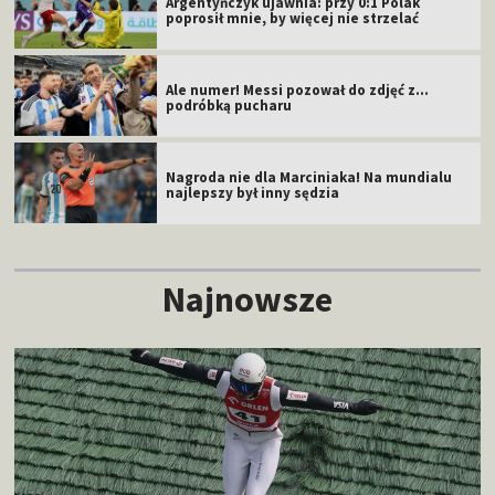
Argentyńczyk ujawnia: przy 0:1 Polak
poprosił mnie, by więcej nie strzelać
Ale numer! Messi pozował do zdjęć z...
podróbką pucharu
Nagroda nie dla Marciniaka! Na mundialu
najlepszy był inny sędzia
Najnowsze