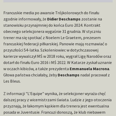
Francuskie media po awansie Trójkolorowych do finału
zgodnie informowały, że
Didier Deschamps
zostanie na
stanowisku przynajmniej do końca Euro 2024. Kontrakt
obecnego selekcjonera wygaśnie 31 grudnia. W styczniu
trener ma się spotkać z Noelem Le Graetem, prezesem
francuskiej federacji piłkarskiej. Panowie mają rozmawiać o
przyszłości 54-latka. Szkoleniowiec w dotychczasowej
karierze wywalczył MŚ w 2018 roku, wygrał Ligę Narodów oraz
dotarł do finału Euro 2016 i MŚ 2022. W Katarze zyskał uznanie
w oczach kibiców, a także prezydenta
Emmanuela Macrona
.
Głowa państwa chciałaby, żeby
Deschamps
nadal pracował z
Les Bleus.
Z informacji "L'Equipe" wynika, że selekcjoner wyraża chęć
dalszej pracy z wicemistrzami świata. Ludzie z jego otoczenia
przyznają, że łakomym kąskiem dla trenera jest ewentualna
posada w Juventusie. Francuzi donoszą, że klub niebawem