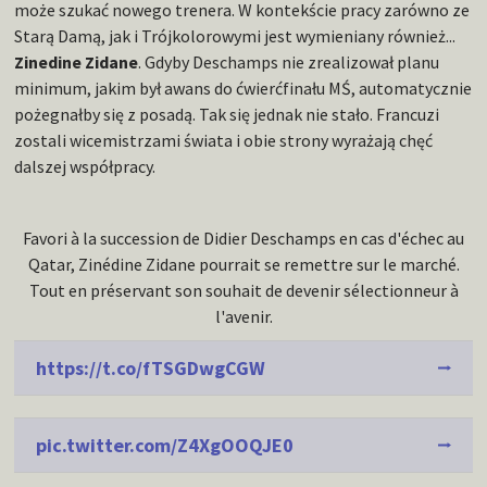
może szukać nowego trenera. W kontekście pracy zarówno ze
Starą Damą, jak i Trójkolorowymi jest wymieniany również...
Zinedine Zidane
. Gdyby Deschamps nie zrealizował planu
minimum, jakim był awans do ćwierćfinału MŚ, automatycznie
pożegnałby się z posadą. Tak się jednak nie stało. Francuzi
zostali wicemistrzami świata i obie strony wyrażają chęć
dalszej współpracy.
Favori à la succession de Didier Deschamps en cas d'échec au
Qatar, Zinédine Zidane pourrait se remettre sur le marché.
Tout en préservant son souhait de devenir sélectionneur à
l'avenir.
https://t.co/fTSGDwgCGW
pic.twitter.com/Z4XgOOQJE0