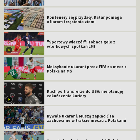
Kontenery się przydały. Katar pomaga
ofiarom trzęsienia ziemi
"Sportowy wieczór": zobacz gole z
wtorkowych spotkań LM!
Meksykanie ukarani przez FIFA za mecz z
Polską na MŚ
Klich po transferze do USA: nie planuję
zakończenia kariery
Rywale ukarani. Muszą zapłacić za
zachowanie w trakcie meczu z Polakami