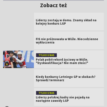
Zobacz też
Liderzy zostają w domu. Znamy skład na
kolejny konkurs LGP
FIS nie próżnowała w Wiśle. Niecodzienne
wykluczenia
TYLKO U NAS
Polak pobił rekord życiowy w Wiśle.
"Dyskwalifikacja? Nie mam złości"
Kiedy konkursy Letniego GP w skokach?
Sprawdź terminarz
TYLKO U NAS
Liderzy polskiej kadry nie pojadą na
następne zawody LGP