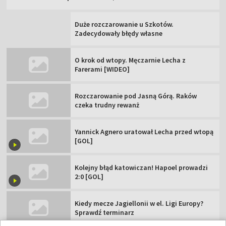
Kiedy mecze Rakowa w el. Ligi
Konferencji? Zobacz terminarz
19:00
|
PIŁKA NOŻNA
/
LIGA KONFERENCJI
Duże rozczarowanie u Szkotów.
Zadecydowały błędy własne
O krok od wtopy. Męczarnie Lecha z
Farerami [WIDEO]
Rozczarowanie pod Jasną Górą. Raków
czeka trudny rewanż
Yannick Agnero uratował Lecha przed wtopą