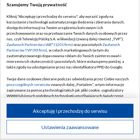
Szanujemy Twoją prywatność
[GOL]
Kliknij "Akceptuję i przechodzę do serwisu", aby wyrazić zgody na
Kolejny błąd katowiczan! Hapoel prowadzi
korzystanie z technologii automatycznego śledzenia i zbierania danych,
2:0 [GOL]
dostęp do informacji na Twoim urządzeniu końcowym i ich
przechowywanie oraz na przetwarzanie Twoich danych osobowych przez
nas, czyli Telewizję Polską S.A. w likwidacji (zwaną dalej również „TVP”),
Kiedy mecze Jagiellonii w el. Ligi Europy?
Zaufanych Partnerów z IAB* (1201 firm)
oraz pozostałych
Zaufanych
Sprawdź terminarz
Partnerów TVP (93 firm)
, w celach marketingowych (w tym do
zautomatyzowanego dopasowania reklam do Twoich zainteresowań i
mierzenia ich skuteczności) i pozostałych, które wskazujemy poniżej, a
także zgody na udostępnianie przez nas identyfikatora PPID do Google.
Twoje dane osobowe zbierane podczas odwiedzania przez Ciebie naszych
TVP
poszczególnych serwisów
zwanych dalej „Portalem”, w tym informacje
zapisywane za pomocą technologii takich jak: pliki cookie, sygnalizatory
Abonament TVP
Regulamin TVP
WWW lub innych podobnych technologii umożliwiających świadczenie
dopasowanych i bezpiecznych usług, personalizację treści oraz reklam,
Polityka prywatności
Sklep TVP
udostępnianie funkcji mediów społecznościowych oraz analizowanie
Akceptuję i przechodzę do serwisu
Biuro Reklamy
Moje zgody
ruchu w Internecie.
Oferta Handlowa
Biuro reklamy
Twoje dane osobowe zbierane podczas odwiedzania przez Ciebie
Ustawienia zaawansowane
News
Transmisje
Wideo
Więcej
poszczególnych serwisów
na Portalu, takie jak adresy IP, identyfikatory
Telegazeta ogłoszenia
Kontakt
Twoich urządzeń końcowych i identyfikatory plików cookie, informacje o