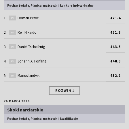
Puchar Świata, Planica, mężczyźni, konkurs indywidualny
1
Domen Prevc
471.4
2
Ren Nikaido
451.3
3
Daniel Tschofenig
443.5
4
Johann A. Forfang
440.3
5
Marius Lindvik
432.1
ROZWIŃ
26 MARCA 2026
Skoki narciarskie
Puchar Świata, Planica, mężczyźni, kwalifikacje