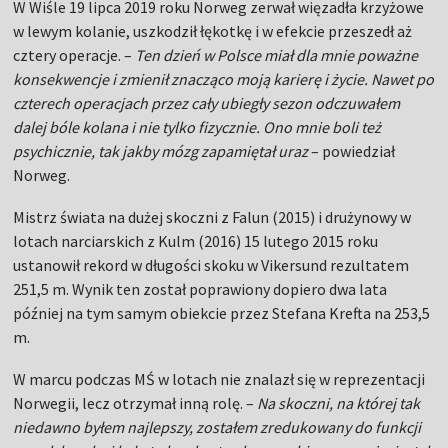
W Wiśle 19 lipca 2019 roku Norweg zerwał więzadła krzyżowe
w lewym kolanie, uszkodził łękotkę i w efekcie przeszedł aż
cztery operacje. –
Ten dzień w Polsce miał dla mnie poważne
konsekwencje i zmienił znacząco moją karierę i życie. Nawet po
czterech operacjach przez cały ubiegły sezon odczuwałem
dalej bóle kolana i nie tylko fizycznie. Ono mnie boli też
psychicznie, tak jakby mózg zapamiętał uraz
– powiedział
Norweg.
Mistrz świata na dużej skoczni z Falun (2015) i drużynowy w
lotach narciarskich z Kulm (2016) 15 lutego 2015 roku
ustanowił rekord w długości skoku w Vikersund rezultatem
251,5 m. Wynik ten został poprawiony dopiero dwa lata
później na tym samym obiekcie przez Stefana Krefta na 253,5
m.
W marcu podczas MŚ w lotach nie znalazł się w reprezentacji
Norwegii, lecz otrzymał inną rolę. –
Na skoczni, na której tak
niedawno byłem najlepszy, zostałem zredukowany do funkcji