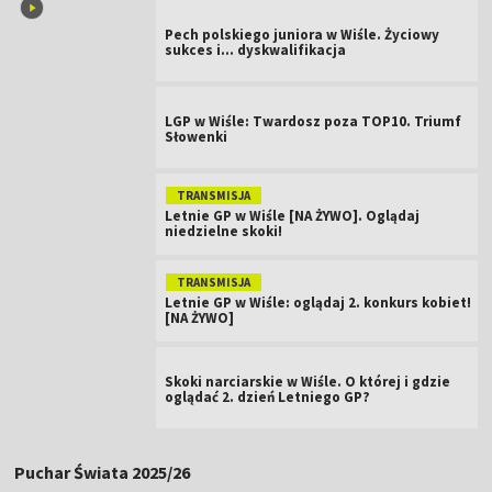
Pech polskiego juniora w Wiśle. Życiowy
sukces i... dyskwalifikacja
LGP w Wiśle: Twardosz poza TOP10. Triumf
Słowenki
TRANSMISJA
Letnie GP w Wiśle [NA ŻYWO]. Oglądaj
niedzielne skoki!
TRANSMISJA
Letnie GP w Wiśle: oglądaj 2. konkurs kobiet!
[NA ŻYWO]
Skoki narciarskie w Wiśle. O której i gdzie
oglądać 2. dzień Letniego GP?
Puchar Świata 2025/26