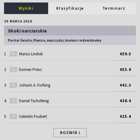
Wyniki
Klasyfikacje
Terminarz
29 MARCA 2026
Skoki narciarskie
Puchar Świata, Planica, mężczyźni, konkurs indywidualny
1
Marius Lindvik
459.5
2
Domen Prevc
453.9
3
Johann A. Forfang
441.3
4
Daniel Tschofenig
438.4
5
Valentin Foubert
425.4
ROZWIŃ