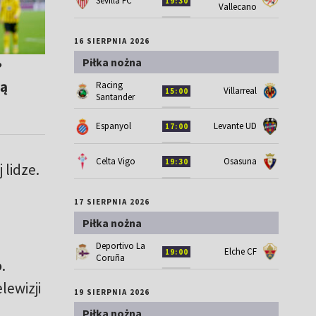
Sevilla FC
19:30
Vallecano
16 SIERPNIA 2026
Piłka nożna
?
ią
Racing
Villarreal
15:00
Santander
Espanyol
Levante UD
17:00
Celta Vigo
Osasuna
19:30
 lidze.
17 SIERPNIA 2026
Piłka nożna
Deportivo La
Elche CF
19:00
Coruña
o
.
lewizji
19 SIERPNIA 2026
Piłka nożna