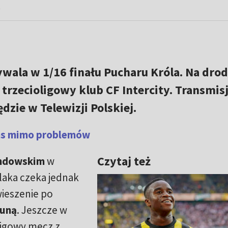
)
ywala w 1/16 finału Pucharu Króla. Na dro
trzecioligowy klub CF Intercity. Transmisj
zie w Telewizji Polskiej.
ans mimo problemów
Czytaj też
ndowskim
w
laka czeka jednak
wieszenie po
uną
. Jeszcze w
ligowy mecz z