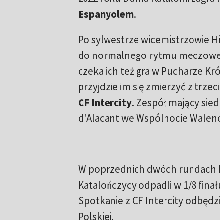
Espanyolem
.
Po sylwestrze wicemistrzowie Hi
do normalnego rytmu meczowego
czeka ich też gra w Pucharze Król
przyjdzie im się zmierzyć z trz
CF Intercity
. Zespół mający sie
d'Alacant we Wspólnocie Walencki
W poprzednich dwóch rundach Ba
Katalończycy odpadli w 1/8 fina
Spotkanie z CF Intercity odbędzi
Polskiej.