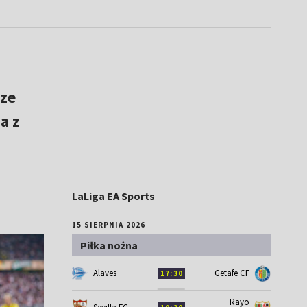
dze
a z
LaLiga EA Sports
15 SIERPNIA 2026
Piłka nożna
Alaves
Getafe CF
17:30
Rayo