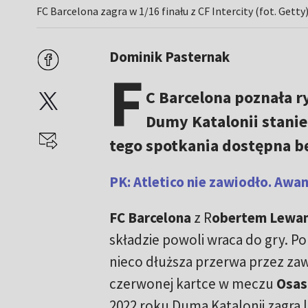
FC Barcelona zagra w 1/16 finału z CF Intercity (fot. Getty
Dominik Pasternak
F
C Barcelona poznała r
Dumy Katalonii stanie 
tego spotkania dostępna będ
PK: Atletico nie zawiodło. Aw
FC Barcelona
z R
obertem Lewa
składzie
powoli wraca do gry. Po
nieco dłuższa przerwa przez za
czerwonej kartce w meczu
Osas
2022 roku Duma Katalonii zagra 