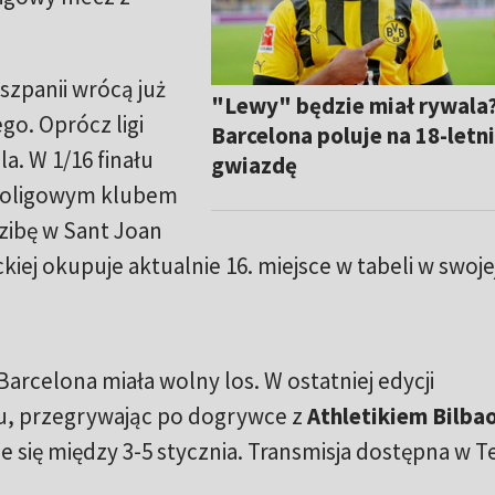
szpanii wrócą już
"Lewy" będzie miał rywala
. Oprócz ligi
Barcelona poluje na 18-letn
a. W 1/16 finału
gwiazdę
ecioligowym klubem
dzibę w Sant Joan
ej okupuje aktualnie 16. miejsce w tabeli w swojej
rcelona miała wolny los. W ostatniej edycji
łu, przegrywając po dogrywce z
Athletikiem Bilba
e się między 3-5 stycznia. Transmisja dostępna w Te