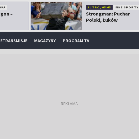
YKA
JUTRO, 05:45
INNE SPORTY
egon –
Strongman: Puchar
Polski, Łuków
ETRANSMISJE
MAGAZYNY
PROGRAM TV