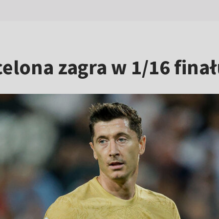
elona zagra w 1/16 finału