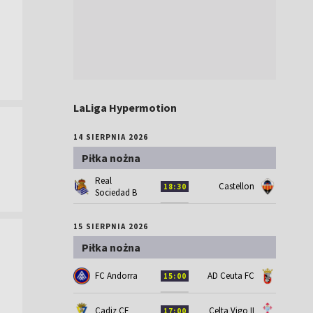
LaLiga Hypermotion
14 SIERPNIA 2026
Piłka nożna
Real
Castellon
18:30
Sociedad B
15 SIERPNIA 2026
Piłka nożna
FC Andorra
AD Ceuta FC
15:00
Cadiz CF
Celta Vigo II
17:00