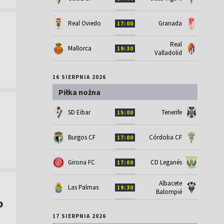
Real Oviedo
Granada
17:00
Real
Mallorca
19:30
Valladolid
16 SIERPNIA 2026
Piłka nożna
SD Eibar
Tenerife
15:00
Burgos CF
Córdoba CF
17:00
Girona FC
CD Leganés
17:00
Albacete
Las Palmas
19:30
Balompié
o
17 SIERPNIA 2026