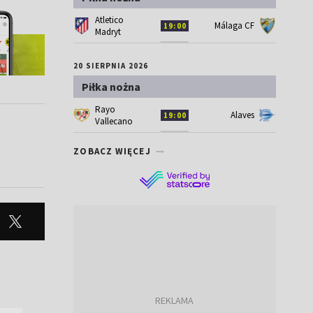
Atletico
Málaga CF
19:00
Madryt
20 SIERPNIA 2026
Piłka nożna
Rayo
Alaves
19:00
Vallecano
ZOBACZ WIĘCEJ