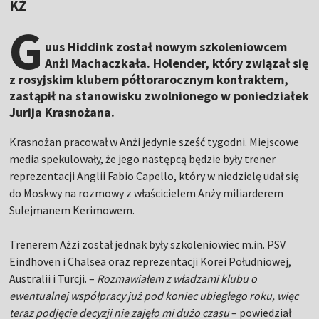
KŻ
G
uus Hiddink został nowym szkoleniowcem
Anżi Machaczkała. Holender, który związał się
z rosyjskim klubem półtorarocznym kontraktem,
zastąpił na stanowisku zwolnionego w poniedziałek
Jurija Krasnożana.
Krasnożan pracował w Anżi jedynie sześć tygodni. Miejscowe
media spekulowały, że jego następcą będzie były trener
reprezentacji Anglii Fabio Capello, który w niedzielę udał się
do Moskwy na rozmowy z właścicielem Anży miliarderem
Sulejmanem Kerimowem.
Trenerem Ażzi został jednak były szkoleniowiec m.in. PSV
Eindhoven i Chalsea oraz reprezentacji Korei Południowej,
Australii i Turcji. –
Rozmawiałem z władzami klubu o
ewentualnej współpracy już pod koniec ubiegłego roku, więc
teraz podjęcie decyzji nie zajęło mi dużo czasu
– powiedział