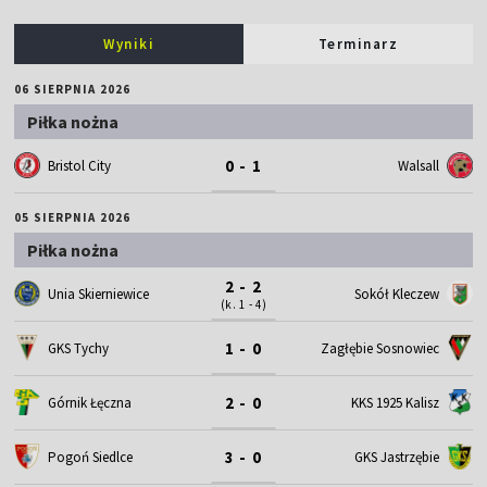
Wyniki
Terminarz
06 SIERPNIA 2026
Piłka nożna
0 - 1
Bristol City
Walsall
05 SIERPNIA 2026
Piłka nożna
2 - 2
Unia Skierniewice
Sokół Kleczew
(k. 1 - 4)
1 - 0
GKS Tychy
Zagłębie Sosnowiec
2 - 0
Górnik Łęczna
KKS 1925 Kalisz
3 - 0
Pogoń Siedlce
GKS Jastrzębie