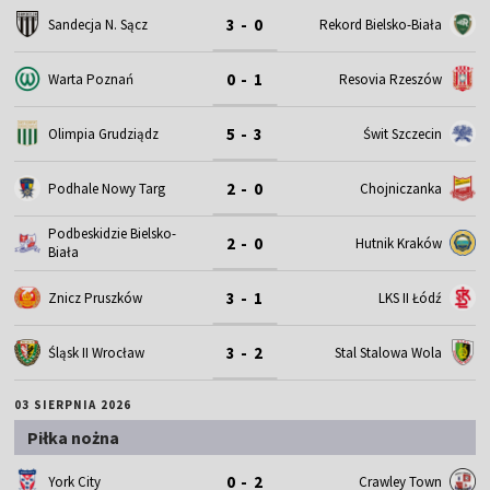
3 - 0
Sandecja N. Sącz
Rekord Bielsko-Biała
0 - 1
Warta Poznań
Resovia Rzeszów
5 - 3
Olimpia Grudziądz
Świt Szczecin
2 - 0
Podhale Nowy Targ
Chojniczanka
Podbeskidzie Bielsko-
2 - 0
Hutnik Kraków
Biała
3 - 1
Znicz Pruszków
LKS II Łódź
3 - 2
Śląsk II Wrocław
Stal Stalowa Wola
03 SIERPNIA 2026
Piłka nożna
0 - 2
York City
Crawley Town