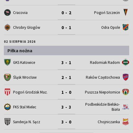
0 - 2
Cracovia
Pogoń Szczecin
0 - 1
Chrobry Głogów
Odra Opole
02 SIERPNIA 2026
Piłka nożna
3 - 1
GKS Katowice
Radomiak Radom
2 - 1
Śląsk Wrocław
Raków Częstochowa
1 - 0
Pogoń Grodzisk Maz.
Puszcza Niepołomice
Podbeskidzie Bielsko-
3 - 3
FKS Stal Mielec
Biała
3 - 0
Sandecja N. Sącz
Chojniczanka