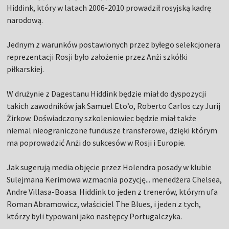
Hiddink, który w latach 2006-2010 prowadził rosyjską kadrę
narodową.
Jednym z warunków postawionych przez byłego selekcjonera
reprezentacji Rosji było założenie przez Anżi szkółki
piłkarskiej.
W drużynie z Dagestanu Hiddink będzie miał do dyspozycji
takich zawodników jak Samuel Eto’o, Roberto Carlos czy Jurij
Żirkow. Doświadczony szkoleniowiec będzie miał także
niemal nieograniczone fundusze transferowe, dzięki którym
ma poprowadzić Anżi do sukcesów w Rosji i Europie.
Jak sugerują media objęcie przez Holendra posady w klubie
Sulejmana Kerimowa wzmacnia pozycję... menedżera Chelsea,
Andre Villasa-Boasa. Hiddink to jeden z trenerów, którym ufa
Roman Abramowicz, właściciel The Blues, i jeden z tych,
którzy byli typowani jako następcy Portugalczyka.