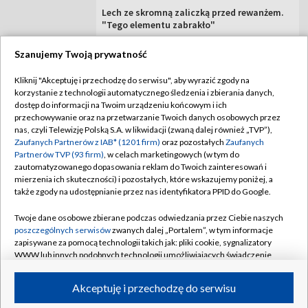
Lech ze skromną zaliczką przed rewanżem.
"Tego elementu zabrakło"
Szanujemy Twoją prywatność
Kliknij "Akceptuję i przechodzę do serwisu", aby wyrazić zgody na
korzystanie z technologii automatycznego śledzenia i zbierania danych,
TVP
dostęp do informacji na Twoim urządzeniu końcowym i ich
przechowywanie oraz na przetwarzanie Twoich danych osobowych przez
Abonament TVP
Regulamin TVP
nas, czyli Telewizję Polską S.A. w likwidacji (zwaną dalej również „TVP”),
Polityka prywatności
Sklep TVP
Zaufanych Partnerów z IAB* (1201 firm)
oraz pozostałych
Zaufanych
Partnerów TVP (93 firm)
, w celach marketingowych (w tym do
Biuro Reklamy
Moje zgody
zautomatyzowanego dopasowania reklam do Twoich zainteresowań i
mierzenia ich skuteczności) i pozostałych, które wskazujemy poniżej, a
Oferta Handlowa
Biuro reklamy
także zgody na udostępnianie przez nas identyfikatora PPID do Google.
Telegazeta ogłoszenia
Kontakt
Twoje dane osobowe zbierane podczas odwiedzania przez Ciebie naszych
Emisja w TVP
poszczególnych serwisów
zwanych dalej „Portalem”, w tym informacje
zapisywane za pomocą technologii takich jak: pliki cookie, sygnalizatory
Kanały
Rada Programowa
WWW lub innych podobnych technologii umożliwiających świadczenie
dopasowanych i bezpiecznych usług, personalizację treści oraz reklam,
Ogłoszenia przetargowe
udostępnianie funkcji mediów społecznościowych oraz analizowanie
©2026 Telewizja Polska Spółka Akcyjna w likwidacji
Akceptuję i przechodzę do serwisu
ruchu w Internecie.
Akademia Telewizyjna