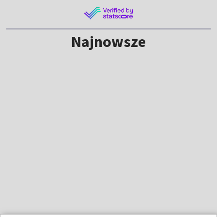
Najnowsze
Kolejny błąd katowiczan! Hapoel
prowadzi 2:0 [GOL]