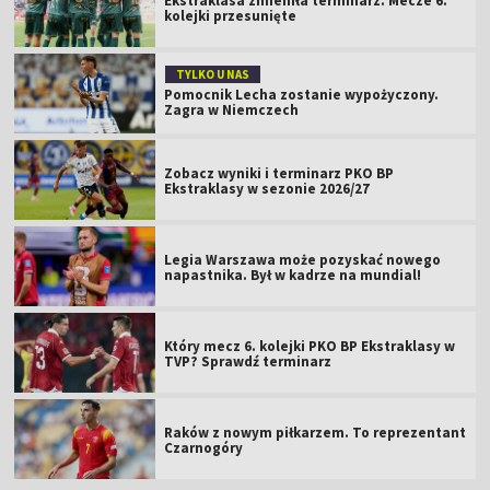
Ekstraklasa zmieniła terminarz. Mecze 6.
kolejki przesunięte
TYLKO U NAS
Pomocnik Lecha zostanie wypożyczony.
Zagra w Niemczech
Zobacz wyniki i terminarz PKO BP
Ekstraklasy w sezonie 2026/27
Legia Warszawa może pozyskać nowego
napastnika. Był w kadrze na mundial!
Który mecz 6. kolejki PKO BP Ekstraklasy w
TVP? Sprawdź terminarz
Raków z nowym piłkarzem. To reprezentant
Czarnogóry