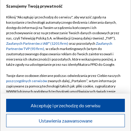
Szanujemy Twoją prywatność
18:24
|
PIŁKA NOŻNA
/
LIGA KONFERENCJI
Kliknij "Akceptuję i przechodzę do serwisu", aby wyrazić zgody na
Kiedy mecze Jagiellonii w el. Ligi Europy?
korzystanie z technologii automatycznego śledzenia i zbierania danych,
Sprawdź terminarz
dostęp do informacji na Twoim urządzeniu końcowym i ich
przechowywanie oraz na przetwarzanie Twoich danych osobowych przez
nas, czyli Telewizję Polską S.A. w likwidacji (zwaną dalej również „TVP”),
Zaufanych Partnerów z IAB* (1201 firm)
oraz pozostałych
Zaufanych
Fatalny błąd GKS! Hapoel trafia na 1:0 [GOL]
Partnerów TVP (93 firm)
, w celach marketingowych (w tym do
zautomatyzowanego dopasowania reklam do Twoich zainteresowań i
mierzenia ich skuteczności) i pozostałych, które wskazujemy poniżej, a
Faworyt pokonany! Świetny mecz
także zgody na udostępnianie przez nas identyfikatora PPID do Google.
Jagiellonii Białystok [WIDEO]
Twoje dane osobowe zbierane podczas odwiedzania przez Ciebie naszych
poszczególnych serwisów
zwanych dalej „Portalem”, w tym informacje
Świątek idzie za ciosem! Szybka wygrana w
zapisywane za pomocą technologii takich jak: pliki cookie, sygnalizatory
Toronto
WWW lub innych podobnych technologii umożliwiających świadczenie
dopasowanych i bezpiecznych usług, personalizację treści oraz reklam,
udostępnianie funkcji mediów społecznościowych oraz analizowanie
Dziś mecz Hapoel Tel Awiw – GKS Katowice.
Akceptuję i przechodzę do serwisu
ruchu w Internecie.
Sprawdź składy!
Twoje dane osobowe zbierane podczas odwiedzania przez Ciebie
Ustawienia zaawansowane
News
Transmisje
Wideo
Więcej
poszczególnych serwisów
na Portalu, takie jak adresy IP, identyfikatory
ME w skokach do wody: 10 m mężczyzn
Twoich urządzeń końcowych i identyfikatory plików cookie, informacje o