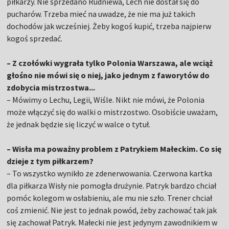
piłkarzy. Nie sprzedano Rudniewa, Lech nie dostał się do
pucharów. Trzeba mieć na uwadze, że nie ma już takich
dochodów jak wcześniej. Żeby kogoś kupić, trzeba najpierw
kogoś sprzedać.
– Z czołówki wygrała tylko Polonia Warszawa, ale wciąż
głośno nie mówi się o niej, jako jednym z faworytów do
zdobycia mistrzostwa...
– Mówimy o Lechu, Legii, Wiśle. Nikt nie mówi, że Polonia
może włączyć się do walki o mistrzostwo. Osobiście uważam,
że jednak będzie się liczyć w walce o tytuł.
– Wisła ma poważny problem z Patrykiem Małeckim. Co się
dzieje z tym piłkarzem?
– To wszystko wynikło ze zdenerwowania. Czerwona kartka
dla piłkarza Wisły nie pomogła drużynie. Patryk bardzo chciał
pomóc kolegom w osłabieniu, ale mu nie szło. Trener chciał
coś zmienić. Nie jest to jednak powód, żeby zachować tak jak
się zachował Patryk. Małecki nie jest jedynym zawodnikiem w