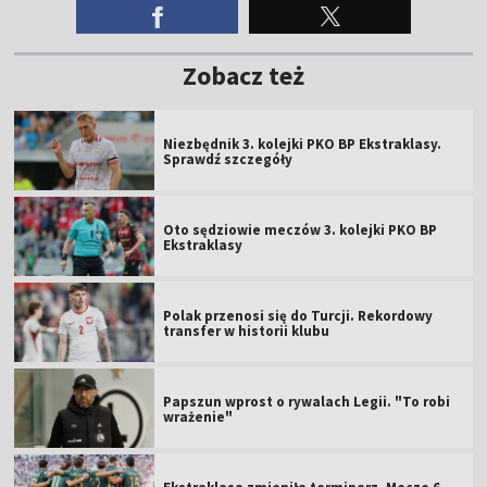
Zobacz też
Niezbędnik 3. kolejki PKO BP Ekstraklasy.
Sprawdź szczegóły
Oto sędziowie meczów 3. kolejki PKO BP
Ekstraklasy
Polak przenosi się do Turcji. Rekordowy
transfer w historii klubu
Papszun wprost o rywalach Legii. "To robi
wrażenie"