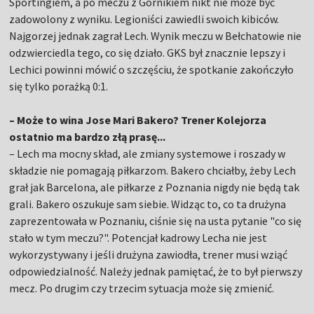
Sportingiem, a po meczu z Górnikiem nikt nie może być
zadowolony z wyniku. Legioniści zawiedli swoich kibiców.
Najgorzej jednak zagrał Lech. Wynik meczu w Bełchatowie nie
odzwierciedla tego, co się działo. GKS był znacznie lepszy i
Lechici powinni mówić o szczęściu, że spotkanie zakończyło
się tylko porażką 0:1.
– Może to wina Jose Mari Bakero?
Trener Kolejorza
ostatnio ma bardzo złą prasę...
– Lech ma mocny skład, ale zmiany systemowe i roszady w
składzie nie pomagają piłkarzom. Bakero chciałby, żeby Lech
grał jak Barcelona, ale piłkarze z Poznania nigdy nie będą tak
grali. Bakero oszukuje sam siebie. Widząc to, co ta drużyna
zaprezentowała w Poznaniu, ciśnie się na usta pytanie "co się
stało w tym meczu?". Potencjał kadrowy Lecha nie jest
wykorzystywany i jeśli drużyna zawiodła, trener musi wziąć
odpowiedzialność. Należy jednak pamiętać, że to był pierwszy
mecz. Po drugim czy trzecim sytuacja może się zmienić.