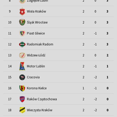
8
Zagłębie Lubin
2
0
3
9
Wisła Kraków
2
0
3
Śląsk Wrocław
10
2
0
3
11
Piast Gliwice
2
-1
3
12
Radomiak Radom
2
-1
3
13
Widzew Łódź
2
0
2
Motor Lublin
14
2
-1
1
15
Cracovia
2
-2
1
16
Korona Kielce
1
-1
0
17
Raków Częstochowa
2
-2
0
18
Wieczysta Kraków
2
-2
0