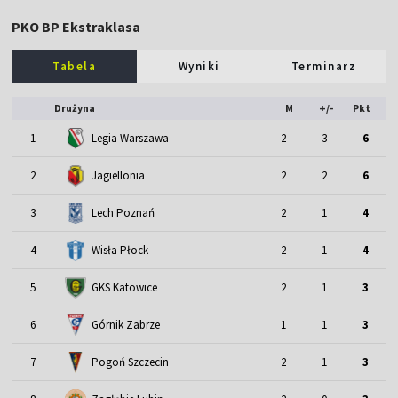
PKO BP Ekstraklasa
Tabela
Wyniki
Terminarz
Drużyna
M
+/-
Pkt
1
Legia Warszawa
2
3
6
2
Jagiellonia
2
2
6
3
Lech Poznań
2
1
4
4
Wisła Płock
2
1
4
5
GKS Katowice
2
1
3
6
Górnik Zabrze
1
1
3
7
Pogoń Szczecin
2
1
3