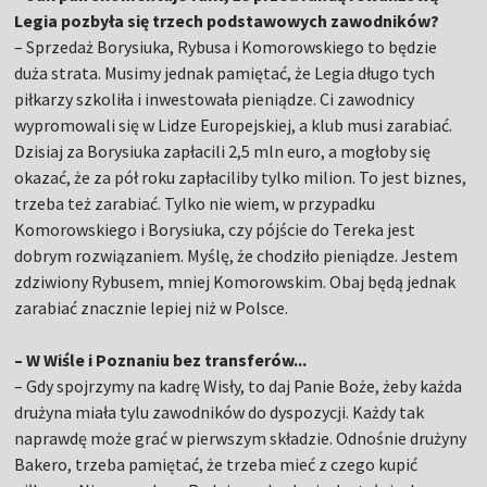
Legia pozbyła się trzech podstawowych zawodników?
– Sprzedaż Borysiuka, Rybusa i Komorowskiego to będzie
duża strata. Musimy jednak pamiętać, że Legia długo tych
piłkarzy szkoliła i inwestowała pieniądze. Ci zawodnicy
wypromowali się w Lidze Europejskiej, a klub musi zarabiać.
Dzisiaj za Borysiuka zapłacili 2,5 mln euro, a mogłoby się
okazać, że za pół roku zapłaciliby tylko milion. To jest biznes,
trzeba też zarabiać. Tylko nie wiem, w przypadku
Komorowskiego i Borysiuka, czy pójście do Tereka jest
dobrym rozwiązaniem. Myślę, że chodziło pieniądze. Jestem
zdziwiony Rybusem, mniej Komorowskim. Obaj będą jednak
zarabiać znacznie lepiej niż w Polsce.
– W Wiśle i Poznaniu bez transferów...
– Gdy spojrzymy na kadrę Wisły, to daj Panie Boże, żeby każda
drużyna miała tylu zawodników do dyspozycji. Każdy tak
naprawdę może grać w pierwszym składzie. Odnośnie drużyny
Bakero, trzeba pamiętać, że trzeba mieć z czego kupić