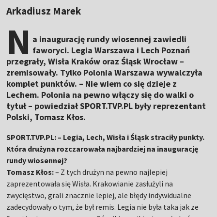
Arkadiusz Marek
N
a inaugurację rundy wiosennej zawiedli
faworyci. Legia Warszawa i Lech Poznań
przegrały, Wisła Kraków oraz Śląsk Wrocław –
zremisowały. Tylko Polonia Warszawa wywalczyła
komplet punktów. – Nie wiem co się dzieje z
Lechem. Polonia na pewno włączy się do walki o
tytuł – powiedział SPORT.TVP.PL były reprezentant
Polski, Tomasz Kłos.
SPORT.TVP.PL: – Legia, Lech, Wisła i Śląsk straciły punkty.
Która drużyna rozczarowała najbardziej na inaugurację
rundy wiosennej?
Tomasz Kłos:
– Z tych drużyn na pewno najlepiej
zaprezentowała się Wisła. Krakowianie zasłużyli na
zwycięstwo, grali znacznie lepiej, ale błędy indywidualne
zadecydowały o tym, że był remis. Legia nie była taka jak ze