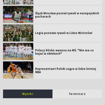
Śląsk Wrocław poznał rywali w europejskich
pucharach
Legia poznała rywali w Lidze Mistrzów!
Polacy blisko awansu na MŚ. "Nie ma co
bujać w obłokach"
Reprezentant Polski zagra w lidze letniej
NBA
Wyniki
Terminarz