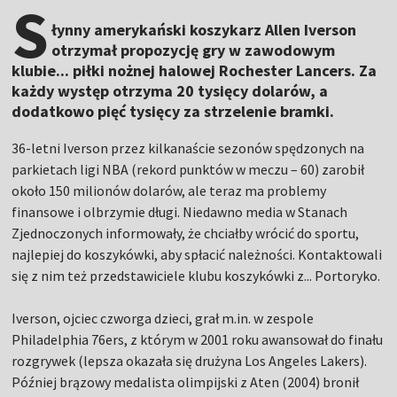
S
łynny amerykański koszykarz Allen Iverson
otrzymał propozycję gry w zawodowym
klubie... piłki nożnej halowej Rochester Lancers. Za
każdy występ otrzyma 20 tysięcy dolarów, a
dodatkowo pięć tysięcy za strzelenie bramki.
36-letni Iverson przez kilkanaście sezonów spędzonych na
parkietach ligi NBA (rekord punktów w meczu – 60) zarobił
około 150 milionów dolarów, ale teraz ma problemy
finansowe i olbrzymie długi. Niedawno media w Stanach
Zjednoczonych informowały, że chciałby wrócić do sportu,
najlepiej do koszykówki, aby spłacić należności. Kontaktowali
się z nim też przedstawiciele klubu koszykówki z... Portoryko.
Iverson, ojciec czworga dzieci, grał m.in. w zespole
Philadelphia 76ers, z którym w 2001 roku awansował do finału
rozgrywek (lepsza okazała się drużyna Los Angeles Lakers).
Później brązowy medalista olimpijski z Aten (2004) bronił