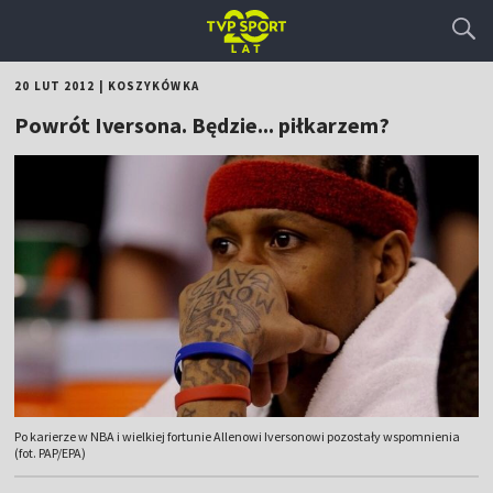
20 LUT 2012
|
KOSZYKÓWKA
Powrót Iversona. Będzie... piłkarzem?
Po karierze w NBA i wielkiej fortunie Allenowi Iversonowi pozostały wspomnienia
(fot. PAP/EPA)