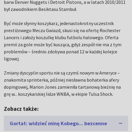
barw Denver Nuggets i Detroit Pistons, a w latach 2010/2011
był zawodnikiem Besiktasu Stambuł.
Być może słynny koszykarz, jedenastokrotny uczestnik
prestiżowego Meczu Gwiazd, skusi się na ofertę Rochester
Lancers i założy koszulkę klubu futbolu halowego. Oferta
premii za gole może być kusząca, gdyż zespół nie ma z tym
problemów – średnio zdobywa ponad 12 w każdej kolejce
ligowej.
Zmiany dyscyplin sportu nie są czymś nowym w Ameryce –
znakomita sprinterka, później niesławna bohaterka afery
dopingowej, Marion Jones zamieniła tartanową bieżnię na
grę w... koszykarskiej lidze WNBA, w ekipie Tulsa Shock.
Zobacz także:
Gortat: widzieć minę Kobego... bezcenne