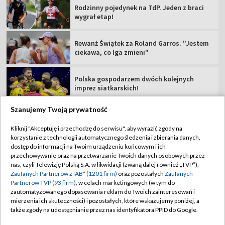
Rodzinny pojedynek na TdP. Jeden z braci
wygrał etap!
Rewanż Świątek za Roland Garros. "Jestem
ciekawa, co Iga zmieni"
Polska gospodarzem dwóch kolejnych
imprez siatkarskich!
Szanujemy Twoją prywatność
Kliknij "Akceptuję i przechodzę do serwisu", aby wyrazić zgody na
korzystanie z technologii automatycznego śledzenia i zbierania danych,
TVP
dostęp do informacji na Twoim urządzeniu końcowym i ich
przechowywanie oraz na przetwarzanie Twoich danych osobowych przez
Abonament TVP
Regulamin TVP
nas, czyli Telewizję Polską S.A. w likwidacji (zwaną dalej również „TVP”),
Polityka prywatności
Sklep TVP
Zaufanych Partnerów z IAB* (1201 firm)
oraz pozostałych
Zaufanych
Partnerów TVP (93 firm)
, w celach marketingowych (w tym do
Biuro Reklamy
Moje zgody
zautomatyzowanego dopasowania reklam do Twoich zainteresowań i
mierzenia ich skuteczności) i pozostałych, które wskazujemy poniżej, a
Oferta Handlowa
Biuro reklamy
także zgody na udostępnianie przez nas identyfikatora PPID do Google.
Telegazeta ogłoszenia
Kontakt