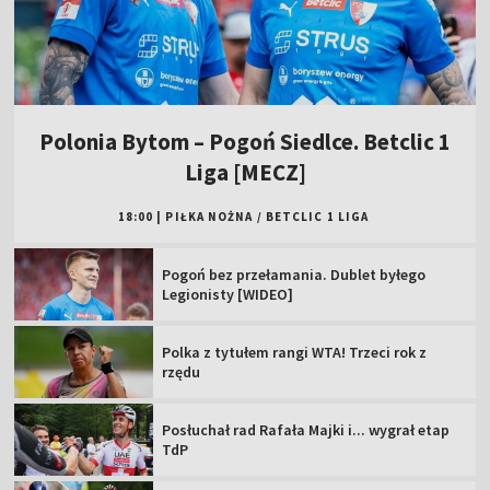
Polonia Bytom – Pogoń Siedlce. Betclic 1
Liga [MECZ]
18:00
|
PIŁKA NOŻNA
/
BETCLIC 1 LIGA
Pogoń bez przełamania. Dublet byłego
Legionisty [WIDEO]
Polka z tytułem rangi WTA! Trzeci rok z
rzędu
Posłuchał rad Rafała Majki i... wygrał etap
TdP