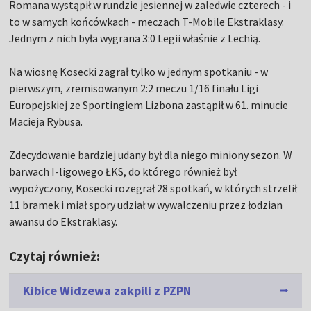
Romana wystąpił w rundzie jesiennej w zaledwie czterech - i
to w samych końcówkach - meczach T-Mobile Ekstraklasy.
Jednym z nich była wygrana 3:0 Legii właśnie z Lechią.
Na wiosnę Kosecki zagrał tylko w jednym spotkaniu - w
pierwszym, zremisowanym 2:2 meczu 1/16 finału Ligi
Europejskiej ze Sportingiem Lizbona zastąpił w 61. minucie
Macieja Rybusa.
Zdecydowanie bardziej udany był dla niego miniony sezon. W
barwach I-ligowego ŁKS, do którego również był
wypożyczony, Kosecki rozegrał 28 spotkań, w których strzelił
11 bramek i miał spory udział w wywalczeniu przez łodzian
awansu do Ekstraklasy.
Czytaj również:
Kibice Widzewa zakpili z PZPN