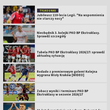
TYLKO U NAS
Jubileusz 110-lecia Legii. "Na wspomnienia
nie starczy nocy"
Niezbędnik 3. kolejki PKO BP Ekstraklasy.
Sprawdź szczegóły
Tabela PKO BP Ekstraklasy 2026/27: sprawdź
aktualną sytuację
Rodado z premierowym golem! Kolejna
wygrana Wisły Kraków [WIDEO]
Zobacz wyniki i terminarz PKO BP
Ekstraklasy w sezonie 2026/27