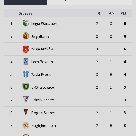
Drużyna
M
+/-
Pkt
1
Legia Warszawa
2
3
6
2
Jagiellonia
2
2
6
3
Wisła Kraków
3
1
6
4
Lech Poznań
2
1
4
5
Wisła Płock
3
0
4
6
GKS Katowice
2
1
3
7
Górnik Zabrze
1
1
3
8
Pogoń Szczecin
2
1
3
9
Zagłębie Lubin
2
0
3