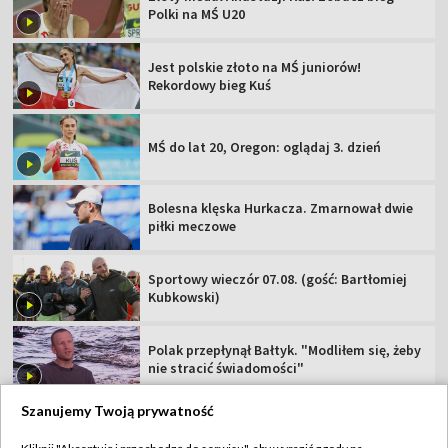
Polki na MŚ U20
Jest polskie złoto na MŚ juniorów!
Rekordowy bieg Kuś
MŚ do lat 20, Oregon: oglądaj 3. dzień
Bolesna klęska Hurkacza. Zmarnował dwie
piłki meczowe
Sportowy wieczór 07.08. (gość: Bartłomiej
Kubkowski)
Polak przepłynął Bałtyk. "Modliłem się, żeby
nie stracić świadomości"
Szanujemy Twoją prywatność