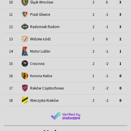
Śląsk Wrocław
10
2
0
3
11
Piast Gliwice
2
-1
3
12
Radomiak Radom
2
-1
3
13
Widzew Łódź
2
0
2
Motor Lublin
14
2
-1
1
15
Cracovia
2
-2
1
16
Korona Kielce
1
-1
0
17
Raków Częstochowa
2
-2
0
18
Wieczysta Kraków
2
-2
0