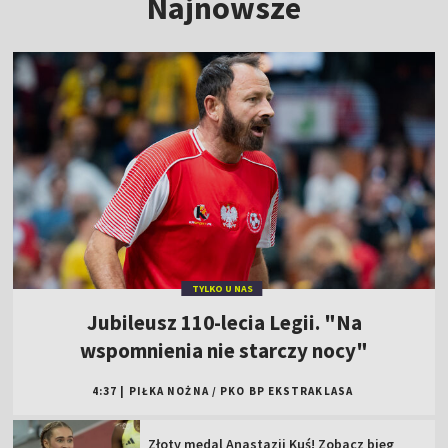
Najnowsze
TYLKO U NAS
Jubileusz 110-lecia Legii. "Na
wspomnienia nie starczy nocy"
4:37
|
PIŁKA NOŻNA
/
PKO BP EKSTRAKLASA
Złoty medal Anastazji Kuś! Zobacz bieg