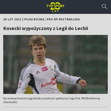
28 LUT 2012
|
PIŁKA NOŻNA
/
PKO BP EKSTRAKLASA
Kosecki wypożyczony z Legii do Lechii
Na wiosnę Kosecki zagrał tylko w jednym spotkaniu Legii (Fot. PAP/Bartłomiej
Zborowski)