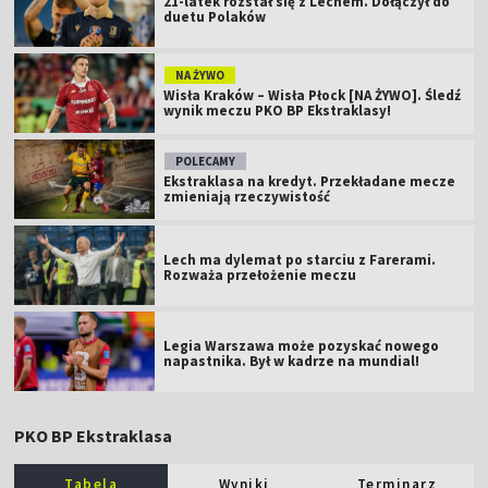
21-latek rozstał się z Lechem. Dołączył do
duetu Polaków
NA ŻYWO
Wisła Kraków – Wisła Płock [NA ŻYWO]. Śledź
wynik meczu PKO BP Ekstraklasy!
POLECAMY
Ekstraklasa na kredyt. Przekładane mecze
zmieniają rzeczywistość
Lech ma dylemat po starciu z Farerami.
Rozważa przełożenie meczu
Legia Warszawa może pozyskać nowego
napastnika. Był w kadrze na mundial!
PKO BP Ekstraklasa
Tabela
Wyniki
Terminarz