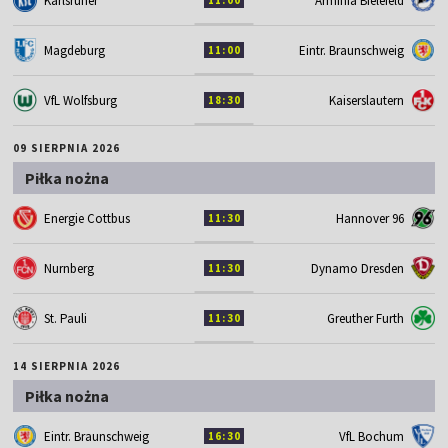
Karlsruher
Arminia Bielefeld
11:00
Magdeburg
Eintr. Braunschweig
11:00
VfL Wolfsburg
Kaiserslautern
18:30
09 SIERPNIA 2026
Piłka nożna
Energie Cottbus
Hannover 96
11:30
Nurnberg
Dynamo Dresden
11:30
St. Pauli
Greuther Furth
11:30
14 SIERPNIA 2026
Piłka nożna
Eintr. Braunschweig
VfL Bochum
16:30