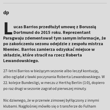
dp
L
ucas Barrios przedłużył umowę z Borussią
Dortmund do 2015 roku. Reprezentant
Paragwaju zdementował tym samym informacje, że
po zakończeniu sezonu odejdzie z zespołu mistrza
Niemiec. Barrios zamierza odzyskać miejsce w
składzie, które stracił na rzecz Roberta
Lewandowskiego.
27-letni Barrios w bieżącym sezonie albo leczył kontuzję,
albo oglądał z ławki poczynania Roberta Lewandowskiego. W
22. kolejce Bundesligi, w meczu z Herthą Berlin (1:0), dopiero
po raz drugi w sezonie zagrał od pierwszej minuty.
Nic dziwnego, że w przerwie zimowej był łączony z innymi
klubami. Najgłośniej mówiło się o transferze do Fulham