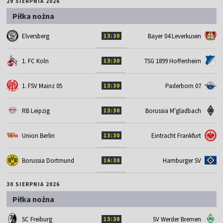
29 SIERPNIA 2026
Piłka nożna
Elversberg
Bayer 04 Leverkusen
13:30
1. FC Koln
TSG 1899 Hoffenheim
13:30
1. FSV Mainz 05
Paderborn 07
13:30
RB Leipzig
Borussia M'gladbach
13:30
Union Berlin
Eintracht Frankfurt
13:30
Borussia Dortmund
Hamburger SV
16:30
30 SIERPNIA 2026
Piłka nożna
SC Freiburg
SV Werder Bremen
13:30