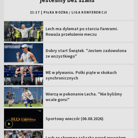
21:17
|
PIŁKA NOŻNA
/
LIGA KONFERENCJI
Lech ma dylemat po starciu Farerami.
Roważa przełożenie meczu
Dobry start Świątek. "Jestem zadowolona
ze wszystkiego"
ME w pływaniu. Polki piąte w skokach
synchronicznych
Wierzą w pokonanie Lecha. "Nie byliśmy
wcale gorsi"
Sportowy wieczór (06.08.2026)
Lech ze skromną zaliczką przed rewanżem.