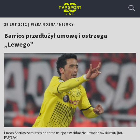
29 LUT 2012
|
PIŁKA NOŻNA
/
NIEMCY
Barrios przedłużył umowę i ostrzega
„Lewego”
Lucas Barrios zamierza odebrać miejsce w składzie Lewandowskiemu (fot.
PAP/EPA)