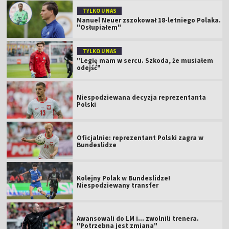
TYLKO U NAS
Manuel Neuer zszokował 18-letniego Polaka.
"Osłupiałem"
TYLKO U NAS
"Legię mam w sercu. Szkoda, że musiałem
odejść"
Niespodziewana decyzja reprezentanta
Polski
Oficjalnie: reprezentant Polski zagra w
Bundeslidze
Kolejny Polak w Bundeslidze!
Niespodziewany transfer
Awansowali do LM i... zwolnili trenera.
"Potrzebna jest zmiana"