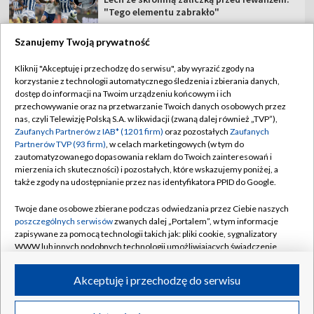
"Tego elementu zabrakło"
Szanujemy Twoją prywatność
Kliknij "Akceptuję i przechodzę do serwisu", aby wyrazić zgody na
korzystanie z technologii automatycznego śledzenia i zbierania danych,
TVP
dostęp do informacji na Twoim urządzeniu końcowym i ich
przechowywanie oraz na przetwarzanie Twoich danych osobowych przez
Abonament TVP
Regulamin TVP
nas, czyli Telewizję Polską S.A. w likwidacji (zwaną dalej również „TVP”),
Polityka prywatności
Sklep TVP
Zaufanych Partnerów z IAB* (1201 firm)
oraz pozostałych
Zaufanych
Partnerów TVP (93 firm)
, w celach marketingowych (w tym do
Biuro Reklamy
Moje zgody
zautomatyzowanego dopasowania reklam do Twoich zainteresowań i
mierzenia ich skuteczności) i pozostałych, które wskazujemy poniżej, a
Oferta Handlowa
Biuro reklamy
także zgody na udostępnianie przez nas identyfikatora PPID do Google.
Telegazeta ogłoszenia
Kontakt
Twoje dane osobowe zbierane podczas odwiedzania przez Ciebie naszych
Emisja w TVP
poszczególnych serwisów
zwanych dalej „Portalem”, w tym informacje
zapisywane za pomocą technologii takich jak: pliki cookie, sygnalizatory
Kanały
Rada Programowa
WWW lub innych podobnych technologii umożliwiających świadczenie
dopasowanych i bezpiecznych usług, personalizację treści oraz reklam,
Ogłoszenia przetargowe
udostępnianie funkcji mediów społecznościowych oraz analizowanie
©2026 Telewizja Polska Spółka Akcyjna w likwidacji
Akceptuję i przechodzę do serwisu
ruchu w Internecie.
Akademia Telewizyjna
Informacje o nadawcy
Twoje dane osobowe zbierane podczas odwiedzania przez Ciebie