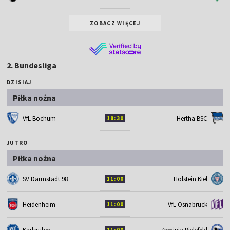
ZOBACZ WIĘCEJ
2. Bundesliga
DZISIAJ
Piłka nożna
VfL Bochum
Hertha BSC
18:30
JUTRO
Piłka nożna
SV Darmstadt 98
Holstein Kiel
11:00
Heidenheim
VfL Osnabruck
11:00