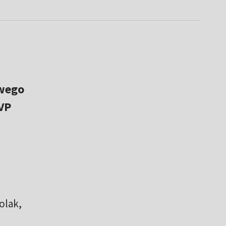
owego
VP
olak,