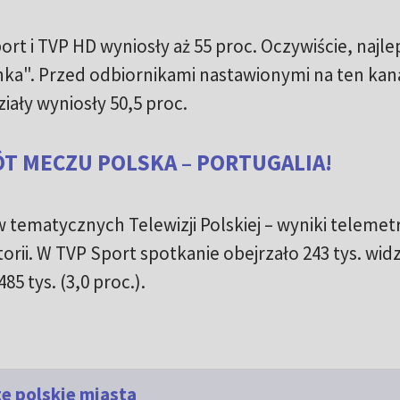
ort i TVP HD wyniosły aż 55 proc. Oczywiście, najl
nka". Przed odbiornikami nastawionymi na ten kan
ziały wyniosły 50,5 proc.
T MECZU POLSKA – PORTUGALIA!
w tematycznych Telewizji Polskiej – wyniki teleme
torii. W TVP Sport spotkanie obejrzało 243 tys. wi
85 tys. (3,0 proc.).
e polskie miasta