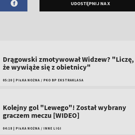
UDOSTĘPNIJ NA X
Drągowski zmotywował Widzew? "Liczę,
że wywiąże się z obietnicy"
05:20
|
PIŁKA NOŻNA
/
PKO BP EKSTRAKLASA
Kolejny gol "Lewego"! Został wybrany
graczem meczu [WIDEO]
04:18
|
PIŁKA NOŻNA
/
INNE LIGI