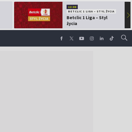
12:00
BETCLIC 1 LIGA – STYL ŻYCIA
▶
Betclic 1 Liga – Styl
życia