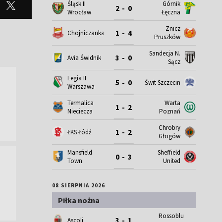
Śląsk II
Górnik
2 - 0
Wrocław
Łęczna
Znicz
1 - 4
Chojniczanka
Pruszków
Sandecja N.
3 - 0
Avia Świdnik
Sącz
Legia II
5 - 0
Świt Szczecin
Warszawa
Termalica
Warta
1 - 2
Nieciecza
Poznań
Chrobry
1 - 2
ŁKS Łódź
Głogów
Mansfield
Sheffield
0 - 3
Town
United
08 SIERPNIA 2026
Piłka nożna
Rossoblu
3 - 1
Ascoli