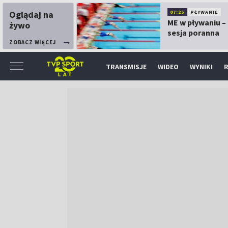
Oglądaj na
07:25
PŁYWANIE
ME w pływaniu – 
żywo
sesja poranna
ZOBACZ WIĘCEJ
TRANSMISJE
WIDEO
WYNIKI
R