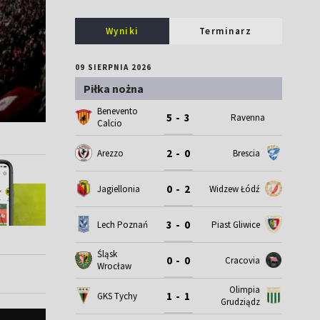
Wyniki
Terminarz
09 SIERPNIA 2026
Piłka nożna
Benevento
5 - 3
Ravenna
Calcio
2 - 0
Arezzo
Brescia
0 - 2
Jagiellonia
Widzew Łódź
3 - 0
Lech Poznań
Piast Gliwice
Śląsk
0 - 0
Cracovia
Wrocław
Olimpia
1 - 1
GKS Tychy
Grudziądz