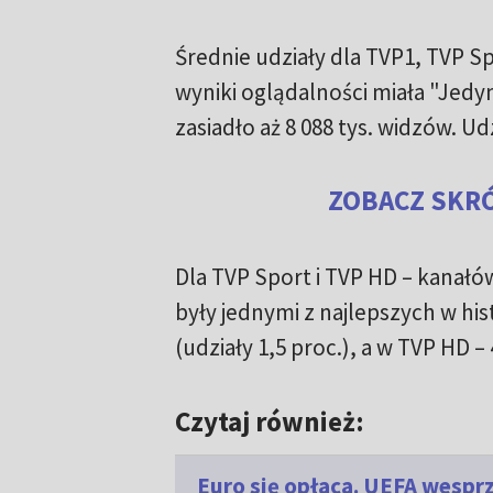
Średnie udziały dla TVP1, TVP Sp
wyniki oglądalności miała "Jedy
zasiadło aż 8 088 tys. widzów. Ud
ZOBACZ SKRÓ
Dla TVP Sport i TVP HD – kanałó
były jednymi z najlepszych w his
(udziały 1,5 proc.), a w TVP HD – 4
Czytaj również:
Euro się opłaca. UEFA wesprz