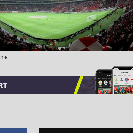
enie
RT