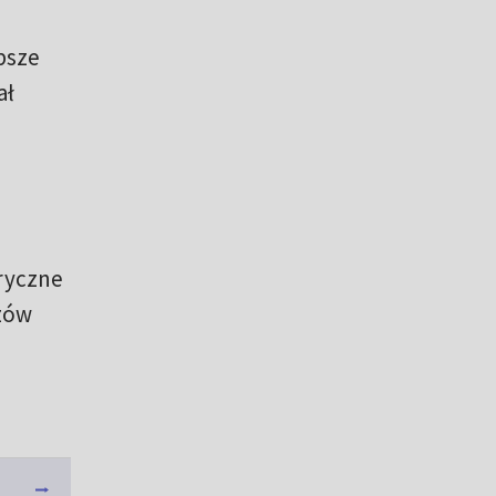
epsze
ał
tryczne
dzów