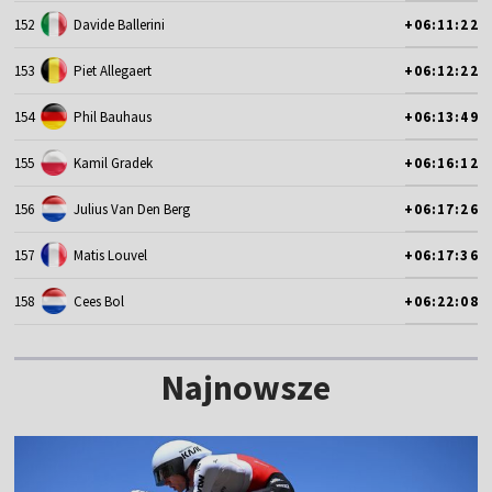
152
Davide Ballerini
+06:11:22
153
Piet Allegaert
+06:12:22
154
Phil Bauhaus
+06:13:49
155
Kamil Gradek
+06:16:12
156
Julius Van Den Berg
+06:17:26
157
Matis Louvel
+06:17:36
158
Cees Bol
+06:22:08
Najnowsze