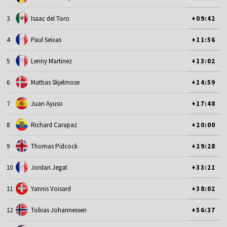
3
Isaac del Toro
+09:42
4
Paul Seixas
+11:56
5
Lenny Martinez
+13:02
6
Mattias Skjelmose
+14:59
7
Juan Ayuso
+17:48
8
Richard Carapaz
+20:00
9
Thomas Pidcock
+29:28
10
Jordan Jegat
+33:21
11
Yannis Voisard
+38:02
12
Tobias Johannessen
+56:37