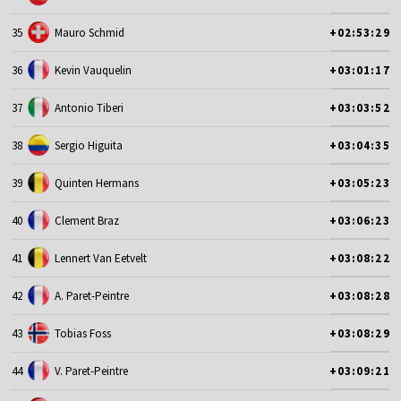
35
Mauro Schmid
+02:53:29
36
Kevin Vauquelin
+03:01:17
37
Antonio Tiberi
+03:03:52
38
Sergio Higuita
+03:04:35
39
Quinten Hermans
+03:05:23
40
Clement Braz
+03:06:23
41
Lennert Van Eetvelt
+03:08:22
42
A. Paret-Peintre
+03:08:28
43
Tobias Foss
+03:08:29
44
V. Paret-Peintre
+03:09:21