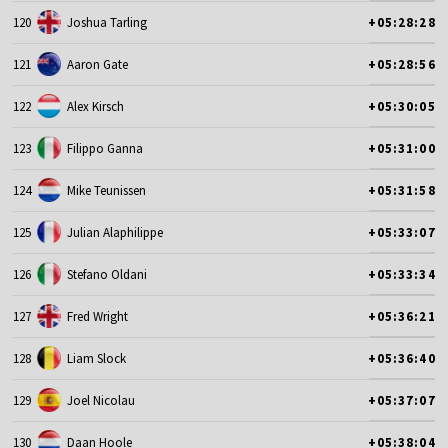
120
Joshua Tarling
+05:28:28
121
Aaron Gate
+05:28:56
122
Alex Kirsch
+05:30:05
123
Filippo Ganna
+05:31:00
124
Mike Teunissen
+05:31:58
125
Julian Alaphilippe
+05:33:07
126
Stefano Oldani
+05:33:34
127
Fred Wright
+05:36:21
128
Liam Slock
+05:36:40
129
Joel Nicolau
+05:37:07
130
Daan Hoole
+05:38:04