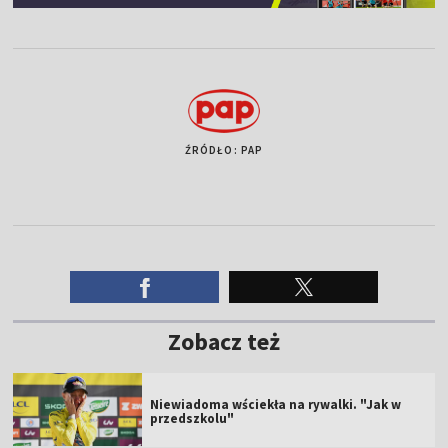
ŹRÓDŁO: PAP
Zobacz też
Niewiadoma wściekła na rywalki. "Jak w
przedszkolu"