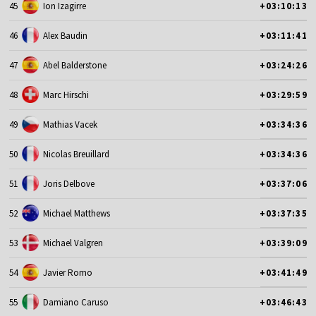
45
Ion Izagirre
+03:10:13
46
Alex Baudin
+03:11:41
47
Abel Balderstone
+03:24:26
48
Marc Hirschi
+03:29:59
49
Mathias Vacek
+03:34:36
50
Nicolas Breuillard
+03:34:36
51
Joris Delbove
+03:37:06
52
Michael Matthews
+03:37:35
53
Michael Valgren
+03:39:09
54
Javier Romo
+03:41:49
55
Damiano Caruso
+03:46:43