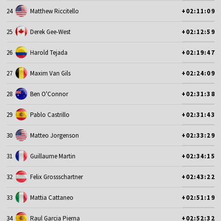
24
Matthew Riccitello
+02:11:09
25
Derek Gee-West
+02:12:59
26
Harold Tejada
+02:19:47
27
Maxim Van Gils
+02:24:09
28
Ben O'Connor
+02:31:38
29
Pablo Castrillo
+02:31:43
30
Matteo Jorgenson
+02:33:29
31
Guillaume Martin
+02:34:15
32
Felix Grossschartner
+02:43:22
33
Mattia Cattaneo
+02:51:19
34
Raul Garcia Pierna
+02:52:32