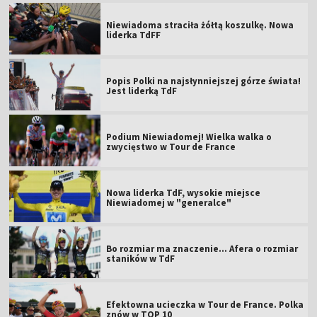
Niewiadoma straciła żółtą koszulkę. Nowa
liderka TdFF
Popis Polki na najsłynniejszej górze świata!
Jest liderką TdF
Podium Niewiadomej! Wielka walka o
zwycięstwo w Tour de France
Nowa liderka TdF, wysokie miejsce
Niewiadomej w "generalce"
Bo rozmiar ma znaczenie... Afera o rozmiar
staników w TdF
Efektowna ucieczka w Tour de France. Polka
znów w TOP 10