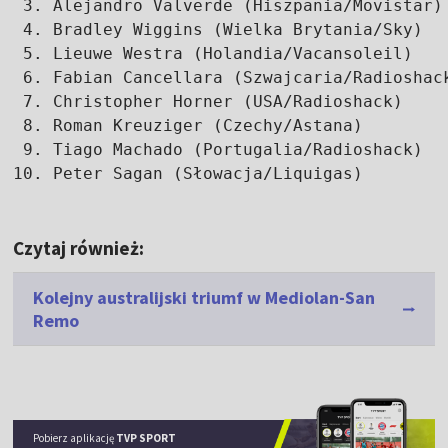
 3. Alejandro Valverde (Hiszpania/Movistar) 
 4. Bradley Wiggins (Wielka Brytania/Sky)   
 5. Lieuwe Westra (Holandia/Vacansoleil)    
 6. Fabian Cancellara (Szwajcaria/Radioshack
 7. Christopher Horner (USA/Radioshack)     
 8. Roman Kreuziger (Czechy/Astana)         
 9. Tiago Machado (Portugalia/Radioshack)   
Czytaj również:
Kolejny australijski triumf w Mediolan-San
Remo
Pobierz aplikację
TVP SPORT