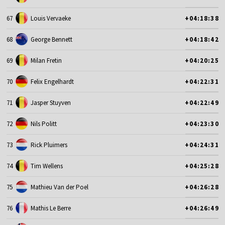
67
Louis Vervaeke
+04:18:38
68
George Bennett
+04:18:42
69
Milan Fretin
+04:20:25
70
Felix Engelhardt
+04:22:31
71
Jasper Stuyven
+04:22:49
72
Nils Politt
+04:23:30
73
Rick Pluimers
+04:24:31
74
Tim Wellens
+04:25:28
75
Mathieu Van der Poel
+04:26:28
76
Mathis Le Berre
+04:26:49