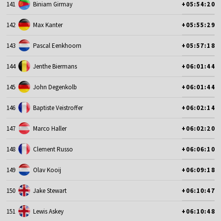
141
Biniam Girmay
+05:54:20
142
Max Kanter
+05:55:29
143
Pascal Eenkhoorn
+05:57:18
144
Jenthe Biermans
+06:01:44
145
John Degenkolb
+06:01:44
146
Baptiste Veistroffer
+06:02:14
147
Marco Haller
+06:02:20
148
Clement Russo
+06:06:10
149
Olav Kooij
+06:09:18
150
Jake Stewart
+06:10:47
151
Lewis Askey
+06:10:48