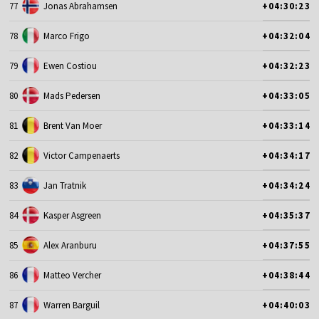
77
Jonas Abrahamsen
+04:30:23
78
Marco Frigo
+04:32:04
79
Ewen Costiou
+04:32:23
80
Mads Pedersen
+04:33:05
81
Brent Van Moer
+04:33:14
82
Victor Campenaerts
+04:34:17
83
Jan Tratnik
+04:34:24
84
Kasper Asgreen
+04:35:37
85
Alex Aranburu
+04:37:55
86
Matteo Vercher
+04:38:44
87
Warren Barguil
+04:40:03