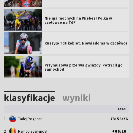
Nie ma mocnych na Wiebes! Polka w
czołówce na TdF
Ruszyło TdF kobiet. Niewiadoma w czołówce
Przymusowa przerwa gwiazdy. Potrącił go
samochód
klasyfikacje
wyniki
Czas
1
Tadej Pogacar
73:56:26
2
Remco Evenepoel
+06:26