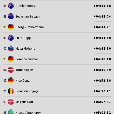
88
Damien Howson
+04:41:38
89
Sebastian Berwick
+04:44:04
90
Georg Zimmermann
+04:44:21
91
Luke Plapp
+04:44:30
92
Matej Mohoric
+04:44:30
93
Lorenzo Germani
+04:48:18
94
Toms Skujins
+04:49:39
95
Nico Denz
+04:52:16
96
Emiel Verstrynge
+04:57:11
97
Magnus Cort
+04:57:57
98
Nicolas Vinokurov
+05:01:12