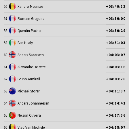
56
Xandro Meurisse
+03:49:13
57
Romain Gregoire
+03:50:00
58
Quentin Pacher
+03:50:29
59
Ben Healy
+03:51:03
60
Anders Skaarseth
+04:03:07
61
Alexandre Delettre
+04:03:16
62
Bruno Armirail
+04:03:26
63
Michael Storer
+04:11:37
64
Anders Johannessen
+04:14:42
65
Nelson Oliveira
+04:17:56
66
Vlad Van Mechelen
+04:18:07