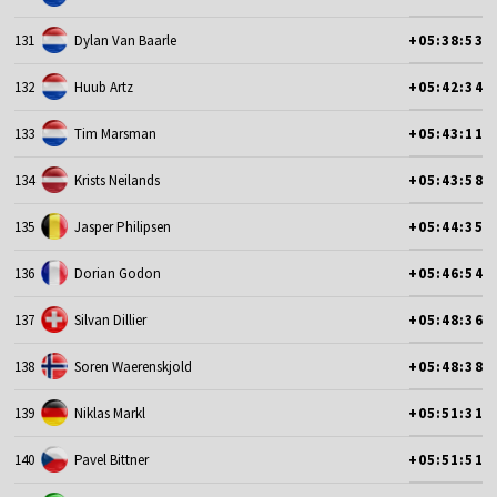
131
Dylan Van Baarle
+05:38:53
132
Huub Artz
+05:42:34
133
Tim Marsman
+05:43:11
134
Krists Neilands
+05:43:58
135
Jasper Philipsen
+05:44:35
136
Dorian Godon
+05:46:54
137
Silvan Dillier
+05:48:36
138
Soren Waerenskjold
+05:48:38
139
Niklas Markl
+05:51:31
140
Pavel Bittner
+05:51:51