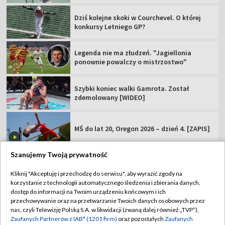
Dziś kolejne skoki w Courchevel. O której
konkursy Letniego GP?
Legenda nie ma złudzeń. "Jagiellonia
ponownie powalczy o mistrzostwo"
Szybki koniec walki Gamrota. Został
zdemolowany [WIDEO]
MŚ do lat 20, Oregon 2026 – dzień 4. [ZAPIS]
Szanujemy Twoją prywatność
Kliknij "Akceptuję i przechodzę do serwisu", aby wyrazić zgody na
korzystanie z technologii automatycznego śledzenia i zbierania danych,
TVP
dostęp do informacji na Twoim urządzeniu końcowym i ich
przechowywanie oraz na przetwarzanie Twoich danych osobowych przez
Abonament TVP
Regulamin TVP
nas, czyli Telewizję Polską S.A. w likwidacji (zwaną dalej również „TVP”),
Polityka prywatności
Sklep TVP
Zaufanych Partnerów z IAB* (1201 firm)
oraz pozostałych
Zaufanych