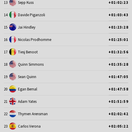
13
Sepp Kuss
+01:02:23
14
Davide Piganzoli
+01:03:43
15
Jai Hindley
+01:23:28
16
Nicolas Prodhomme
+01:25:01
17
Tiesj Benoot
+01:32:56
18
Quinn Simmons
+01:35:28
19
Sean Quinn
+01:47:05
20
Egan Bernal
+01:47:58
21
Adam Yates
+01:51:59
22
Thymen Arensman
+02:02:42
23
Carlos Verona
+02:05:22