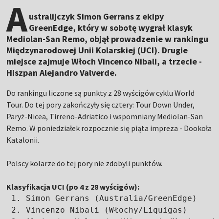
A
ustralijczyk Simon Gerrans z ekipy
GreenEdge, który w sobotę wygrał klasyk
Mediolan-San Remo, objął prowadzenie w rankingu
Międzynarodowej Unii Kolarskiej (UCI). Drugie
miejsce zajmuje Włoch Vincenco Nibali, a trzecie -
Hiszpan Alejandro Valverde.
Do rankingu liczone są punkty z 28 wyścigów cyklu World
Tour. Do tej pory zakończyły się cztery: Tour Down Under,
Paryż-Nicea, Tirreno-Adriatico i wspomniany Mediolan-San
Remo. W poniedziałek rozpocznie się piąta impreza - Dookoła
Katalonii.
Polscy kolarze do tej pory nie zdobyli punktów.
Klasyfikacja UCI (po 4 z 28 wyścigów):
 1. Simon Gerrans (Australia/GreenEdge)     
 2. Vincenzo Nibali (Włochy/Liquigas)       