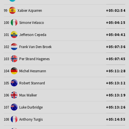
99
Xabier Azparren
+05:02:54
100
Simone Velasco
+05:04:15
101
Jefferson Cepeda
+05:04:42
102
Frank Van Den Broek
+05:07:36
103
Per Strand Hagenes
+05:07:45
104
Michel Hessmann
+05:11:28
105
Robert Stannard
+05:13:12
106
Max Walker
+05:13:19
107
Luke Durbridge
+05:13:26
108
Anthony Turgis
+05:14:55