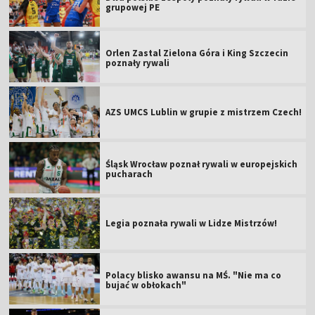
grupowej PE
Orlen Zastal Zielona Góra i King Szczecin
poznały rywali
AZS UMCS Lublin w grupie z mistrzem Czech!
Śląsk Wrocław poznał rywali w europejskich
pucharach
Legia poznała rywali w Lidze Mistrzów!
Polacy blisko awansu na MŚ. "Nie ma co
bujać w obłokach"