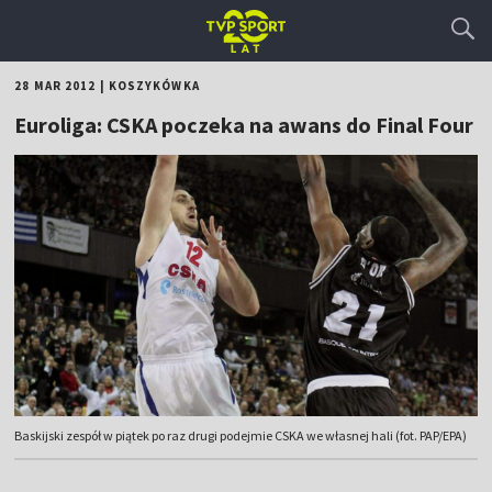
28 MAR 2012
|
KOSZYKÓWKA
Euroliga: CSKA poczeka na awans do Final Four
Baskijski zespół w piątek po raz drugi podejmie CSKA we własnej hali (fot. PAP/EPA)