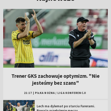
Trener GKS zachowuje optymizm. "Nie
jesteśmy bez szans"
21:17
|
PIŁKA NOŻNA
/
LIGA KONFERENCJI
Lech ma dylemat po starciu Farerami.
Roważa przełożenie meczu