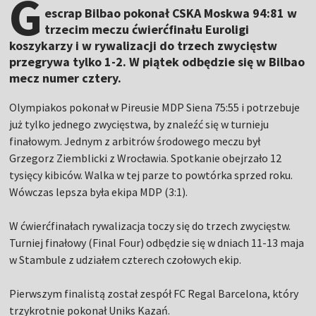
G
escrap Bilbao pokonał CSKA Moskwa 94:81 w
trzecim meczu ćwierćfinału Euroligi
koszykarzy i w rywalizacji do trzech zwycięstw
przegrywa tylko 1-2. W piątek odbędzie się w Bilbao
mecz numer cztery.
Olympiakos pokonał w Pireusie MDP Siena 75:55 i potrzebuje
już tylko jednego zwycięstwa, by znaleźć się w turnieju
finałowym. Jednym z arbitrów środowego meczu był
Grzegorz Ziemblicki z Wrocławia. Spotkanie obejrzało 12
tysięcy kibiców. Walka w tej parze to powtórka sprzed roku.
Wówczas lepsza była ekipa MDP (3:1).
W ćwierćfinałach rywalizacja toczy się do trzech zwycięstw.
Turniej finałowy (Final Four) odbędzie się w dniach 11-13 maja
w Stambule z udziałem czterech czołowych ekip.
Pierwszym finalistą został zespół FC Regal Barcelona, który
trzykrotnie pokonał Uniks Kazań.