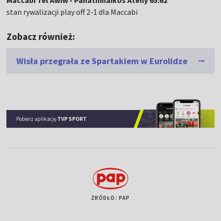
Maccabi Tel Awiw - Panathinaikos Ateny 65:62
stan rywalizacji play off 2-1 dla Maccabi
Zobacz również:
Wisła przegrała ze Spartakiem w Eurolidze
Pobierz aplikację
TVP SPORT
ŹRÓDŁO: PAP