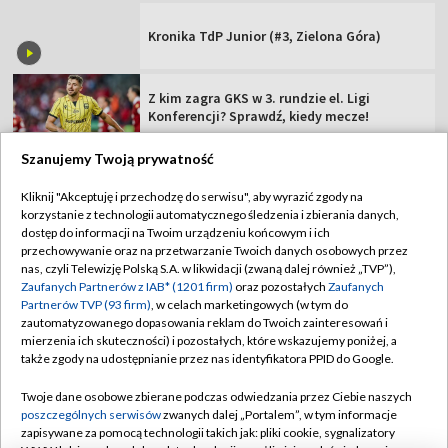
Kronika TdP Junior (#3, Zielona Góra)
Z kim zagra GKS w 3. rundzie el. Ligi
Konferencji? Sprawdź, kiedy mecze!
Szanujemy Twoją prywatność
Kliknij "Akceptuję i przechodzę do serwisu", aby wyrazić zgody na
korzystanie z technologii automatycznego śledzenia i zbierania danych,
TVP
dostęp do informacji na Twoim urządzeniu końcowym i ich
przechowywanie oraz na przetwarzanie Twoich danych osobowych przez
Abonament TVP
Regulamin TVP
nas, czyli Telewizję Polską S.A. w likwidacji (zwaną dalej również „TVP”),
Polityka prywatności
Sklep TVP
Zaufanych Partnerów z IAB* (1201 firm)
oraz pozostałych
Zaufanych
Partnerów TVP (93 firm)
, w celach marketingowych (w tym do
Biuro Reklamy
Moje zgody
zautomatyzowanego dopasowania reklam do Twoich zainteresowań i
mierzenia ich skuteczności) i pozostałych, które wskazujemy poniżej, a
Oferta Handlowa
Biuro reklamy
także zgody na udostępnianie przez nas identyfikatora PPID do Google.
Telegazeta ogłoszenia
Kontakt
Twoje dane osobowe zbierane podczas odwiedzania przez Ciebie naszych
Emisja w TVP
poszczególnych serwisów
zwanych dalej „Portalem”, w tym informacje
zapisywane za pomocą technologii takich jak: pliki cookie, sygnalizatory
Kanały
Rada Programowa