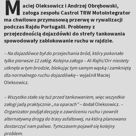
M
aciej Oleksowicz i Andrzej Obrębowski,
załoga zespołu Castrol TRW Motointegrator
ma chwilowo przymusową przerwę w rywalizacji
podczas Rajdu Portugalii. Problemy z
przejezdnością dojazdówki do strefy tankowania
spowodowały zablokowanie ruchu w rajdzie.
– Na dojazdówce był do przejechania bród, który pokonało
tylko pierwsze 12 załóg. Kolejna załoga – Al-Rajhi/Orr niestety
utknęła w tym brodzie, blokując tym samym wąską i zamkniętą
dla normalnego ruchu dojazdówkę
– wyjaśnił Maciej
Oleksowicz.
– Wszystko stało się tuż przed tankowaniem, więc wszystkie
załogi jadą praktycznie „na oparach”
– dodał Oleksowicz.
–
Organizator podjął decyzję o zawróceniu ruchu i powrót
alternatywną drogą do trasy asfaltowej, na którą planowano
dostarczyć nam paliwo. Tymczasem pojawił się kolejny
problem.