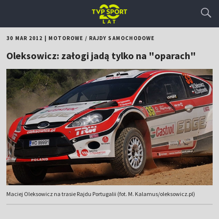
30 MAR 2012
|
MOTOROWE
/
RAJDY SAMOCHODOWE
Oleksowicz: załogi jadą tylko na "oparach"
Maciej Oleksowicz na trasie Rajdu Portugalii (fot. M. Kalamus/oleksowicz.pl)