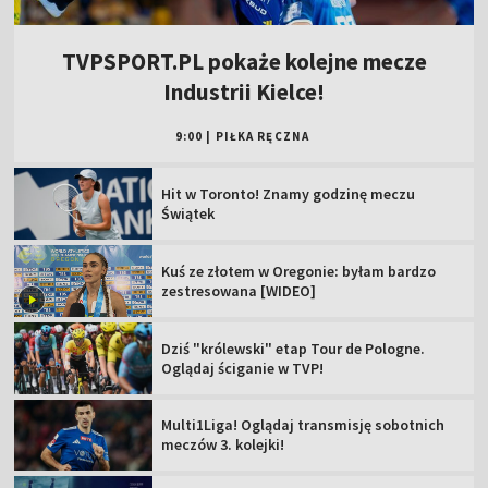
TVPSPORT.PL pokaże kolejne mecze
Industrii Kielce!
9:00
|
PIŁKA RĘCZNA
Hit w Toronto! Znamy godzinę meczu
Świątek
Kuś ze złotem w Oregonie: byłam bardzo
zestresowana [WIDEO]
Dziś "królewski" etap Tour de Pologne.
Oglądaj ściganie w TVP!
Multi1Liga! Oglądaj transmisję sobotnich
meczów 3. kolejki!