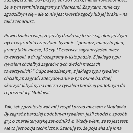
że w tym terminie zagramy z Niemcami. Zapytano mnie czy
zgodziłbym się – ale to nie jest kwestia zgody lub jej braku – na
taki scenariusz.
Powiedziałem więc, że gdyby działo się to dzisiaj, albo gdybym
był tu w grudniu i zapytano by mnie: "popatrz, mamy tu plan,
gramy takie mecze, 16 czy 17 czerwca zagramy jeden mecz
towarzyski, a drugi rozegramy w listopadzie. Z jakiego typu
rywalem chciałbyś zagrać w tych dwóch meczach
towarzyskich?" Odpowiedziałbym, z jakiego typu rywalem
chciałbym zagrać i zdecydowanie w tym oknie bardziej
skorzystalibyśmy na meczu z rywalem bardziej podobnym do
reprezentacji Mołdawii.
Tak, żeby przetestować mój zespół przed meczem z Mołdawią.
By zagrać z bardziej podobnym rywalem, jeśli chodzi o sposób
gry, o charakterystykę zawodników. Wtedy wiem, że to jest test.
Ale to jest opcja techniczna. Szanuję to, że pojawiła się inna