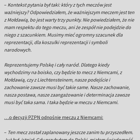
–
Kontekst pytania był taki: który z tych meczów jest
ważniejszy? Odpowiedziałem, że ważniejszym meczem jest ten
z Mołdawią, bo jest warty trzy punkty. Nie powiedziałem, że nie
mam respektu do tego meczu, ani że zespół nie podejdzie do
niego z szacunkiem. Musimy mieć ogromny szacunek dla
reprezentacji, dla koszulki reprezentacji i symboli
narodowych.
Reprezentujemy Polskę i cały naród. Dlatego kiedy
wychodzimy na boisko, czy będzie to mecz z Niemcami, z
Mołdawią, czy z Liechtensteinem, nasze podejście i
zachowanie zawsze musi być takie same. Nasze zachowanie,
nasza postawa, nasze zaangażowanie i determinacja zawsze
musi być taka sama. I taka będzie w meczu z Niemcami.
…o decyzji PZPN odnośnie meczu z Niemcami:
–
Ten mecz został zaplanowany jeszcze zanim tu przyszedłem.
Już był, istniał. Gdy przybyłem do Polski, miałem świadomość,