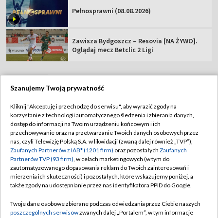
Pełnosprawni (08.08.2026)
Zawisza Bydgoszcz – Resovia [NA ŻYWO].
Oglądaj mecz Betclic 2 Ligi
Szanujemy Twoją prywatność
TVP
Kliknij "Akceptuję i przechodzę do serwisu", aby wyrazić zgody na
korzystanie z technologii automatycznego śledzenia i zbierania danych,
Abonament TVP
Regulamin TVP
dostęp do informacji na Twoim urządzeniu końcowym i ich
Polityka prywatności
Sklep TVP
przechowywanie oraz na przetwarzanie Twoich danych osobowych przez
nas, czyli Telewizję Polską S.A. w likwidacji (zwaną dalej również „TVP”),
Biuro Reklamy
Moje zgody
Zaufanych Partnerów z IAB* (1201 firm)
oraz pozostałych
Zaufanych
Partnerów TVP (93 firm)
, w celach marketingowych (w tym do
Oferta Handlowa
Biuro reklamy
zautomatyzowanego dopasowania reklam do Twoich zainteresowań i
mierzenia ich skuteczności) i pozostałych, które wskazujemy poniżej, a
Telegazeta ogłoszenia
Kontakt
także zgody na udostępnianie przez nas identyfikatora PPID do Google.
Emisja w TVP
Twoje dane osobowe zbierane podczas odwiedzania przez Ciebie naszych
Kanały
Rada Programowa
poszczególnych serwisów
zwanych dalej „Portalem”, w tym informacje