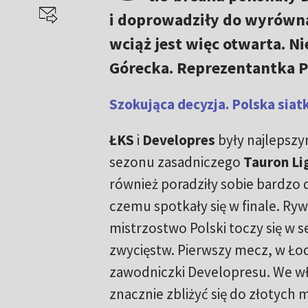
i doprowadziły do wyrównan
wciąż jest więc otwarta. N
Górecka. Reprezentantka Po
Szokująca decyzja. Polska siat
ŁKS
i
Developres
były najlepsz
sezonu zasadniczego
Tauron Li
również poradziły sobie bardzo 
czemu spotkały się w finale. Ryw
mistrzostwo Polski toczy się w se
zwycięstw. Pierwszy mecz, w Łod
zawodniczki Developresu. We wł
znacznie zbliżyć się do złotych m