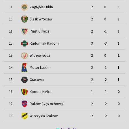
9
Zagłębie Lubin
2
0
3
Śląsk Wrocław
10
2
0
3
11
Piast Gliwice
2
-1
3
12
Radomiak Radom
3
-3
3
13
Widzew Łódź
2
0
2
Motor Lublin
14
2
-1
1
15
Cracovia
2
-2
1
16
Korona Kielce
1
-1
0
17
Raków Częstochowa
2
-2
0
18
Wieczysta Kraków
2
-2
0