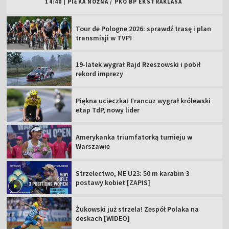
14:40
|
PIŁKA NOŻNA
/
PKO BP EKSTRAKLASA
Tour de Pologne 2026: sprawdź trasę i plan
transmisji w TVP!
19-latek wygrał Rajd Rzeszowski i pobił
rekord imprezy
Piękna ucieczka! Francuz wygrał królewski
etap TdP, nowy lider
Amerykanka triumfatorką turnieju w
Warszawie
Strzelectwo, ME U23: 50 m karabin 3
postawy kobiet [ZAPIS]
Żukowski już strzela! Zespół Polaka na
deskach [WIDEO]