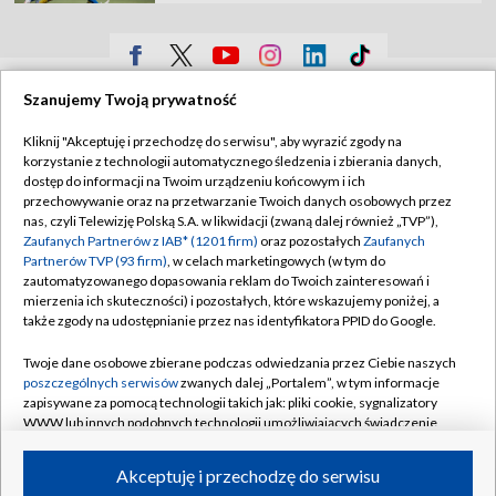
TVP
Szanujemy Twoją prywatność
Abonament TVP
Regulamin TVP
Kliknij "Akceptuję i przechodzę do serwisu", aby wyrazić zgody na
korzystanie z technologii automatycznego śledzenia i zbierania danych,
Polityka prywatności
Sklep TVP
dostęp do informacji na Twoim urządzeniu końcowym i ich
Biuro Reklamy
Moje zgody
przechowywanie oraz na przetwarzanie Twoich danych osobowych przez
nas, czyli Telewizję Polską S.A. w likwidacji (zwaną dalej również „TVP”),
Oferta Handlowa
Biuro reklamy
Zaufanych Partnerów z IAB* (1201 firm)
oraz pozostałych
Zaufanych
Partnerów TVP (93 firm)
, w celach marketingowych (w tym do
Telegazeta ogłoszenia
Kontakt
zautomatyzowanego dopasowania reklam do Twoich zainteresowań i
mierzenia ich skuteczności) i pozostałych, które wskazujemy poniżej, a
Emisja w TVP
także zgody na udostępnianie przez nas identyfikatora PPID do Google.
Kanały
Rada Programowa
Twoje dane osobowe zbierane podczas odwiedzania przez Ciebie naszych
Ogłoszenia przetargowe
poszczególnych serwisów
zwanych dalej „Portalem”, w tym informacje
©2026 Telewizja Polska Spółka Akcyjna w likwidacji
zapisywane za pomocą technologii takich jak: pliki cookie, sygnalizatory
Akademia Telewizyjna
WWW lub innych podobnych technologii umożliwiających świadczenie
dopasowanych i bezpiecznych usług, personalizację treści oraz reklam,
Informacje o nadawcy
udostępnianie funkcji mediów społecznościowych oraz analizowanie
Akceptuję i przechodzę do serwisu
ruchu w Internecie.
Centrum informacji TVP