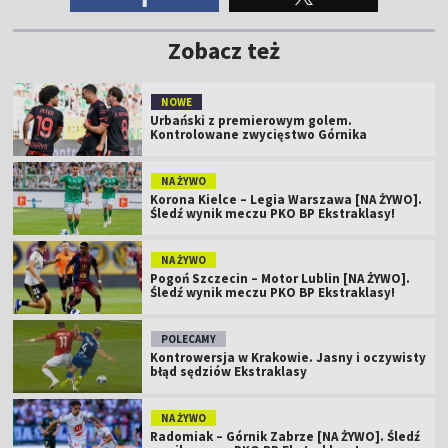
Zobacz też
NOWE
Urbański z premierowym golem.
Kontrolowane zwycięstwo Górnika
NA ŻYWO
Korona Kielce – Legia Warszawa [NA ŻYWO].
Śledź wynik meczu PKO BP Ekstraklasy!
NA ŻYWO
Pogoń Szczecin – Motor Lublin [NA ŻYWO].
Śledź wynik meczu PKO BP Ekstraklasy!
POLECAMY
Kontrowersja w Krakowie. Jasny i oczywisty
błąd sędziów Ekstraklasy
NA ŻYWO
Radomiak – Górnik Zabrze [NA ŻYWO]. Śledź