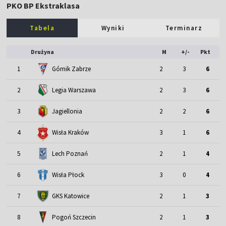
PKO BP Ekstraklasa
Tabela
Wyniki
Terminarz
Drużyna
M
+/-
Pkt
1
Górnik Zabrze
2
3
6
2
Legia Warszawa
2
3
6
3
Jagiellonia
2
2
6
4
Wisła Kraków
3
1
6
5
Lech Poznań
2
1
4
6
Wisła Płock
3
0
4
7
GKS Katowice
2
1
3
8
Pogoń Szczecin
2
1
3