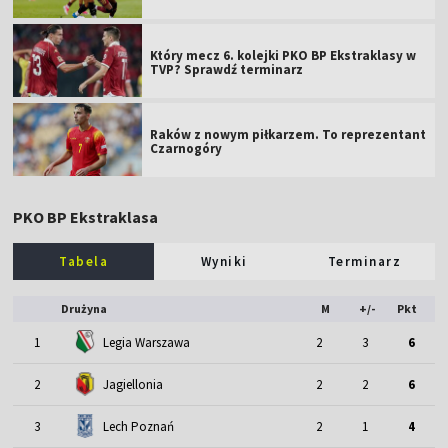
Który mecz 6. kolejki PKO BP Ekstraklasy w
TVP? Sprawdź terminarz
Raków z nowym piłkarzem. To reprezentant
Czarnogóry
PKO BP Ekstraklasa
Tabela
Wyniki
Terminarz
Drużyna
M
+/-
Pkt
1
Legia Warszawa
2
3
6
2
Jagiellonia
2
2
6
3
Lech Poznań
2
1
4