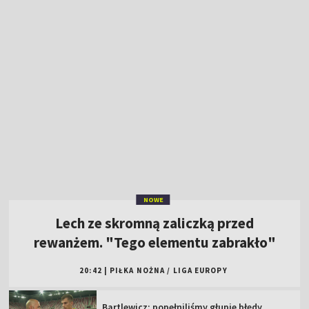
NOWE
Lech ze skromną zaliczką przed
rewanżem. "Tego elementu zabrakło"
20:42
|
PIŁKA NOŻNA
/
LIGA EUROPY
Bartlewicz: popełniliśmy głupie błędy
[WIDEO]
Kowalczyk: ciężko się wchodzi w taki mecz
[WIDEO]
Popis skrzydłowego Jagi. "Dubletu nie
zdobyłem nawet w Ekstraklasie"