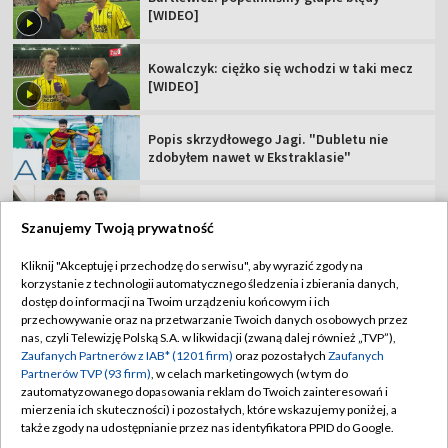
Zagrali potencjalni rywale Polaków. Jest
jedna niespodzianka
Polskie kluby w europejskich pucharach.
Sprawdź terminarz!
Polka dziewiąta na szóstym etapie Tour de
France
Szanujemy Twoją prywatność
Kliknij "Akceptuję i przechodzę do serwisu", aby wyrazić zgody na
korzystanie z technologii automatycznego śledzenia i zbierania danych,
TVP
dostęp do informacji na Twoim urządzeniu końcowym i ich
przechowywanie oraz na przetwarzanie Twoich danych osobowych przez
Abonament TVP
Regulamin TVP
nas, czyli Telewizję Polską S.A. w likwidacji (zwaną dalej również „TVP”),
Polityka prywatności
Sklep TVP
Zaufanych Partnerów z IAB* (1201 firm)
oraz pozostałych
Zaufanych
Partnerów TVP (93 firm)
, w celach marketingowych (w tym do
Biuro Reklamy
Moje zgody
zautomatyzowanego dopasowania reklam do Twoich zainteresowań i
mierzenia ich skuteczności) i pozostałych, które wskazujemy poniżej, a
Oferta Handlowa
Biuro reklamy
także zgody na udostępnianie przez nas identyfikatora PPID do Google.