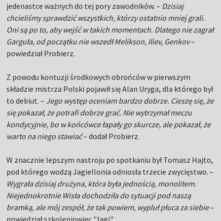
jedenastce ważnych do tej pory zawodników. –
Dzisiaj
chcieliśmy sprawdzić wszystkich, którzy ostatnio mniej grali.
Oni są po to, aby wejść w takich momentach. Dlatego nie zagrał
Garguła, od początku nie wszedł Melikson, Iliev, Genkov
–
powiedział Probierz.
Z powodu kontuzji środkowych obrońców w pierwszym
składzie mistrza Polski pojawił się Alan Uryga, dla którego był
to debiut. –
Jego występ oceniam bardzo dobrze. Cieszę się, że
się pokazał, że potrafi dobrze grać. Nie wytrzymał meczu
kondycyjnie, bo w końcówce łapały go skurcze, ale pokazał, że
warto na niego stawiać
– dodał Probierz.
W znacznie lepszym nastroju po spotkaniu był Tomasz Hajto,
pod którego wodzą Jagiellonia odniosła trzecie zwycięstwo. –
Wygrała dzisiaj drużyna, która była jednością, monolitem.
Niejednokrotnie Wisła dochodziła do sytuacji pod naszą
bramką, ale mój zespół, że tak powiem, wypluł płuca za siebie
–
powiedział szkoleniowiec "Jagi".