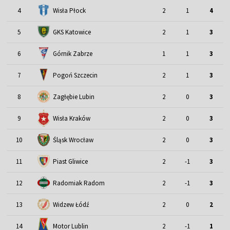
4
Wisła Płock
2
1
4
5
GKS Katowice
2
1
3
6
Górnik Zabrze
1
1
3
7
Pogoń Szczecin
2
1
3
8
Zagłębie Lubin
2
0
3
9
Wisła Kraków
2
0
3
Śląsk Wrocław
10
2
0
3
11
Piast Gliwice
2
-1
3
12
Radomiak Radom
2
-1
3
13
Widzew Łódź
2
0
2
Motor Lublin
14
2
-1
1