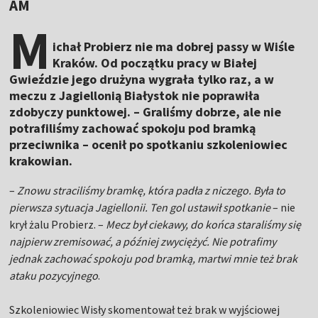
AM
M
ichał Probierz nie ma dobrej passy w Wiśle
Kraków. Od początku pracy w Białej
Gwieździe jego drużyna wygrała tylko raz, a w
meczu z Jagiellonią Białystok nie poprawiła
zdobyczy punktowej. – Graliśmy dobrze, ale nie
potrafiliśmy zachować spokoju pod bramką
przeciwnika – ocenił po spotkaniu szkoleniowiec
krakowian.
–
Znowu straciliśmy bramkę, która padła z niczego. Była to
pierwsza sytuacja Jagiellonii. Ten gol ustawił spotkanie
– nie
krył żalu Probierz. –
Mecz był ciekawy, do końca staraliśmy się
najpierw zremisować, a później zwyciężyć. Nie potrafimy
jednak zachować spokoju pod bramką, martwi mnie też brak
ataku pozycyjnego
.
Szkoleniowiec Wisły skomentował też brak w wyjściowej