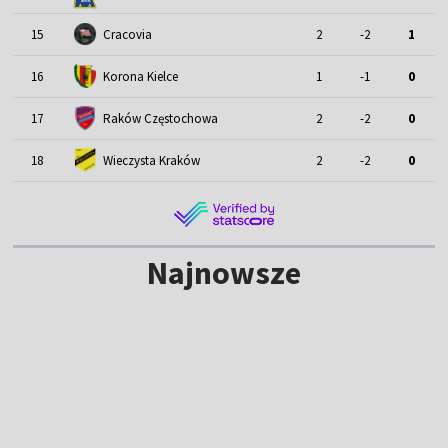
15
Cracovia
2
-2
1
16
Korona Kielce
1
-1
0
17
Raków Częstochowa
2
-2
0
18
Wieczysta Kraków
2
-2
0
Najnowsze