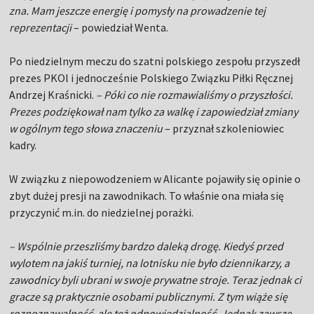
zna. Mam jeszcze energię i pomysły na prowadzenie tej
reprezentacji
– powiedział Wenta.
Po niedzielnym meczu do szatni polskiego zespołu przyszedł
prezes PKOl i jednocześnie Polskiego Związku Piłki Ręcznej
Andrzej Kraśnicki.
– Póki co nie rozmawialiśmy o przyszłości.
Prezes podziękował nam tylko za walkę i zapowiedział zmiany
w ogólnym tego słowa znaczeniu
– przyznał szkoleniowiec
kadry.
W związku z niepowodzeniem w Alicante pojawiły się opinie o
zbyt dużej presji na zawodnikach. To właśnie ona miała się
przyczynić m.in. do niedzielnej porażki.
– Wspólnie przeszliśmy bardzo daleką drogę. Kiedyś przed
wylotem na jakiś turniej, na lotnisku nie było dziennikarzy, a
zawodnicy byli ubrani w swoje prywatne stroje. Teraz jednak ci
gracze są praktycznie osobami publicznymi. Z tym wiąże się
rozpoznawalność, ale też odpowiedzialność. Jednak zawsze