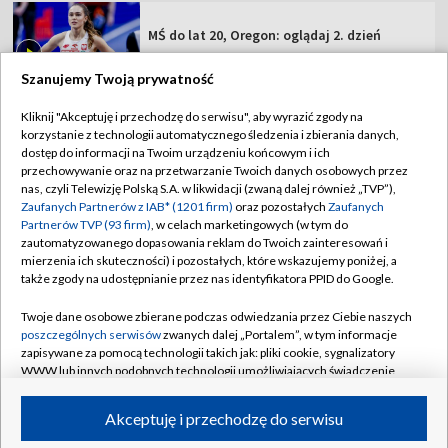
TVP
Abonament TVP
Regulamin TVP
Szanujemy Twoją prywatność
Polityka prywatności
Sklep TVP
Kliknij "Akceptuję i przechodzę do serwisu", aby wyrazić zgody na
Biuro Reklamy
Moje zgody
korzystanie z technologii automatycznego śledzenia i zbierania danych,
dostęp do informacji na Twoim urządzeniu końcowym i ich
Oferta Handlowa
Biuro reklamy
przechowywanie oraz na przetwarzanie Twoich danych osobowych przez
nas, czyli Telewizję Polską S.A. w likwidacji (zwaną dalej również „TVP”),
Telegazeta ogłoszenia
Kontakt
Zaufanych Partnerów z IAB* (1201 firm)
oraz pozostałych
Zaufanych
Partnerów TVP (93 firm)
, w celach marketingowych (w tym do
Emisja w TVP
zautomatyzowanego dopasowania reklam do Twoich zainteresowań i
Kanały
Rada Programowa
mierzenia ich skuteczności) i pozostałych, które wskazujemy poniżej, a
także zgody na udostępnianie przez nas identyfikatora PPID do Google.
Ogłoszenia przetargowe
©2026 Telewizja Polska Spółka Akcyjna w likwidacji
Twoje dane osobowe zbierane podczas odwiedzania przez Ciebie naszych
Akademia Telewizyjna
poszczególnych serwisów
zwanych dalej „Portalem”, w tym informacje
zapisywane za pomocą technologii takich jak: pliki cookie, sygnalizatory
Informacje o nadawcy
WWW lub innych podobnych technologii umożliwiających świadczenie
Centrum informacji TVP
dopasowanych i bezpiecznych usług, personalizację treści oraz reklam,
udostępnianie funkcji mediów społecznościowych oraz analizowanie
Akceptuję i przechodzę do serwisu
System NOS
ruchu w Internecie.