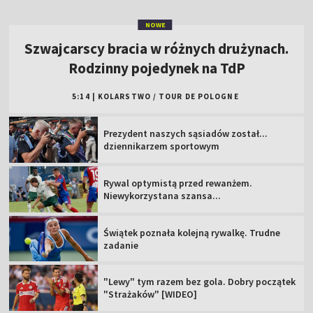
Prezydent naszych sąsiadów został...
dziennikarzem sportowym
Rywal optymistą przed rewanżem.
Niewykorzystana szansa...
Świątek poznała kolejną rywalkę. Trudne
zadanie
"Lewy" tym razem bez gola. Dobry początek
"Strażaków" [WIDEO]
MŚ do lat 20, Oregon: oglądaj 2. dzień
Trener GKS zachowuje optymizm. "Nie
jesteśmy bez szans"