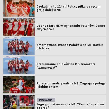
Czekali na to 12 lat! Polscy piłkarze ręczni
grają dalej w ME
Udany start ME w wykonaniu Polaków! Cenne
zwycięstwo
Zmarnowana szansa Polaków na ME. Rozbił
ich Izrael
Przełamanie Polaków na ME. Bramkarz
"zamurował"
Polacy poznali rywali na MŚ. Zagrają z potęgą
i debiutantem!
POLECAMY
Jego gol dał awans na MŚ. "Kamień spadł mi
z serca"