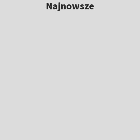
Najnowsze
NOWE
Szwajcarscy bracia w różnych drużynach.
Rodzinny pojedynek na TdP
5:14
|
KOLARSTWO
/
TOUR DE POLOGNE