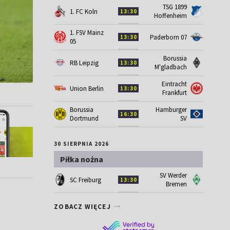
TSG 1899
1. FC Koln
13:30
Hoffenheim
1. FSV Mainz
Paderborn 07
13:30
05
Borussia
RB Leipzig
13:30
M'gladbach
Eintracht
Union Berlin
13:30
Frankfurt
Borussia
Hamburger
16:30
Dortmund
SV
30 SIERPNIA 2026
Piłka nożna
SV Werder
SC Freiburg
13:30
Bremen
ZOBACZ WIĘCEJ