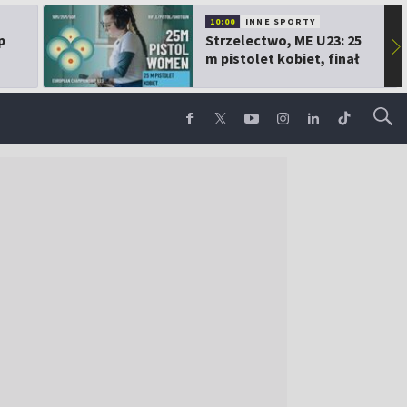
10:00
INNE SPORTY
p
Strzelectwo, ME U23: 25
▶
m pistolet kobiet, finał