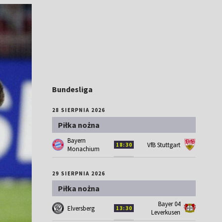
Bundesliga
28 SIERPNIA 2026
Piłka nożna
Bayern
VfB Stuttgart
18:30
Monachium
29 SIERPNIA 2026
Piłka nożna
Bayer 04
Elversberg
13:30
Leverkusen