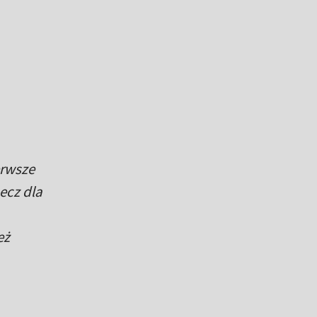
erwsze
ecz dla
eż