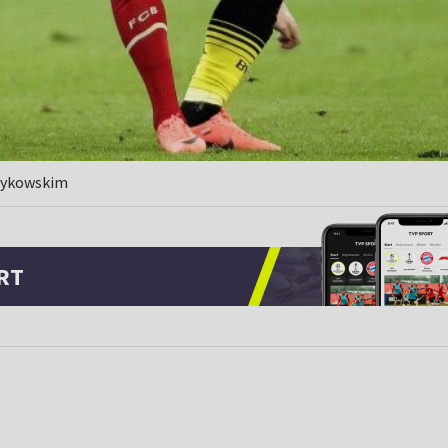
czykowskim
RT