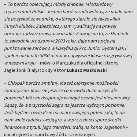
–
To bardzo obiecujący, młody chłopak. Młodzieżowy
reprezentant Polski. Jestem bardzo zadowolony, że udało nam
się pozyskać zawodnika, o którego starało się także kilka
innych klubów. Zabezpieczy nam rywalizację na prawej
obronie, tudzież prawym wahadle. Z uwagi na to, że Dominik
to zawodnik urodzony w 2003 roku, daje nam opcję na
punktowanie zarówno w klasyfikacji Pro Junior System jak i
spełnieniu limitu 3000 minut w najwyższej klasie rozgrywkowej
w naszym kraju
– mówi o Marczuku dla oficjalnej strony
Jagiellonii Białystok dyrektor
Łukasz Masłowski
.
–
Chłopak bardzo ambitny. Ma też olbrzymie możliwości
motoryczne. Musi się jeszcze co prawda dużo uczyć, ale
potencjał, którym dysponuje w mojej ocenie jest niesamowity.
Sądzę, że w przyszłości zagra na jeszcze wyższym poziomie.
Jeśli będzie rozwijał się na miarę swojego potencjału, to da
nam wiele radości swoją grą, a w przyszłości spore środki
finansowe z tytułu jego transferu trafią na konto Jagiellonii
–
dodał dyrektor sportowy Żółto-Czerwonych.