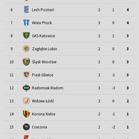
6
Lech Poznań
2
1
4
7
Wisła Płock
3
0
4
8
GKS Katowice
2
1
3
9
Zagłębie Lubin
2
0
3
Śląsk Wrocław
10
2
0
3
11
Piast Gliwice
2
-1
3
12
Radomiak Radom
3
-3
3
13
Widzew Łódź
2
0
2
14
Korona Kielce
2
-1
1
15
Cracovia
2
-2
1