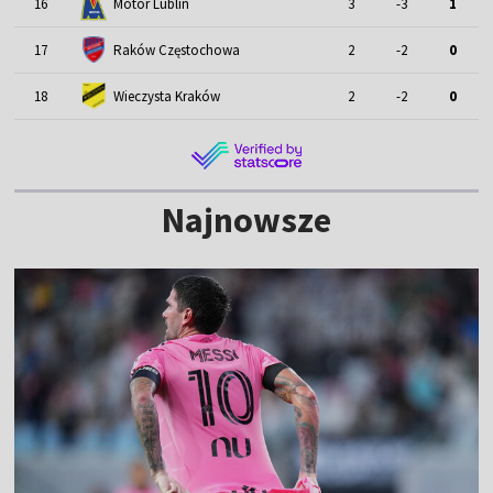
Motor Lublin
16
3
-3
1
17
Raków Częstochowa
2
-2
0
18
Wieczysta Kraków
2
-2
0
Najnowsze