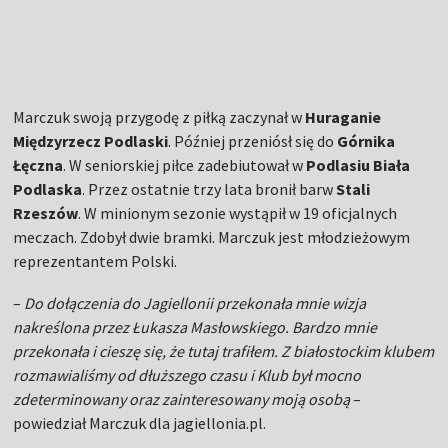
Marczuk swoją przygodę z piłką zaczynał w
Huraganie
Międzyrzecz Podlaski
. Później przeniósł się do
Górnika
Łęczna
. W seniorskiej piłce zadebiutował w
Podlasiu Biała
Podlaska
. Przez ostatnie trzy lata bronił barw
Stali
Rzeszów
. W minionym sezonie wystąpił w 19 oficjalnych
meczach. Zdobył dwie bramki. Marczuk jest młodzieżowym
reprezentantem Polski.
–
Do dołączenia do Jagiellonii przekonała mnie wizja
nakreślona przez Łukasza Masłowskiego. Bardzo mnie
przekonała i cieszę się, że tutaj trafiłem. Z białostockim klubem
rozmawialiśmy od dłuższego czasu i Klub był mocno
zdeterminowany oraz zainteresowany moją osobą
–
powiedział Marczuk dla jagiellonia.pl.