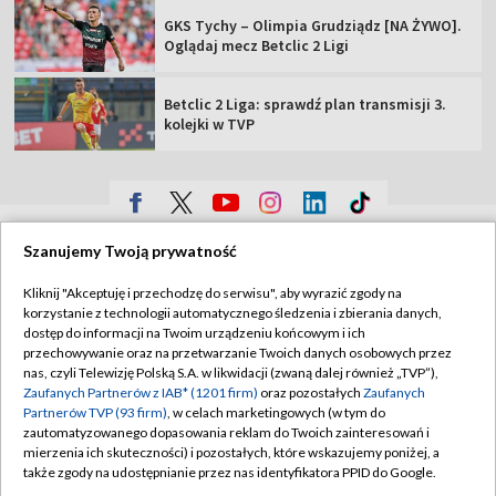
GKS Tychy – Olimpia Grudziądz [NA ŻYWO].
Oglądaj mecz Betclic 2 Ligi
Betclic 2 Liga: sprawdź plan transmisji 3.
kolejki w TVP
TVP
Szanujemy Twoją prywatność
Abonament TVP
Regulamin TVP
Kliknij "Akceptuję i przechodzę do serwisu", aby wyrazić zgody na
Polityka prywatności
Sklep TVP
korzystanie z technologii automatycznego śledzenia i zbierania danych,
dostęp do informacji na Twoim urządzeniu końcowym i ich
Biuro Reklamy
Moje zgody
przechowywanie oraz na przetwarzanie Twoich danych osobowych przez
nas, czyli Telewizję Polską S.A. w likwidacji (zwaną dalej również „TVP”),
Oferta Handlowa
Biuro reklamy
Zaufanych Partnerów z IAB* (1201 firm)
oraz pozostałych
Zaufanych
Partnerów TVP (93 firm)
, w celach marketingowych (w tym do
Telegazeta ogłoszenia
Kontakt
zautomatyzowanego dopasowania reklam do Twoich zainteresowań i
Emisja w TVP
mierzenia ich skuteczności) i pozostałych, które wskazujemy poniżej, a
także zgody na udostępnianie przez nas identyfikatora PPID do Google.
Kanały
Rada Programowa