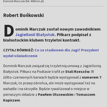
Dominik Marczuk (fot. 400mm.pl)
Robert Bońkowski
D
ominik Marczuk został nowym zawodnikiem
Jagiellonii Białystok
. Piłkarz podpisał z
białostockim klubem trzyletni kontrakt.
CZYTAJ RÓWNIEŻ:
Co ze stadionem dla Jagi? Prezydent
wydał oświadczenie
Dominik Marczuk związał się trzyletnią umową z Jagiellonią
Białystok. Piłkarz na Podlasie trafił ze
Stali Rzeszów
. W
żółto-czerwonych barwach będzie występował z
numerem 7
.
Marczuk, to prawy obrońca, ale może występować też na
wahadle i na skrzydle. Będzie rywalizował o miejsce w
pierwszym składzie z
Pawłem Olszewskim
i
Tomaszem
Kupiszem
.