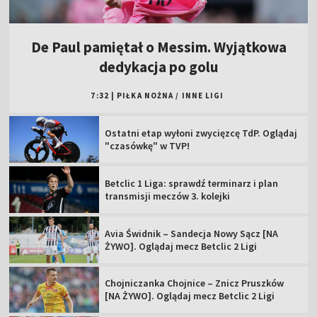
De Paul pamiętał o Messim. Wyjątkowa
dedykacja po golu
7:32
|
PIŁKA NOŻNA
/
INNE LIGI
Ostatni etap wyłoni zwycięzcę TdP. Oglądaj
"czasówkę" w TVP!
Betclic 1 Liga: sprawdź terminarz i plan
transmisji meczów 3. kolejki
Avia Świdnik – Sandecja Nowy Sącz [NA
ŻYWO]. Oglądaj mecz Betclic 2 Ligi
Chojniczanka Chojnice – Znicz Pruszków
[NA ŻYWO]. Oglądaj mecz Betclic 2 Ligi