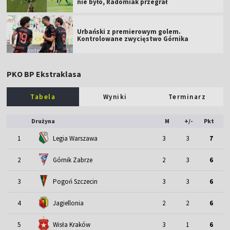
nie było, Radomiak przegrał
Urbański z premierowym golem.
Kontrolowane zwycięstwo Górnika
PKO BP Ekstraklasa
Tabela
Wyniki
Terminarz
Drużyna
M
+/-
Pkt
1
Legia Warszawa
3
3
7
2
Górnik Zabrze
2
3
6
3
Pogoń Szczecin
3
3
6
4
Jagiellonia
2
2
6
5
Wisła Kraków
3
1
6